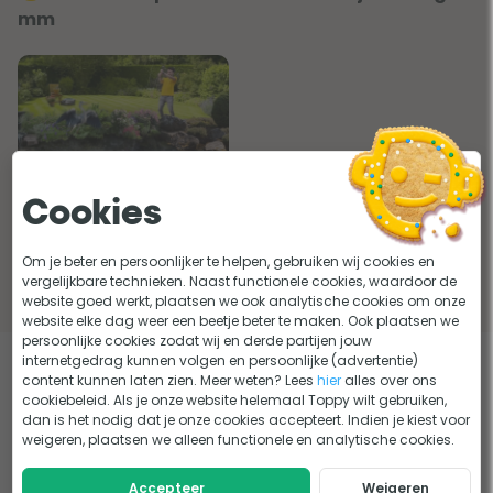
mm
Welke waterbeestjes zitten
Cookies
er in jouw vijver?
Om je beter en persoonlijker te helpen, gebruiken wij cookies en
Lees het advies
vergelijkbare technieken. Naast functionele cookies, waardoor de
website goed werkt, plaatsen we ook analytische cookies om onze
website elke dag weer een beetje beter te maken. Ook plaatsen we
persoonlijke cookies zodat wij en derde partijen jouw
internetgedrag kunnen volgen en persoonlijke (advertentie)
Eerder bekeken door jou
content kunnen laten zien. Meer weten? Lees
hier
alles over ons
cookiebeleid. Als je onze website helemaal Toppy wilt gebruiken,
dan is het nodig dat je onze cookies accepteert. Indien je kiest voor
weigeren, plaatsen we alleen functionele en analytische cookies.
Accepteer
Weigeren