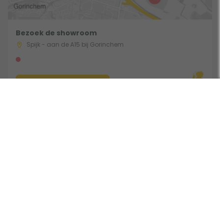
Bezoek de showroom
Spijk - aan de A15 bij Gorinchem
Route & Openingstijden
Gebruik een filter
Volg ons:
Beoordeeld door klanten met een 9,0 uit 30762 beoordelingen •
Onderdeel van Toppy B.V. • Alle prijzen zijn inclusief BTW •
Copyright 2006 - 2026