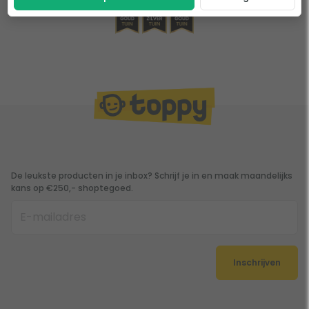
De leukste producten in je inbox? Schrijf je in en maak maandelijks
kans op €250,- shoptegoed.
Inschrijven