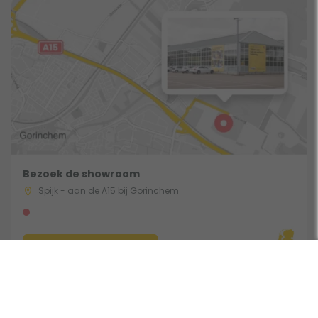
Bezoek de showroom
Spijk - aan de A15 bij Gorinchem
Route & Openingstijden
Gebruik een filter