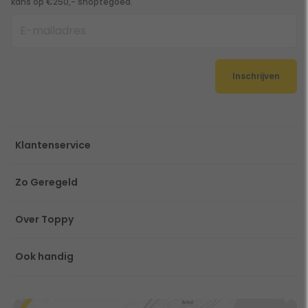
kans op €250,- shoptegoed.
Inschrijven
Klantenservice
Zo Geregeld
Over Toppy
Ook handig