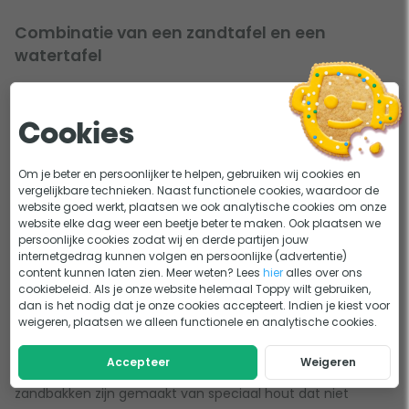
Combinatie van een zandtafel en een
watertafel
Een andere leuke optie is de combinatie van een zandtafel
en een
watertafel
. Er zijn al veel modellen die beide
Cookies
mogelijkheden hebben. Geen zin in zand? Vul dan een of
meerdere van de bakken met water. En door het strakke
Om je beter en persoonlijker te helpen, gebruiken wij cookies en
design past de zandtafel perfect in je tuin. Zeker geen
vergelijkbare technieken. Naast functionele cookies, waardoor de
website goed werkt, plaatsen we ook analytische cookies om onze
doorn in het oog dus!
website elke dag weer een beetje beter te maken. Ook plaatsen we
persoonlijke cookies zodat wij en derde partijen jouw
internetgedrag kunnen volgen en persoonlijke (advertentie)
Welk materiaal heeft een zandtafel?
content kunnen laten zien. Meer weten? Lees
hier
alles over ons
cookiebeleid. Als je onze website helemaal Toppy wilt gebruiken,
Qua materiaal heb je de keuze tussen kunststof en hout.
dan is het nodig dat je onze cookies accepteert. Indien je kiest voor
weigeren, plaatsen we alleen functionele en analytische cookies.
De kunststof modellen zijn kleurrijker, terwijl de houten
opties wat robuuster zijn. Zowel de kunststof als de houten
Accepteer
Weigeren
modellen zijn makkelijk in elkaar te zetten. De houten
zandbakken zijn gemaakt van speciaal hout dat niet