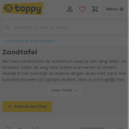
Menu
Watertafels & zandbakken
Zandtafel
Met een zandtafel in de achtertuin weet je één ding zeker. De
kinderen zullen de weg naar buiten snel weten te vinden!
Heerlijk in het zonnetje de leukste dingen doen met zand. Van
kastelen bouwen tot taartjes maken, niets is onmogelijk met
een zandtafel. De keuze is ook in dit geval reuze. Kies de
Lees meer
zandtafel die het beste bij jouw wensen past. En natuurlijk
vooral bij de wensen van de kinderen!
Gebruik een filter
1 - 3