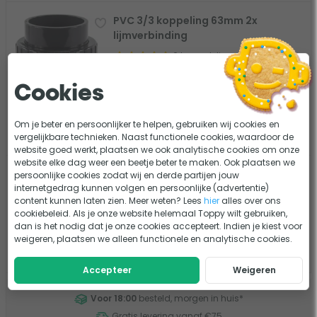
PVC 3/3 koppeling 63mm 2x
lijmverbinding
0 beoordelingen
Merk: W'eau
Cookies
Diameter: 63 mm
9,50
Vergelijk
Om je beter en persoonlijker te helpen, gebruiken wij cookies en
vergelijkbare technieken. Naast functionele cookies, waardoor de
Op voorraad
website goed werkt, plaatsen we ook analytische cookies om onze
website elke dag weer een beetje beter te maken. Ook plaatsen we
Koppelstuk stofzuigerslang (32 en
persoonlijke cookies zodat wij en derde partijen jouw
internetgedrag kunnen volgen en persoonlijke (advertentie)
38mm)
content kunnen laten zien. Meer weten? Lees
hier
alles over ons
1 beoordeling
cookiebeleid. Als je onze website helemaal Toppy wilt gebruiken,
dan is het nodig dat je onze cookies accepteert. Indien je kiest voor
6,95
Vergelijk
weigeren, plaatsen we alleen functionele en analytische cookies.
Op voorraad
Accepteer
Weigeren
Voor 18:00
besteld, morgen in huis
*
Gratis levering vanaf €75