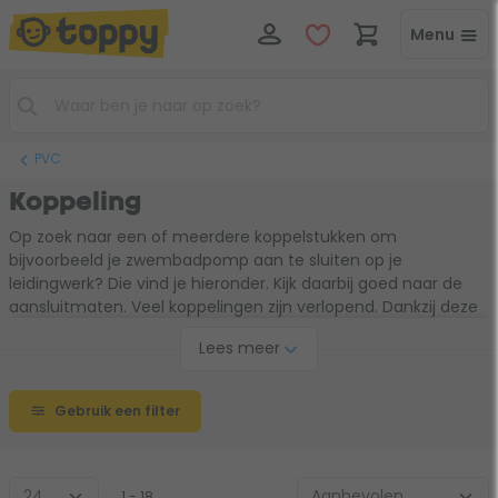
Menu
PVC
Koppeling
Op zoek naar een of meerdere koppelstukken om
bijvoorbeeld je zwembadpomp aan te sluiten op je
leidingwerk? Die vind je hieronder. Kijk daarbij goed naar de
aansluitmaten. Veel koppelingen zijn verlopend. Dankzij deze
PVC onderdelen
is het vrijwel altijd mogelijk om bijvoorbeeld je
Lees meer
zwembadpomp aan te sluiten op jouw leidingwerk. Zo kun je
bijvoorbeeld makkelijk van 32 mm naar 38 mm of van 2" naar
63 mm. Voor vrijwel iedere situatie is er een koppeling.
Gebruik een filter
1 - 18