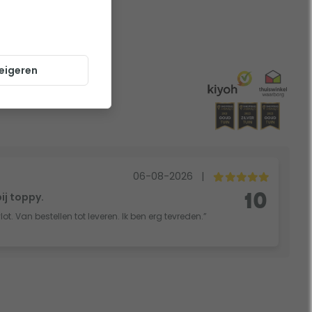
eigeren
06-08-2026
|
bij toppy.
10
vlot. Van bestellen tot leveren. Ik ben erg tevreden.”