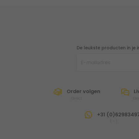
De leukste producten in je 
Order volgen
Li
Direct
Dir
+31 (0)6298349
(
-
)