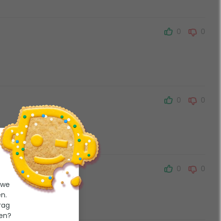
0
0
0
0
0
0
 we
n.
rag
ten?