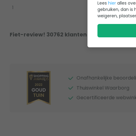
Lees
hier
alles ove
1
gebruiken, dan is 
weigeren, plaatse
Fiet-review! 30762 klanten hebben al een r
Onafhankelijke beoordel
Thuiswinkel Waarborg
Gecertificeerde webwink