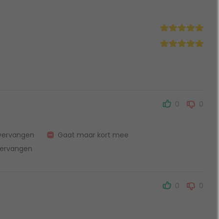
0
0
 vervangen
Gaat maar kort mee
 vervangen
0
0