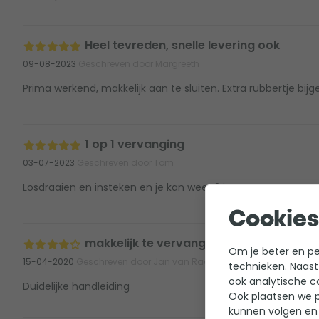
Heel tevreden, snelle levering ook
09-08-2023
Geschreven door Margreeth
Prima werkend, makkelijk aan te sluiten. Extra rubbertje bijg
1 op 1 vervanging
03-07-2023
Geschreven door Tom
Losdraaien en insteken en je kan weer 2 jaar weg, toppy!
Cookies
makkelijk te vervangen
Om je beter en per
15-04-2020
Geschreven door Jan van Raam
technieken. Naast
ook analytische c
Duidelijke handleiding
Ook plaatsen we p
kunnen volgen en 