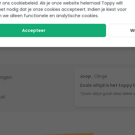
r ons cookiebeleid. Als je onze website helemaal Toppy wilt
het nodig dat je onze cookies accepteert. Indien je kiest voor
n we alleen functionele en analytische cookies.
Accepteer
W
eview achter gelaten!
Joop
, Clinge
ingen
Zoals altijd is het toppy 
“Zoals altijd gaat alles lekker 
el