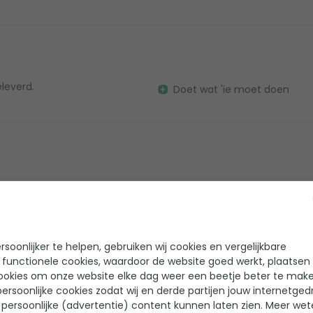
eleverd.
Doet wat 'ie moet doen
Heel makkelijk zelf te doen
soonlijker te helpen, gebruiken wij cookies en vergelijkbare
 functionele cookies, waardoor de website goed werkt, plaatsen
ookies om onze website elke dag weer een beetje beter te make
ersoonlijke cookies zodat wij en derde partijen jouw internetged
persoonlijke (advertentie) content kunnen laten zien. Meer we