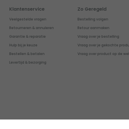
Klantenservice
Zo Geregeld
Veelgestelde vragen
Bestelling volgen
Retourneren & annuleren
Retour aanmaken
Garantie & reparatie
Vraag over je bestelling
Hulp bij je keuze
Vraag over je gekochte prod
Bestellen & betalen
Vraag over product op de we
Levertijd & bezorging