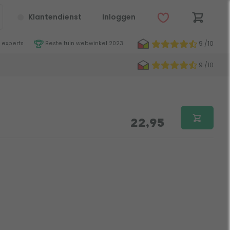
Klantendienst
Inloggen
9 /10
 experts
Beste tuin webwinkel 2023
9 /10
22,95