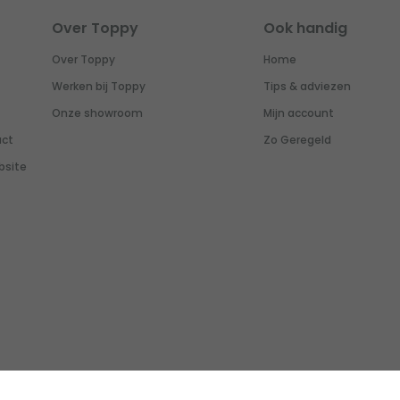
Over Toppy
Ook handig
Over Toppy
Home
Werken bij Toppy
Tips & adviezen
Onze showroom
Mijn account
uct
Zo Geregeld
bsite