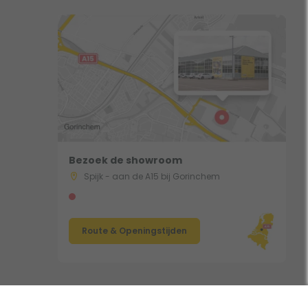
Bezoek de showroom
Spijk - aan de A15 bij Gorinchem
Route & Openingstijden