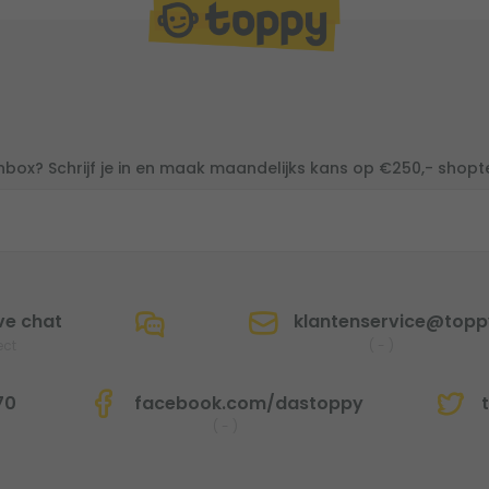
inbox? Schrijf je in en maak maandelijks kans op €250,- shop
ve chat
klantenservice@toppy
ect
(
-
)
70
facebook.com/dastoppy
t
(
-
)