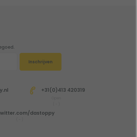
tegoed.
Inschrijven
.nl
+31(0)413 420319
Open
(
-
)
witter.com/dastoppy
(
-
)