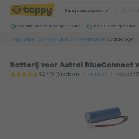
Kies je
categorie
Voor 18:00
besteld, morgen in huis
*
Gratis
levering vanaf €7
Toppy
/
Batterij voor Astral BlueConnect watertester
/
Waarderingen
Batterij voor Astral BlueConnect 
9.2 / 10 (5 reviews)
|
Delen
| Product: 10