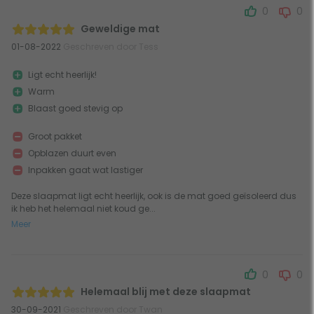
0
0
Geweldige mat
01-08-2022
Geschreven door Tess
Ligt echt heerlijk!
Warm
Blaast goed stevig op
Groot pakket
Opblazen duurt even
Inpakken gaat wat lastiger
Deze slaapmat ligt echt heerlijk, ook is de mat goed geïsoleerd dus
ik heb het helemaal niet koud ge...
Meer
0
0
Helemaal blij met deze slaapmat
30-09-2021
Geschreven door Twan