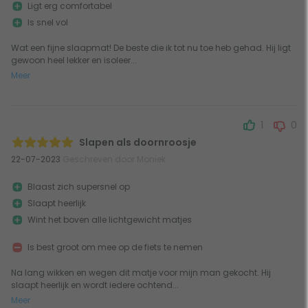
Ligt erg comfortabel
Is snel vol
Wat een fijne slaapmat! De beste die ik tot nu toe heb gehad. Hij ligt
gewoon heel lekker en isoleer...
Meer
1
0
Slapen als doornroosje
22-07-2023
Geschreven door Moniek
Blaast zich supersnel op
Slaapt heerlijk
Wint het boven alle lichtgewicht matjes
Is best groot om mee op de fiets te nemen
Na lang wikken en wegen dit matje voor mijn man gekocht. Hij
slaapt heerlijk en wordt iedere ochtend...
Meer