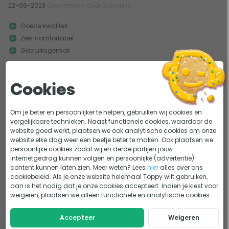
22-06-2023
Geschreven door Sandrine
Goede kwaliteit
Zeer comfortabel
Gebruiksgemak
Geen standaard koppelband voor 2 slaapmatten
Cookies
Het is even een investering maar dit is wel echt een topkwaliteit
slaapmat. Superstevig, ik vind zel...
Meer
Om je beter en persoonlijker te helpen, gebruiken wij cookies en
vergelijkbare technieken. Naast functionele cookies, waardoor de
website goed werkt, plaatsen we ook analytische cookies om onze
website elke dag weer een beetje beter te maken. Ook plaatsen we
0
0
persoonlijke cookies zodat wij en derde partijen jouw
internetgedrag kunnen volgen en persoonlijke (advertentie)
Prima mat
content kunnen laten zien. Meer weten? Lees
hier
alles over ons
28-05-2023
Geschreven door Erik Soer
cookiebeleid. Als je onze website helemaal Toppy wilt gebruiken,
dan is het nodig dat je onze cookies accepteert. Indien je kiest voor
Comfortabel, ook voor zware mensen
weigeren, plaatsen we alleen functionele en analytische cookies.
Breed, je kan je omdraaien zonder van de mat af te glijden
Accepteer
Weigeren
Te groot om mee te trekken