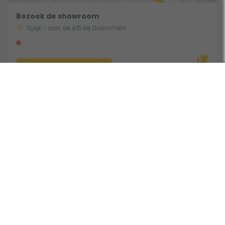
Bezoek de showroom
Spijk - aan de A15 bij Gorinchem
Route & Openingstijden
Volg ons:
Beoordeeld door klanten met een 9,0 uit 30762 beoordelingen •
Onderdeel van Toppy B.V. • Alle prijzen zijn inclusief BTW •
Copyright 2006 - 2026
Cookies
•
Algemene voorwaarden
•
Privacy