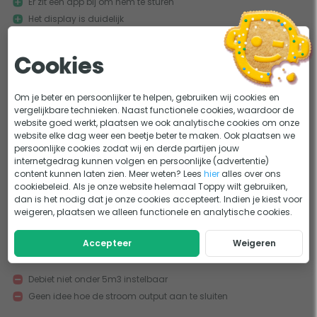
Er zit een app bij om hem te sturen
Het display is duidelijk
Het aansluiten op de oxilife was in eerste instantie een uitdaging
Cookies
Modbus sturing is mogelijk maar de handleiding is onduidelijk
De pomp is goed en draait erg rustig. De installatiehandleiding kan
Om je beter en persoonlijker te helpen, gebruiken wij cookies en
beter en de productkennis bij To...
vergelijkbare technieken. Naast functionele cookies, waardoor de
Meer
website goed werkt, plaatsen we ook analytische cookies om onze
website elke dag weer een beetje beter te maken. Ook plaatsen we
persoonlijke cookies zodat wij en derde partijen jouw
internetgedrag kunnen volgen en persoonlijke (advertentie)
0
0
content kunnen laten zien. Meer weten? Lees
hier
alles over ons
cookiebeleid. Als je onze website helemaal Toppy wilt gebruiken,
Prima apparaat
dan is het nodig dat je onze cookies accepteert. Indien je kiest voor
11-06-2024
Geschreven door Hans
weigeren, plaatsen we alleen functionele en analytische cookies.
Stil
Accepteer
Weigeren
App met slimme functies
Debiet niet onder 5m3 instelbaar
Geen idee hoe de stroom output aan te sluiten