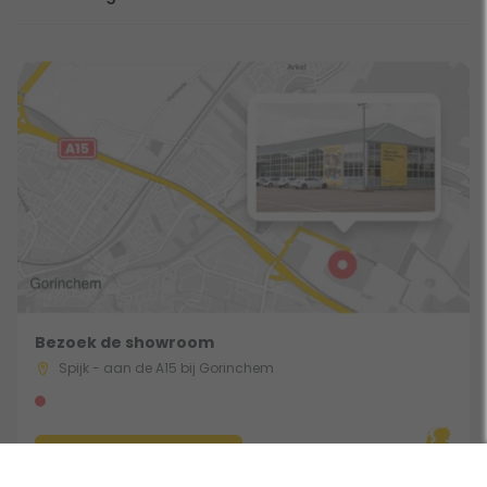
Bezoek de showroom
Spijk - aan de A15 bij Gorinchem
Route & Openingstijden