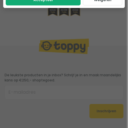
De leukste producten in je inbox? Schrijf je in en maak maandelijks
kans op €250,- shoptegoed.
Inschrijven