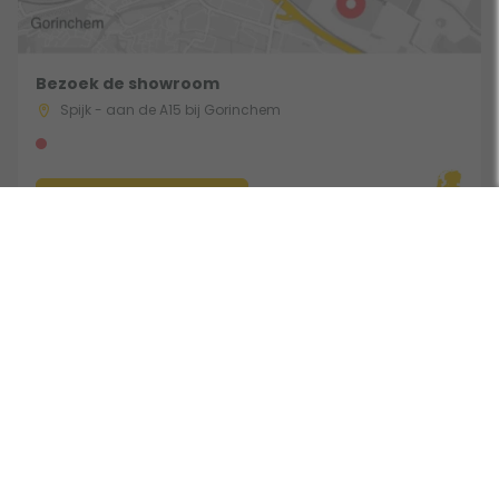
Bezoek de showroom
Spijk - aan de A15 bij Gorinchem
Route & Openingstijden
Volg ons:
Beoordeeld door klanten met een 9,0 uit 30771 beoordelingen •
Onderdeel van Toppy B.V. • Alle prijzen zijn inclusief BTW •