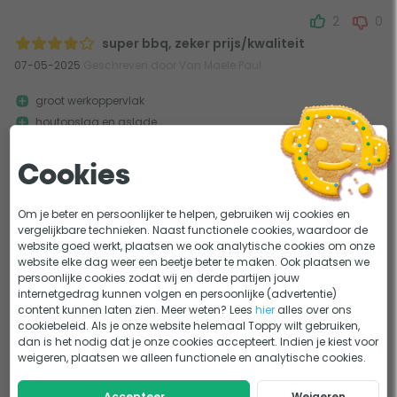
2
0
super bbq, zeker prijs/kwaliteit
07-05-2025
Geschreven door Van Maele Paul
groot werkoppervlak
houtopslag en aslade
verbruikt veel hout
Cookies
super bbq, makkelijk monteer baar, prijs kwaliteit is top. ik hoop dat
hij nog jaren mee gaat, dit ...
Om je beter en persoonlijker te helpen, gebruiken wij cookies en
Meer
vergelijkbare technieken. Naast functionele cookies, waardoor de
website goed werkt, plaatsen we ook analytische cookies om onze
website elke dag weer een beetje beter te maken. Ook plaatsen we
persoonlijke cookies zodat wij en derde partijen jouw
1
internetgedrag kunnen volgen en persoonlijke (advertentie)
content kunnen laten zien. Meer weten? Lees
hier
alles over ons
cookiebeleid. Als je onze website helemaal Toppy wilt gebruiken,
dan is het nodig dat je onze cookies accepteert. Indien je kiest voor
weigeren, plaatsen we alleen functionele en analytische cookies.
Accepteer
Weigeren