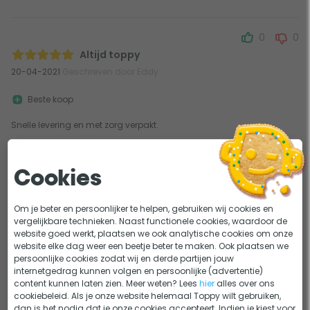
0
0
Altijd toppy
20-04-2021
Geschreven door Eddy
Beste koop
Snelle levering en met zorg verpakt.
0
1
Cookies
Snelle levering
13-03-2021
Geschreven door a.oosterik
Om je beter en persoonlijker te helpen, gebruiken wij cookies en
vergelijkbare technieken. Naast functionele cookies, waardoor de
website goed werkt, plaatsen we ook analytische cookies om onze
Snelle levering
website elke dag weer een beetje beter te maken. Ook plaatsen we
persoonlijke cookies zodat wij en derde partijen jouw
Top product.
internetgedrag kunnen volgen en persoonlijke (advertentie)
content kunnen laten zien. Meer weten? Lees
hier
alles over ons
cookiebeleid. Als je onze website helemaal Toppy wilt gebruiken,
dan is het nodig dat je onze cookies accepteert. Indien je kiest voor
1