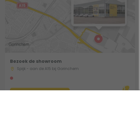
Bezoek de showroom
Spijk - aan de A15 bij Gorinchem
Route & Openingstijden