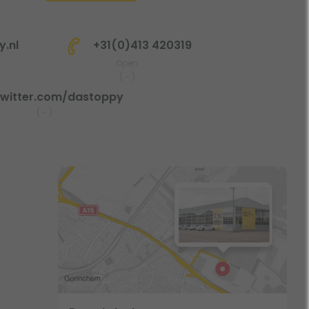
.nl
+31(0)413 420319
Open
(
-
)
witter.com/dastoppy
(
-
)