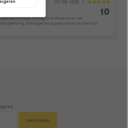
eigeren
rg
07-08-2026
|
es ok.
10
fzuiger beschadigd. Ik kreeg snel de keuze om de
rugbetaling. Stofzuiger terug gestuurd en vrij snel mijn
tegoed.
Inschrijven