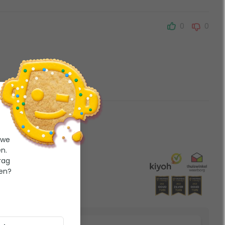
0
0
 we
n.
rag
ten?