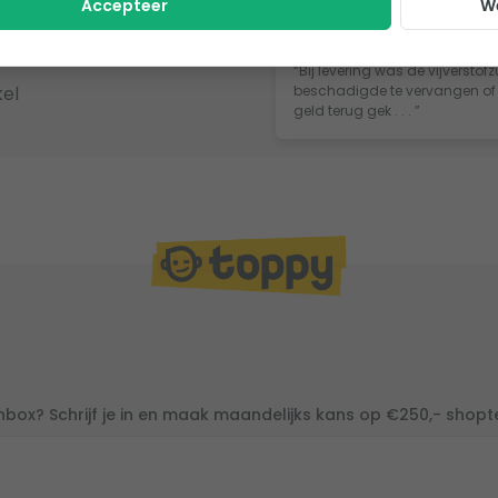
Accepteer
W
Ronald
, Heist-op-den-Be
ingen
Correct afgehandeld, all
“Bij levering was de vijversto
el
beschadigde te vervangen of te
geld terug gek . . . ”
inbox? Schrijf je in en maak maandelijks kans op €250,- shop