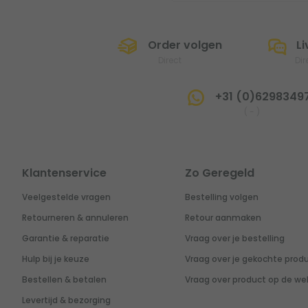
Order volgen
Li
Direct
Dir
+31 (0)6298349
(
-
)
Klantenservice
Zo Geregeld
Veelgestelde vragen
Bestelling volgen
Retourneren & annuleren
Retour aanmaken
Garantie & reparatie
Vraag over je bestelling
Hulp bij je keuze
Vraag over je gekochte prod
Bestellen & betalen
Vraag over product op de we
Levertijd & bezorging