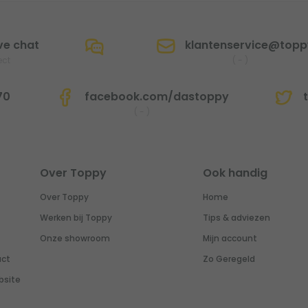
ve chat
klantenservice@toppy
ect
(
-
)
70
facebook.com/dastoppy
t
(
-
)
Over Toppy
Ook handig
Over Toppy
Home
Werken bij Toppy
Tips & adviezen
Onze showroom
Mijn account
uct
Zo Geregeld
bsite