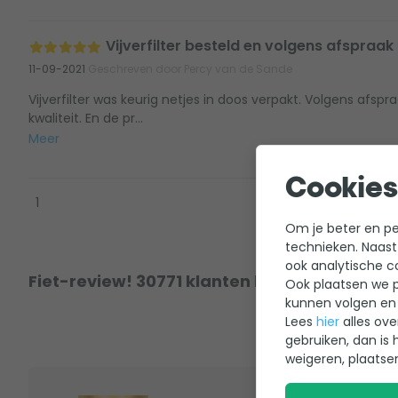
Vijverfilter besteld en volgens afspraak
11-09-2021
Geschreven door Percy van de Sande
Vijverfilter was keurig netjes in doos verpakt. Volgens afspr
kwaliteit. En de pr...
Meer
Cookies
1
Om je beter en per
technieken. Naast
ook analytische c
Fiet-review! 30771 klanten hebben al een r
Ook plaatsen we p
kunnen volgen en 
Lees
hier
alles ove
gebruiken, dan is 
weigeren, plaatse