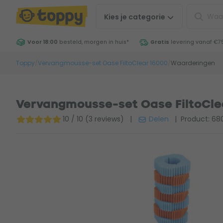
Kies je
categorie
Voor 18:00
besteld, morgen in huis
*
Gratis
levering vanaf €7
Toppy
/
Vervangmousse-set Oase FiltoClear 16000
/
Waarderingen
Vervangmousse-set Oase FiltoCle
10 / 10 (3 reviews)
|
Delen
| Product: 68