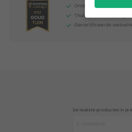
Onafhankelijke beoordel
Thuiswinkel Waarborg
Gecertificeerde webwink
De leukste producten in je 