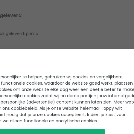
 geleverd
aak geleverd. prima
soonlijker te helpen, gebruiken wij cookies en vergelijkbare
 functionele cookies, waardoor de website goed werkt, plaatsen
ookies om onze website elke dag weer een beetje beter te make
eview achter gelaten!
ersoonlijke cookies zodat wij en derde partijen jouw internetged
persoonlijke (advertentie) content kunnen laten zien. Meer we
r ons cookiebeleid. Als je onze website helemaal Toppy wilt
het nodig dat je onze cookies accepteert. Indien je kiest voor
n we alleen functionele en analytische cookies.