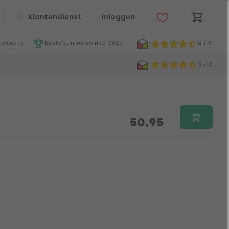
Klantendienst
Inloggen
9 /10
 experts
Beste tuin webwinkel 2023
9 /10
50,95