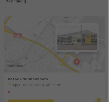
Ook handig
Bezoek de showroom
Spijk - aan de A15 bij Gorinchem
Route & Openingstijden