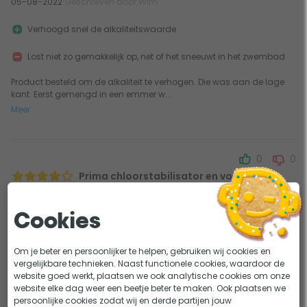
05-08-2022
Geschreven door Wim
Verhoogd snel de alkaliteitswaarde
Lost niet zo gemakkelijk op, net of het sneeuwt in het zwembad
Product besteld om de alkaliteit te verhogen. Die was aan de lage
kant. Eerst gemengd in een emmer w...
Meer
0
0
Prima chloorstabilisator en voordelig
18-07-2021
Geschreven door Patrick
Cookies
Voordelig
Houdt chloor niveau van intex zoutwaterchloorsysteem mooi
stabiel
Om je beter en persoonlijker te helpen, gebruiken wij cookies en
vergelijkbare technieken. Naast functionele cookies, waardoor de
website goed werkt, plaatsen we ook analytische cookies om onze
Dosering valt ca 1,5 x hoger uit dan op verpakking
website elke dag weer een beetje beter te maken. Ook plaatsen we
Lost erg traag op. Dus volledig effect pas na 48 uur
persoonlijke cookies zodat wij en derde partijen jouw