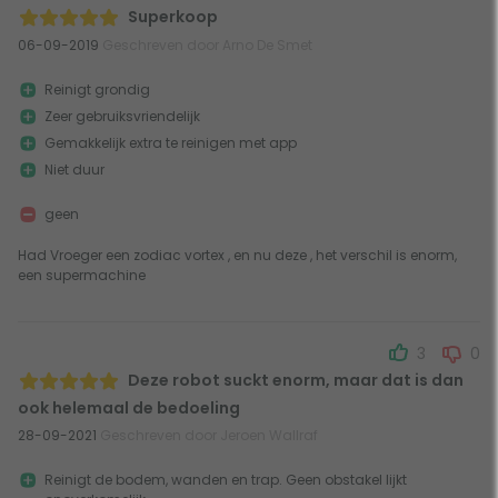
Superkoop
06-09-2019
Geschreven door Arno De Smet
Reinigt grondig
Zeer gebruiksvriendelijk
Gemakkelijk extra te reinigen met app
Niet duur
geen
Had Vroeger een zodiac vortex , en nu deze , het verschil is enorm,
een supermachine
3
0
Deze robot suckt enorm, maar dat is dan
ook helemaal de bedoeling
28-09-2021
Geschreven door Jeroen Wallraf
Reinigt de bodem, wanden en trap. Geen obstakel lijkt