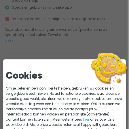
onoverkomelijk.
Goede en gebruiksvriendelijke app.
De stroom kabel is niet altijd even makkelijk op te rollen
Deze robot houdt onze hybride zwemvijver (plantenzone en
hydrolise) perfect zuiver. Zowel de vloer, ...
Meer
3
0
Perfect apparaat dat eenvoudig is te
Cookies
bedienen en dat het complete zwembad perfect
schoonmaakt. Door de swivel geen knopen in je kabel. Is
Om je beter en persoonlijker te helpen, gebruiken wij cookies en
wel wat zwaat als je het uit het water pakt, maar het
vergelijkbare technieken. Naast functionele cookies, waardoor de
water loopt er snel uit.
website goed werkt, plaatsen we ook analytische cookies om onze
08-05-2021
Geschreven door Dirk Hummel
website elke dag weer een beetje beter te maken. Ook plaatsen we
persoonlijke cookies zodat wij en derde partijen jouw
internetgedrag kunnen volgen en persoonlijke (advertentie)
Eenvoudig in elkaar te zetten en aan te sluiten
content kunnen laten zien. Meer weten? Lees
hier
alles over ons
Maakt het zwembad perfect schoon
cookiebeleid. Als je onze website helemaal Toppy wilt gebruiken,