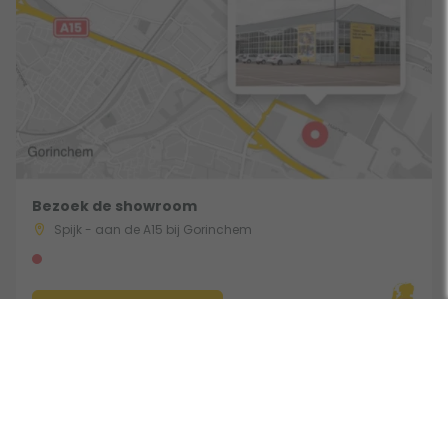
Bezoek de showroom
Spijk - aan de A15 bij Gorinchem
Route & Openingstijden