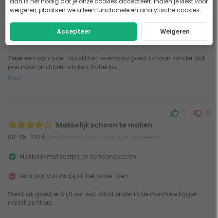
Wanden worden probleemloos schoon
dan is het nodig dat je onze cookies accepteert. Indien je kiest voor
weigeren, plaatsen we alleen functionele en analytische cookies.
Filters zijn simpel eruit te halen en te reinigen
Moeilijk aan te sluiten op de WIFI waardoor aansturing vanaf je
Accepteer
Weigeren
mobiel niet lukt
Zeker een aanrader! Maakt het zwembad goed schoon zonder dat
je er naar om hoeft te kijken. Kabel ko...
Meer
2
0
Makkelijk schoon te maken
08-05-2024
Geschreven door Frans van de Veeken
Makkelijk met zeefjes en schoonspoelen
Laat wat vuil los bij uit het water tillen
Werkt vrij goed, er blijft wel wat zand onder in de machine liggen
naast de filters.