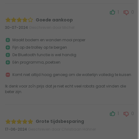
1
0
Goede aankoop
30-07-2024
Geschreven door Michel
Maakt bodem en wanden mooi proper
Fijn op de trolley op te bergen
De Bluetooth functie is wel handig
Eén programma, poetsen
Komt niet altijd hoog genoeg om de waterlijn volledig te kuisen
Ik denk voor zo'n prijs dat je niet echt veel robots gaat vinden die
beter zijn.
1
0
Grote tijdsbesparing
17-06-2024
Geschreven door Christiaan Höhner