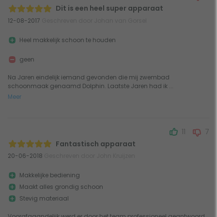
Dit is een heel super apparaat
12-08-2017
Geschreven door Johan van Gorsel
Heel makkelijk schoon te houden
geen
Na Jaren eindelijk iemand gevonden die mij zwembad
schoonmaak genaamd Dolphin. Laatste Jaren had ik ...
Meer
11
7
Fantastisch apparaat
20-06-2018
Geschreven door John Kruijzen
Makkelijke bediening
Maakt alles grondig schoon
Stevig materiaal
Voorafgaandelijk werd er door het team professioneel geantwoord