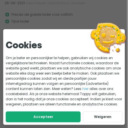
26-06-2021
Geschreven door Bianca Janssen
Precies de goede lader voor catfish
Fijne lader
Duur
Gelukkig heeft Toppy de lader voor cathfish poolblaster.
Cookies
Om je beter en persoonlijker te helpen, gebruiken wij cookies en
1
vergelijkbare technieken. Naast functionele cookies, waardoor de
website goed werkt, plaatsen we ook analytische cookies om onze
website elke dag weer een beetje beter te maken. Ook plaatsen we
persoonlijke cookies zodat wij en derde partijen jouw
internetgedrag kunnen volgen en persoonlijke (advertentie)
content kunnen laten zien. Meer weten? Lees
hier
alles over ons
cookiebeleid. Als je onze website helemaal Toppy wilt gebruiken,
dan is het nodig dat je onze cookies accepteert. Indien je kiest voor
weigeren, plaatsen we alleen functionele en analytische cookies.
Accepteer
Weigeren