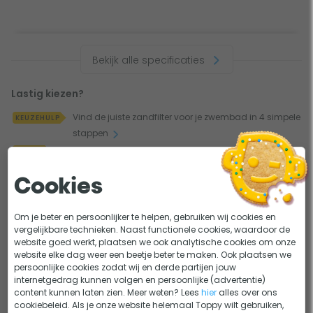
Bekijk alle specificaties
Lastig kiezen?
Vind de juiste zandfilter voor je zwembad in 4 simpele
KEUZEHULP
stappen
Welk soort filtermateriaal voor je zwembad en
ADVIES
zandfilter?
Cookies
Dit bekeken anderen
Om je beter en persoonlijker te helpen, gebruiken wij cookies en
vergelijkbare technieken. Naast functionele cookies, waardoor de
website goed werkt, plaatsen we ook analytische cookies om onze
website elke dag weer een beetje beter te maken. Ook plaatsen we
persoonlijke cookies zodat wij en derde partijen jouw
internetgedrag kunnen volgen en persoonlijke (advertentie)
content kunnen laten zien. Meer weten? Lees
hier
alles over ons
cookiebeleid. Als je onze website helemaal Toppy wilt gebruiken,
Onderdelen
6-wegkranen