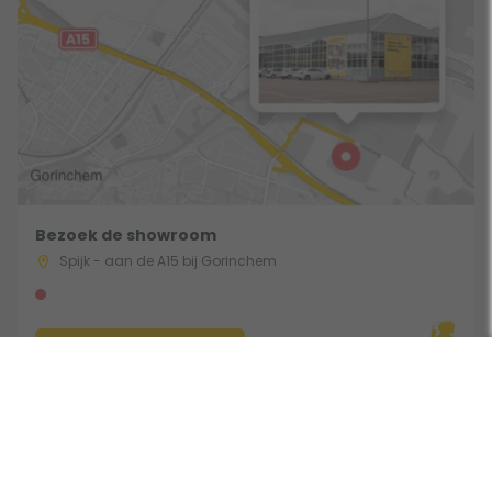
Bezoek de showroom
Spijk - aan de A15 bij Gorinchem
Route & Openingstijden