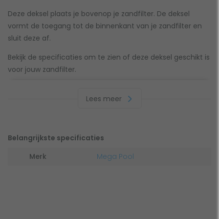
Deze deksel plaats je bovenop je zandfilter. De deksel
vormt de toegang tot de binnenkant van je zandfilter en
sluit deze af.
Bekijk de specificaties om te zien of deze deksel geschikt is
voor jouw zandfilter.
Let op!
Voor sommige deksels is ook een klemring
Lees meer
benodigd om hem erop vast te kunnen draaien. Deze
wordt niet standaard meegeleverd. Check je huidige deksel
om na te gaan of deze bevestigd zit/zat met een klemring.
Het aanbod klemringen vind je in de categorie klemringen,
Belangrijkste specificaties
mocht ook deze aan vervanging toe zijn/kwijt zijn.
Merk
Mega Pool