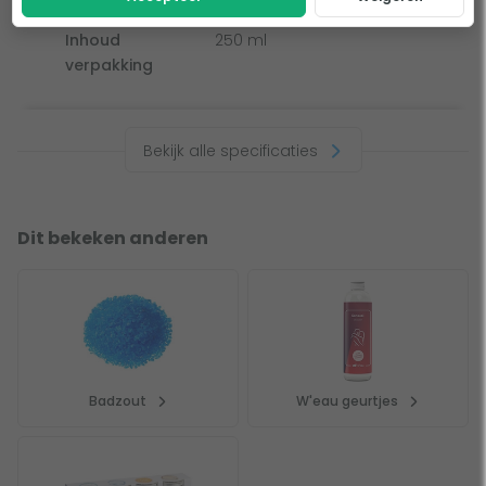
Inhoud
1 geur
Inhoud
250 ml
verpakking
Bekijk alle specificaties
Dit bekeken anderen
Badzout
W'eau geurtjes