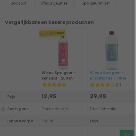
Badzout
W'eau geurtjes
Spa geuren set
Vergelijkbare en betere producten
huidig product
W'eau Spa geur -
W'eau Spa geur -
sensual - 250 ml
eucalyptus - 1 liter
(8)
12,95
29,95
Prijs
Soort geur
Etherische olie
Etherische olie
Inhoud verpakking
250 ml
1 liter