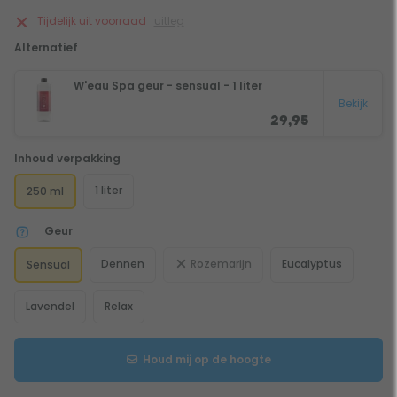
Tijdelijk uit voorraad
uitleg
Alternatief
W'eau Spa geur - sensual - 1 liter
Bekijk
29,95
Inhoud verpakking
1 liter
250 ml
Geur
Dennen
Rozemarijn
Eucalyptus
Sensual
Lavendel
Relax
Houd mij op de hoogte