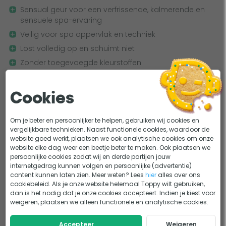
niet. Ook is de geur - in tegenstelling tot vele andere
Sensual geur voor een verfrissende, kalmerende en
geuren - niet 'bevuild' met kleurstof. Het product is niet
sensuele spa-ervaring
vettig en zal het oppervlak en de techniek van je
Veilig voor spa oppervlak en techniek
spa/bubbelbad niet vervuilen. Het betreft een
Lost volledig op en schuimt niet
aromatherapie op basis van essentiële oliën. Dit in
Zonder toegevoegde kleurstoffen
combinatie met de intense watermassage die opname via
de huid en inhalatie stimuleert, maakt de geur zeer
effectief in de spa/bubbelbad.
Kies & mix: 3+1 gratis
Cookies
Combineer 4 W'eau spa geurtjes en krijg de 4e
Gebruiksaanwijzing
gratis! Stel je ideale geurcombinatie samen en
Om je beter en persoonlijker te helpen, gebruiken wij cookies en
geniet extra voordelig van je spa.
Lees meer >
vergelijkbare technieken. Naast functionele cookies, waardoor de
website goed werkt, plaatsen we ook analytische cookies om onze
Giet simpelweg een dopje W'eau geur in je spa/bubbelbad
website elke dag weer een beetje beter te maken. Ook plaatsen we
en laat de aroma's op je inwerken. Geen gedoe met
persoonlijke cookies zodat wij en derde partijen jouw
moeilijke doseringen. Voor een extra sterk effect kun je
internetgedrag kunnen volgen en persoonlijke (advertentie)
Belangrijkste specificaties
content kunnen laten zien. Meer weten? Lees
hier
alles over ons
altijd nog een half dopje bijgieten.
cookiebeleid. Als je onze website helemaal Toppy wilt gebruiken,
Merk
W'eau
dan is het nodig dat je onze cookies accepteert. Indien je kiest voor
weigeren, plaatsen we alleen functionele en analytische cookies.
Soort geur
Etherische olie
Accepteer
Weigeren