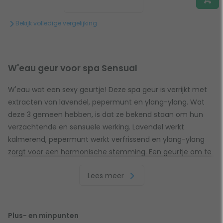
Bekijk volledige vergelijking
W'eau geur voor spa Sensual
W'eau wat een sexy geurtje! Deze spa geur is verrijkt met
extracten van lavendel, pepermunt en ylang-ylang. Wat
deze 3 gemeen hebben, is dat ze bekend staan om hun
verzachtende en sensuele werking. Lavendel werkt
kalmerend, pepermunt werkt verfrissend en ylang-ylang
zorgt voor een harmonische stemming. Een geurtje om te
delen dus.
Lees meer
Geureigenschappen
De W'eau geur lost volledig op in het water en schuimt
Plus- en minpunten