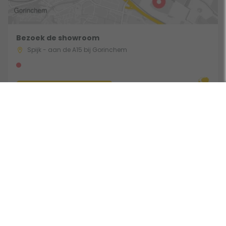
Bezoek de showroom
Spijk - aan de A15 bij Gorinchem
Route & Openingstijden
Volg ons:
Beoordeeld door klanten met een 9,0 uit 30744 beoordelingen •
Onderdeel van Toppy B.V. • Alle prijzen zijn inclusief BTW •