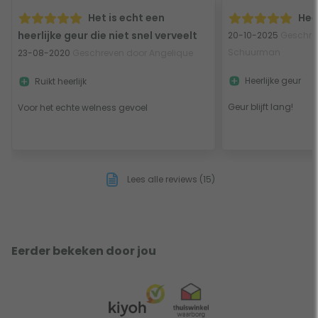
Het is echt een
Hee
heerlijke geur die niet snel verveelt
20-10-2025
Geschre
Schuurman
23-08-2020
Geschreven door Angelique
Heerlijke geur
Ruikt heerlijk
Geur blijft lang!
Voor het echte welness gevoel
Lees alle reviews (15)
Eerder bekeken door jou