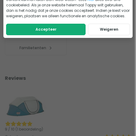
Tenten
Tent accessoires
cookiebeleid. Als je onze website helemaal Toppy wilt gebruiken,
dan is het nodig dat je onze cookies accepteert. Indien je kiest voor
weigeren, plaatsen we alleen functionele en analytische cookies.
Accepteer
Weigeren
Familietenten
Reviews
9 / 10 (1 beoordeling)