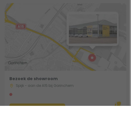
Bezoek de showroom
Spijk - aan de A15 bij Gorinchem
Route & Openingstijden