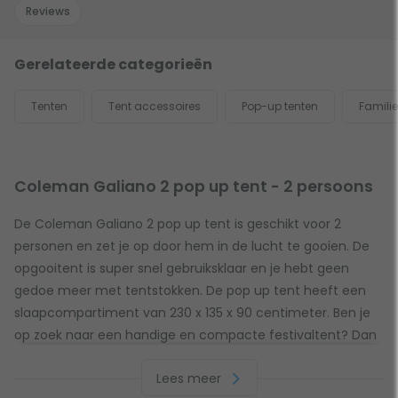
Reviews
Gerelateerde categorieën
Tenten
Tent accessoires
Pop-up tenten
Famili
Coleman Galiano 2 pop up tent - 2 persoons
De Coleman Galiano 2 pop up tent is geschikt voor 2
personen en zet je op door hem in de lucht te gooien. De
opgooitent is super snel gebruiksklaar en je hebt geen
gedoe meer met tentstokken. De pop up tent heeft een
slaapcompartiment van 230 x 135 x 90 centimeter. Ben je
op zoek naar een handige en compacte festivaltent? Dan
biedt de Coleman Galiano 2 pop up tent de uitkomst!
Lees meer