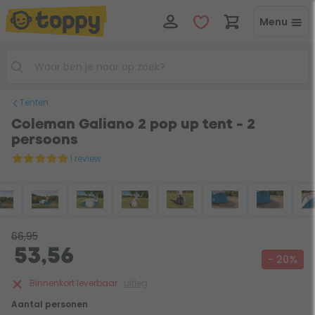
Menu
Tenten
Coleman Galiano 2 pop up tent - 2
persoons
1 review
66,95
53,56
- 20%
Binnenkort leverbaar
uitleg
Aantal personen