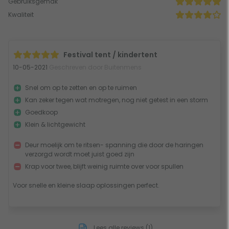
Gebruiksgemak
Kwaliteit
Festival tent / kindertent
10-05-2021
Geschreven door Buitenmens
Snel om op te zetten en op te ruimen
Kan zeker tegen wat motregen, nog niet getest in een storm
Goedkoop
Klein & lichtgewicht
Deur moelijk om te ritsen- spanning die door de haringen
verzorgd wordt moet juist goed zijn
Krap voor twee, blijft weinig ruimte over voor spullen
Voor snelle en kleine slaap oplossingen perfect.
Lees alle reviews (1)