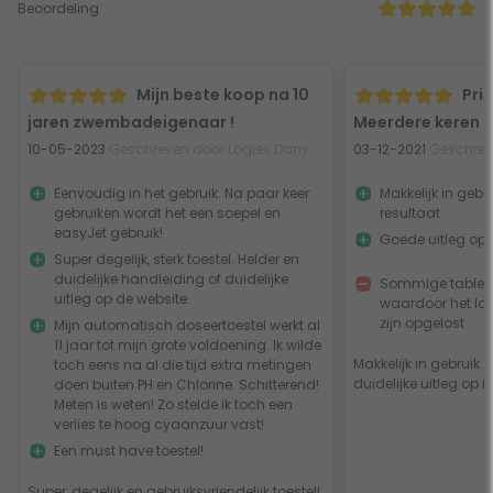
Beoordeling
Mijn beste koop na 10
Pri
jaren zwembadeigenaar !
Meerdere keren g
10-05-2023
Geschreven door Logies Dany
03-12-2021
Geschrev
Eenvoudig in het gebruik. Na paar keer
Makkelijk in gebr
gebruiken wordt het een soepel en
resultaat
easyJet gebruik!
Goede uitleg op i
Super degelijk, sterk toestel. Helder en
duidelijke handleiding of duidelijke
Sommige tabletje
uitleg op de website.
waardoor het la
zijn opgelost
Mijn automatisch doseertoestel werkt al
11 jaar tot mijn grote voldoening. Ik wilde
Makkelijk in gebruik.
toch eens na al die tijd extra metingen
duidelijke uitleg op in
doen buiten PH en Chlorine. Schitterend!
Meten is weten! Zo stelde ik toch een
verlies te hoog cyaanzuur vast!
Een must have toestel!
Super, degelijk en gebruiksvriendelijk toestel!