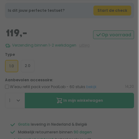
Is dit jouw perfecte testset?
Start de check
119,-
Op voorraad
Verzending binnen 1-2 werkdagen
uitleg
Type
2.0
1.0
Aanbevolen accessoire:
14,20
W'eau refill pack voor PoolLab - 60 stuks
bekijk
In mijn winkelwagen
Gratis
levering in Nederland & België
Makkelijk retourneren binnen
90 dagen