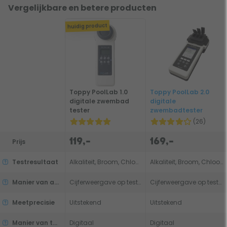
Vergelijkbare en betere producten
huidig product
Toppy PoolLab 1.0
Toppy PoolLab 2.0
digitale zwembad
digitale
tester
zwembadtester
(26)
119,-
169,-
Prijs
Testresultaat
Alkaliteit, Broom, Chloor, Hardheid, pH, Stabilisatie
Alkaliteit, Broom, Chloor, Hardheid, Koper, pH, Stabilisatie
Manier van aflezen
Cijferweergave op tester
Cijferweergave op tester, Via smartphone
Meetprecisie
Uitstekend
Uitstekend
Manier van testen
Digitaal
Digitaal