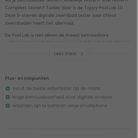
Wil je betrouwbaar testen? Makkelijk testen? Snel testen?
Compleet testen? Tadaa: daar is de Toppy Pool Lab 1.0.
Deze 5-sterren digitale zwembad tester voor chloor
zwembaden heeft het allemaal.
De Pool Lab is niet alleen de meest betrouwbare
watertester voor het testen van vrij chloor, totaal chloor,
pH, alkaliteit en stabilisatie, maar ook een van de meest
Lees meer
gebruiksvriendelijke op de markt. De waardes zijn hartstikke
makkelijk af te lezen op het grote display.
Plus- en minpunten
Met bluetooth en app
Veruit de beste watertester op de markt
Op de Pool Lab tester zit een bluetooth-functie, waarmee
Hoge betrouwbaarheid door digitale analyse
je de gemeten resultaten direct naar de - gratis te
Waarden zijn te beheren via je smartphone
downloaden - Pool Lab app stuurt. Deze app is volledig te
personaliseren en beschikbaar voor je smartphone of
tablet. Zo beheer je alle waterwaardes in één
overzichtelijke applicatie. Naast het behoud van overzicht,