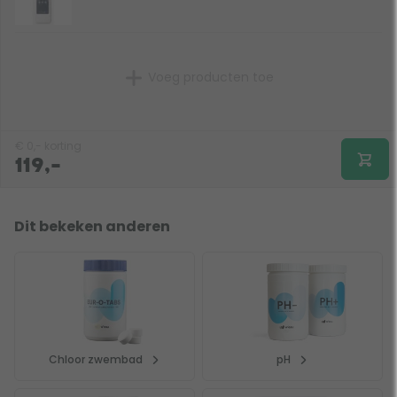
Digitaal de waarden aflezen op een groot display
Verbinding met je smartphone via bluetooth en app
Werkt met betrouwbare fototester-tabletten
Voeg producten toe
Inclusief batterijen (3 x AAA)
€
0,-
korting
119,-
Dit bekeken anderen
Chloor zwembad
pH