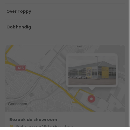
Over Toppy
Ook handig
Bezoek de showroom
Spijk - aan de A15 bij Gorinchem