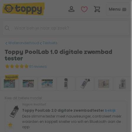
Menu
Wateronderhoud
Testsets
Toppy PoolLab 1.0 digitale zwembad
tester
61 reviews
Populair
Kies dit betere model:
Hogere kwaliteit
Toppy PoolLab 2.0 digitale zwembadtester
bekijk
Deze slimme tester meet nauwkeuriger, controleert méér
waarden en koppelt sneller via wifi en Bluetooth aan de
app.