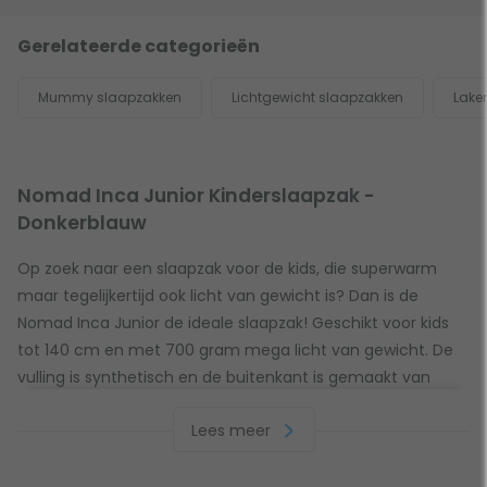
Gerelateerde categorieën
Mummy slaapzakken
Lichtgewicht slaapzakken
Lake
Nomad Inca Junior Kinderslaapzak -
Donkerblauw
Op zoek naar een slaapzak voor de kids, die superwarm
maar tegelijkertijd ook licht van gewicht is? Dan is de
Nomad Inca Junior de ideale slaapzak! Geschikt voor kids
tot 140 cm en met 700 gram mega licht van gewicht. De
vulling is synthetisch en de buitenkant is gemaakt van
polyester. Hierdoor heeft de slaapzak een
Lees meer
comforttemperatuur van 4 ºC. Perfect voor zowel de
lente, als de herfst en winter. Het is dé mummyslaapzak
voor de jonge avonturiers onder ons!