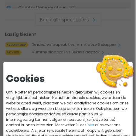
Comforttemperatuur
4ºC
Gewicht
700 gram
Bekijk alle specificaties
Model
Mummy
Lastig kiezen?
De ideale slaapzak kies je met deze 6 stappen
KEUZEHULP
Mummy slaapzak vs Dekenslaapzak
ADVIES
Dit bekeken anderen
Cookies
Om je beter en persoonlijker te helpen, gebruiken wij cookies en
vergelijkbare technieken. Naast functionele cookies, waardoor de
website goed werkt, plaatsen we ook analytische cookies om onze
website elke dag weer een beetje beter te maken. Ook plaatsen we
persoonlijke cookies zodat wij en derde partijen jouw
Mummy slaapzakken
Lichtgewicht slaapzakken
internetgedrag kunnen volgen en persoonlijke (advertentie)
content kunnen laten zien. Meer weten? Lees
hier
alles over ons
cookiebeleid. Als je onze website helemaal Toppy wilt gebruiken,
dan is het nodig dat je onze cookies accepteert. Indien je kiest voor