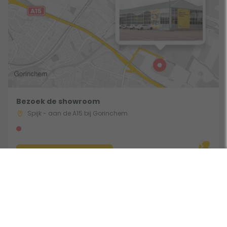
Bezoek de showroom
Spijk - aan de A15 bij Gorinchem
Route & Openingstijden