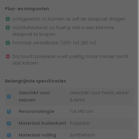
Plus- en minpunten
Superwarm en licht van gewicht
Lichtgewicht; zo kunnen ze zelf de slaapzak dragen
Vochtafstotend; zo hoef je niet in een klamme
De Nomad Inca Junior is een mummymodel slaapzak. Dit
slaapzak te kruipen
betekent dat deze goed op je lichaam aansluit en dat hij
Formaat verstelbaar; (1,50- tot 1,80 m)
beschikt over een capuchon, warmtekraag en koordzoom.
Dit zijn allemaal fijne extra’s die ervoor zorgen dat je het
Dry touch polyester voelt prettig, maar minder zacht
niet koud krijgt ‘s nachts. Krijg je het juist te warm? Dan rits
dan katoen
je de zijkanten gewoon een stukje open zodat er wat frisse
lucht naar binnen komt. Daarnaast is de Nomad Inca Junior
Belangrijkste specificaties
een van de lichtste slaapzakken. Ideaal, want zo neem je
‘m overal makkelijk mee naartoe!. Rol de slaapzak op en
Geschikt voor
Geschikt voor herfst, winter
met een opgeborgen afmeting van 29 bij 20 cm past hij
seizoen
& lente
nagenoeg altijd in je bagage.
Persoonslengte
Tot 140 cm
Materiaal buitenkant
Polyester
Materiaal vulling
Synthetisch