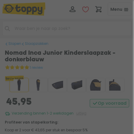
Menu
Slapen
Slaapzakken
Nomad Inca Junior Kinderslaapzak -
donkerblauw
1 review
Beste keuze
45,95
Op voorraad
Verzending binnen 1-2 werkdagen
uitleg
Profiteer van stapelkorting:
Koop er 2 voor € 43,65 per stuk en bespaar 5%