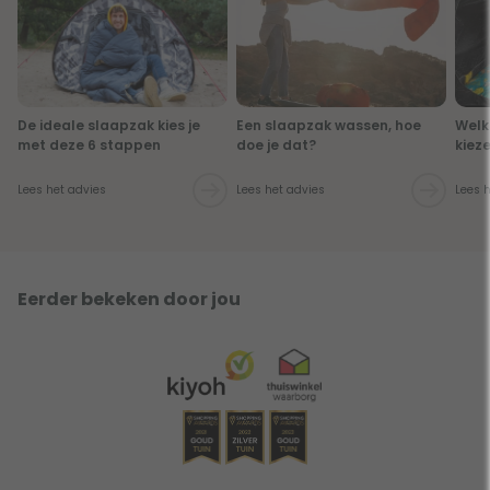
De ideale slaapzak kies je
Een slaapzak wassen, hoe
Welk
met deze 6 stappen
doe je dat?
kiez
Lees het advies
Lees het advies
Lees 
Eerder bekeken door jou