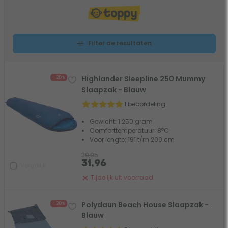
Filter de resultaten
Highlander Sleepline 250 Mummy
- 20%
Slaapzak - Blauw
1 beoordeling
Gewicht: 1.250 gram
Comforttemperatuur: 8ºC
Voor lengte: 191 t/m 200 cm
39,95
31,96
Vergelijk
Tijdelijk uit voorraad
Polydaun Beach House Slaapzak -
- 20%
Blauw