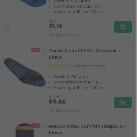
Gewicht: 900 gram
Comforttemperatuur: 6ºC
Voor lengte: 161 t/m 170 cm
38,95
31,16
Vergelijk
Op voorraad
Vaude Sioux 100 SYN Slaapzak -
- 15%
Blauw
0 beoordelingen
Gewicht: 730 gram
Comforttemperatuur: 11ºC
Voor lengte: 191 t/m 200 cm
69,95
59,46
Vergelijk
Op voorraad
Nomad Aztec Comfort Slaapzak -
- 15%
Blauw