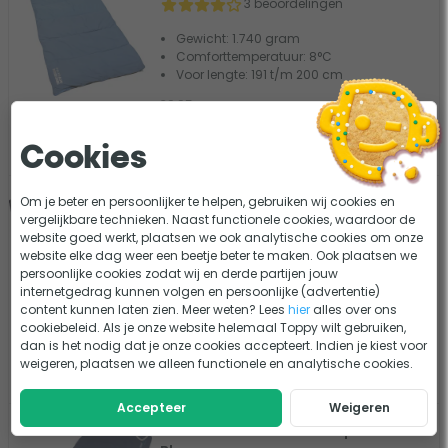
3 beoordelingen
Gewicht: 1.740 gram
Comforttemperatuur: 8°C
Voor lengte: 191 t/m 200 cm
39,95
31,96
Vergelijk
Tijdelijk uit voorraad
Cookies
Om je beter en persoonlijker te helpen, gebruiken wij cookies en
- 20%
Polydaun Finnan slaapzak - Blauw
vergelijkbare technieken. Naast functionele cookies, waardoor de
0 beoordelingen
website goed werkt, plaatsen we ook analytische cookies om onze
website elke dag weer een beetje beter te maken. Ook plaatsen we
Gewicht: 2200 gram
persoonlijke cookies zodat wij en derde partijen jouw
Comforttemperatuur: 3ºC
internetgedrag kunnen volgen en persoonlijke (advertentie)
Materiaal vulling: Polarsoft
content kunnen laten zien. Meer weten? Lees
hier
alles over ons
cookiebeleid. Als je onze website helemaal Toppy wilt gebruiken,
59,95
dan is het nodig dat je onze cookies accepteert. Indien je kiest voor
47,96
Vergelijk
weigeren, plaatsen we alleen functionele en analytische cookies.
Tijdelijk uit voorraad
Accepteer
Weigeren
Outwell Contour Lux slaapzak -
- 20%