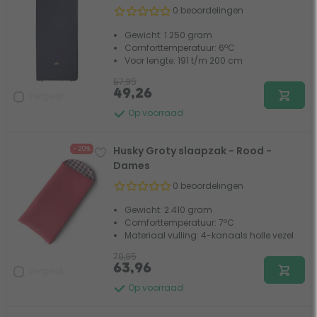
0 beoordelingen
Gewicht: 1.250 gram
Comforttemperatuur: 6ºC
Voor lengte: 191 t/m 200 cm
57,95
49,26
Vergelijk
Op voorraad
Husky Groty slaapzak - Rood -
- 20%
Dames
0 beoordelingen
Gewicht: 2.410 gram
Comforttemperatuur: 7ºC
Materiaal vulling: 4-kanaals holle vezel
79,95
63,96
Vergelijk
Op voorraad