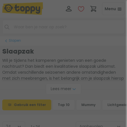
Menu
Slapen
Slaapzak
Wil je tijdens het kamperen genieten van een goede
nachtrust? Dan biedt een kwalitatieve slaapzak uitkomst.
Omdat verschillende seizoenen andere omstandigheden
met zich meebrengen, is het belangrijk om je slaapzak hierop
uit te kiezen. Kies voor een slaapzak die warm of juist koel
Lees meer
genoeg is voor jouw bestemming en let op het type en de
lengte van de slaapzak.
Gebruik een filter
Top 10
Mummy
Lichtgewic
1 - 24