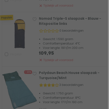
Tijdelijk uit voorraad
Populair
Nomad Triple-S slaapzak - Blauw -
Ritspositie links
0 beoordelingen
Gewicht: 1.590 gram
Comforttemperatuur: 4℃
Voor lengte: 191 t/m 200 cm
109,95
Vergelijk
Tijdelijk uit voorraad
Polydaun Beach House slaapzak -
- 20%
Turquoise/Mint
3 beoordelingen
Gewicht: 1.750 gram
Comforttemperatuur: 8°C
Voor lengte: 171 t/m 190 cm