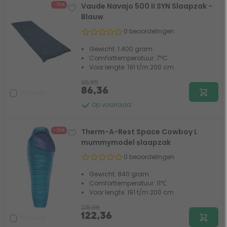
Vaude Navajo 500 II SYN Slaapzak -
- 10%
Blauw
0 beoordelingen
Gewicht: 1.400 gram
Comforttemperatuur: 7ºC
Voor lengte: 191 t/m 200 cm
95,95
86,36
Vergelijk
Op voorraad
Therm-A-Rest Space Cowboy L
- 10%
mummymodel slaapzak
0 beoordelingen
Gewicht: 840 gram
Comforttemperatuur: 11℃
Voor lengte: 191 t/m 200 cm
135,96
122,36
Vergelijk