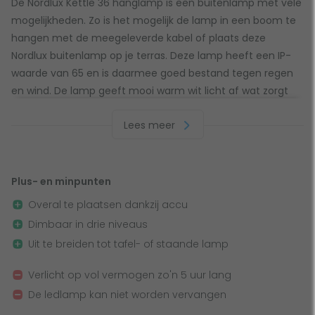
De Nordlux Kettle 36 hanglamp is een buitenlamp met vele
mogelijkheden. Zo is het mogelijk de lamp in een boom te
hangen met de meegeleverde kabel of plaats deze
Nordlux buitenlamp op je terras. Deze lamp heeft een IP-
waarde van 65 en is daarmee goed bestand tegen regen
en wind. De lamp geeft mooi warm wit licht af wat zorgt
voor een decoratieve maar goede verlichting. Verder is
Lees meer
deze buitenlamp voorzien van ledverlichting en is het
mogelijk de verlichting te dimmen.
Plus- en minpunten
Buitenlamp met accu
Overal te plaatsen dankzij accu
Deze Nordlux buitenlamp kan op elke gewenste plek
Dimbaar in drie niveaus
geplaatst worden dankzij de ingebouwde batterij.
Uit te breiden tot tafel- of staande lamp
Daarnaast is de lichtsterkte eenvoudig in te stellen op drie
niveaus om de ideale sfeer te creëren. Op vol vermogen
Verlicht op vol vermogen zo'n 5 uur lang
gaat deze batterij 5 uur mee. Gebruik je de lamp voor
De ledlamp kan niet worden vervangen
sfeerverlichting dan gaat de batterij zelfs nog langer mee.