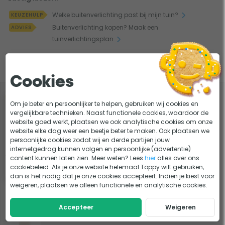
snoer maar op een accu. Hierdoor zijn deze lampen ideaal
voor gebruik buitenshuis op je terras of balkon en
Welke buitenverlichting past bij mijn tuin?
KEUZEHULP
eenvoudig overal in je tuin te plaatsen.
Buitenverlichting kopen? Maak een
ADVIES
tuinverlichtingsplan
Let op: de Kettle Spies en driepoot zijn niet inbegrepen.
Slim combineren
Cookies
-5%
Nordlux Kettle
Om je beter en persoonlijker te helpen, gebruiken wij cookies en
vergelijkbare technieken. Naast functionele cookies, waardoor de
grondspies
website goed werkt, plaatsen we ook analytische cookies om onze
website elke dag weer een beetje beter te maken. Ook plaatsen we
11,95
persoonlijke cookies zodat wij en derde partijen jouw
Op voorraad
11,35
internetgedrag kunnen volgen en persoonlijke (advertentie)
content kunnen laten zien. Meer weten? Lees
hier
alles over ons
Bekijk product
cookiebeleid. Als je onze website helemaal Toppy wilt gebruiken,
dan is het nodig dat je onze cookies accepteert. Indien je kiest voor
weigeren, plaatsen we alleen functionele en analytische cookies.
1x Nordlux Kettle 36 led hanglamp
Accepteer
Weigeren