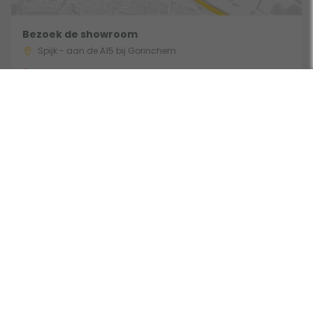
Bezoek de showroom
Spijk - aan de A15 bij Gorinchem
Route & Openingstijden
Volg ons:
Beoordeeld door klanten met een 9,0 uit 30744 beoordelingen •
Onderdeel van Toppy B.V. • Alle prijzen zijn inclusief BTW •
Copyright 2006 - 2026
Cookies
•
Algemene voorwaarden
•
Privacy