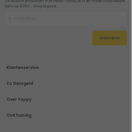
De leukste producten in je inbox? Schrijf je in en maak maandelijks
kans op €250,- shoptegoed.
Inschrijven
Klantenservice
Zo Geregeld
Over Toppy
Ook handig