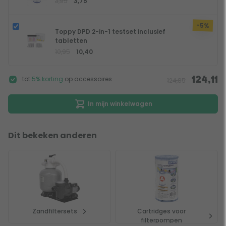
3,95
3,75
-5%
Toppy DPD 2-in-1 testset inclusief
tabletten
10,95
10,40
tot
5% korting
op accessoires
124,11
124,85
In mijn winkelwagen
Dit bekeken anderen
Zandfiltersets
Cartridges voor
filterpompen