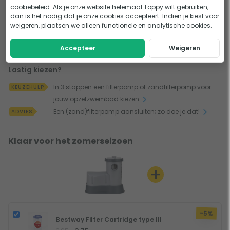
cookiebeleid. Als je onze website helemaal Toppy wilt gebruiken,
Handleiding - Bestway filterpomp
dan is het nodig dat je onze cookies accepteert. Indien je kiest voor
weigeren, plaatsen we alleen functionele en analytische cookies.
Handleiding Bestway Filterpomp 5678 liter/uur
Accepteer
Weigeren
Lastig kiezen?
In 3 stappen een filterpomp of zandfilterpomp voor
KEUZEHULP
jouw opzetzwembad kiezen
Een (zand)filterpomp aansluiten; zo doe je dat!
ADVIES
Klaar voor het zomerseizoen
+
-5%
Bestway Filter Cartridge type III