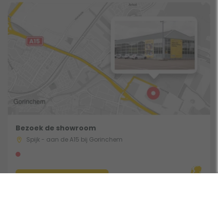
Bezoek de showroom
Spijk - aan de A15 bij Gorinchem
Route & Openingstijden