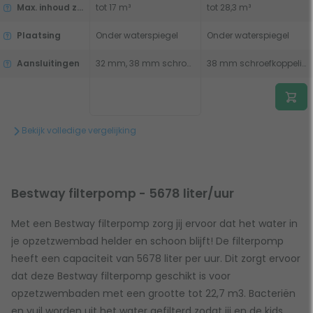
Max. inhoud zwembad bij hoge weerstand
tot 17 m³
tot 28,3 m³
Plaatsing
Onder waterspiegel
Onder waterspiegel
Aansluitingen
32 mm, 38 mm schroefkoppeling
38 mm schroefkoppeling
Bekijk volledige vergelijking
Bestway filterpomp - 5678 liter/uur
Met een Bestway filterpomp zorg jij ervoor dat het water in
je opzetzwembad helder en schoon blijft! De filterpomp
heeft een capaciteit van 5678 liter per uur. Dit zorgt ervoor
dat deze Bestway filterpomp geschikt is voor
opzetzwembaden met een grootte tot 22,7 m3. Bacteriën
en vuil worden uit het water gefilterd zodat jij en de kids