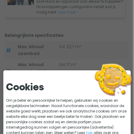
zwembad en apparaat aan elkaar te koppelen?
de doorstroming van de Bestway filterpomp in dat geval
Onze koppelingen configurator vertelt wat jij
nodig hebt.
Lees meer >
een stuk vermindert.
Belangrijkste specificaties
Max. inhoud
tot 22,7 m³
zwembad
Max. inhoud
tot 17 m³
zwembad bij
hoge weerstand
Cookies
Plaatsing
Onder waterspiegel
Om je beter en persoonlijker te helpen, gebruiken wij cookies en
32 mm, 38 mm
Aansluitingen
vergelijkbare technieken. Naast functionele cookies, waardoor de
schroefkoppeling
Bekijk alle specificaties
website goed werkt, plaatsen we ook analytische cookies om onze
website elke dag weer een beetje beter te maken. Ook plaatsen we
Geluidsniveau
60 - 70 dB
persoonlijke cookies zodat wij en derde partijen jouw
Handleiding en documenten
internetgedrag kunnen volgen en persoonlijke (advertentie)
Garantie
2 jaar garantie via Bestway
content kunnen laten zien. Meer weten? Lees
hier
alles over ons