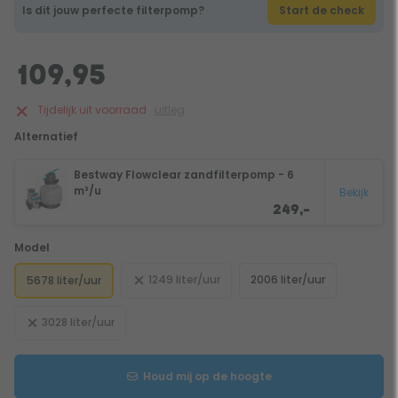
Is dit jouw perfecte filterpomp?
Start de check
109,95
Tijdelijk uit voorraad
uitleg
Alternatief
Bestway Flowclear zandfilterpomp - 6
m³/u
Bekijk
249,-
Model
1249 liter/uur
2006 liter/uur
5678 liter/uur
3028 liter/uur
Houd mij op de hoogte