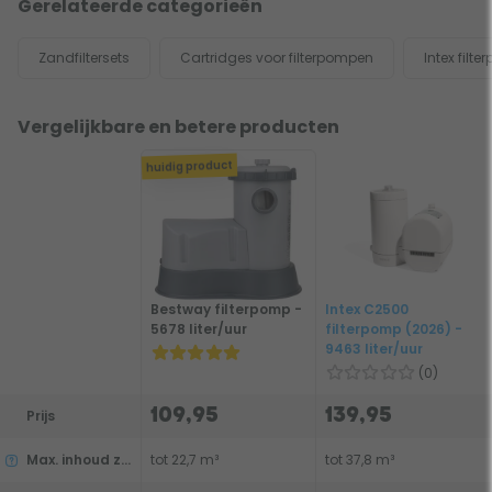
Gerelateerde categorieën
Zandfiltersets
Cartridges voor filterpompen
Intex filt
Vergelijkbare en betere producten
huidig product
Bestway filterpomp -
Intex C2500
5678 liter/uur
filterpomp (2026) -
9463 liter/uur
(0)
109,95
139,95
Prijs
Max. inhoud zwembad
tot 22,7 m³
tot 37,8 m³