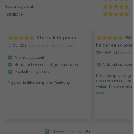
Gebruiksgemak
Installatie
Sterke filterpomp
Wer
helder en schoon
12-06-2021
Geschreven door Kanters
23-08-2021
Geschrev
Grote capaciteit
Houdt het water echt goed schoon
Voldoet aan ver
Makkelijk in gebruik
Deze pomp werkt goe
goed helder en scho
Erg goede filterpomp van Bestway.
weken. Ps de service v
Meer
Lees alle reviews (6)