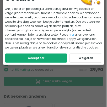
Aanbevolen set
Om je beter en persoonlijker te helpen, gebruiken wij cookies en
vergelijkbare technieken. Naast functionele cookies, waardoor de
website goed werkt, plaatsen we ook analytische cookies om onze
+
website elke dag weer een beetje beter te maken. Ook plaatsen we
persoonlijke cookies zodat wij en derde partijen jouw
internetgedrag kunnen volgen en persoonlijke (advertentie)
content kunnen laten zien. Meer weten? Lees
hier
alles over ons
cookiebeleid. Als je onze website helemaal Toppy wilt gebruiken,
-5%
W'eau DPD 3-in-1 testset inclusief
dan is het nodig dat je onze cookies accepteert. Indien je kiest voor
tabletten
weigeren, plaatsen we alleen functionele en analytische cookies.
19,95
18,95
Accepteer
Weigeren
Alles is op
voorraad
tot
5% korting
op accessoires
29,90
30,90
In mijn winkelwagen
Dit bekeken anderen