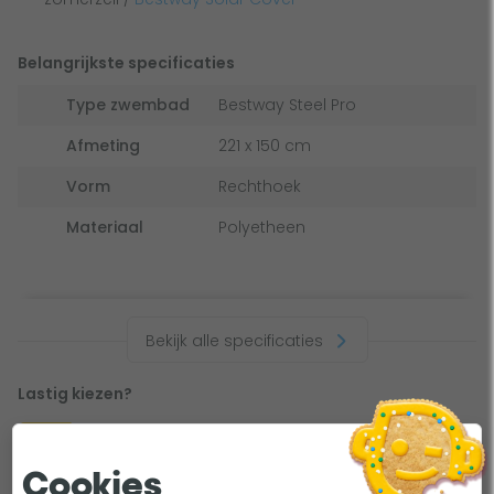
Belangrijkste specificaties
Type zwembad
Bestway Steel Pro
Afmeting
221 x 150 cm
Vorm
Rechthoek
Materiaal
Polyetheen
Bekijk alle specificaties
Lastig kiezen?
Afdekzeil & Solar Cover. De perfecte combi voor je
ADVIES
opzetzwembad!
Cookies