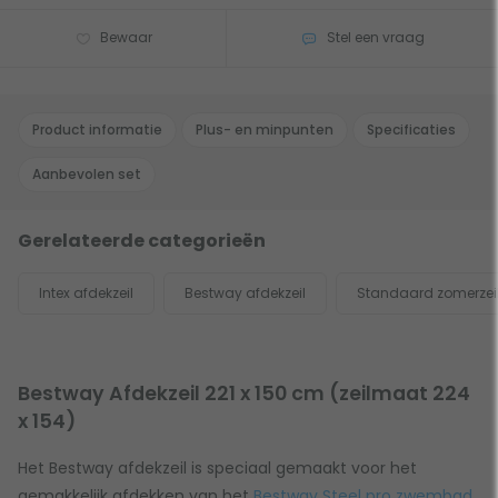
Bewaar
Stel een vraag
Product informatie
Plus- en minpunten
Specificaties
Aanbevolen set
Gerelateerde categorieën
Intex afdekzeil
Bestway afdekzeil
Standaard zomerzei
Bestway Afdekzeil 221 x 150 cm (zeilmaat 224
x 154)
Het Bestway afdekzeil is speciaal gemaakt voor het
gemakkelijk afdekken van het
Bestway Steel pro zwembad