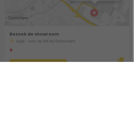
Bezoek de showroom
Spijk - aan de A15 bij Gorinchem
Route & Openingstijden
Volg ons: