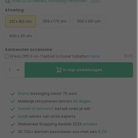
Voor 22:00 besteld, vandaag verzonden
uitleg
Afmeting
259 x 170 cm
300 x 201 cm
221 x 150 cm
400 x 211 cm
Aanbevolen accessoire:
18,95
W'eau DPD 3-in-1 testset inclusief tabletten
bekijk
In mijn winkelwagen
Gratis
bezorging vanaf 75 euro
Makkelijk retourneren binnen
90 dagen
Vooraf of achteraf
, betaal zoals je wilt
Eerlijk
advies van onze experts
Webwinkel Shopping Awards 2023
winaars
30.700+ klanten beoordelen ons met een
9 /10