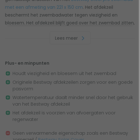
met een afmeting van 221 x 150 cm
. Het afdekzeil
beschermt het zwembadwater tegen viezigheid en
bloesem. Het afdekzeil blijft goed over het zwembad zitten,
doordat je deze kunt vastknopen met een koord.
Lees meer
Daarnaast is het afdekzeil voorzien van afvoergaten,
hierdoor blijf regenwater niet op het zeil liggen en kan het
water ademen. Verder zorgt het afdekzeil ervoor dat de
watertemperatuur minder snel daalt. Daarom is het advies
Plus- en minpunten
om het zwembad na gebruik gelijk af te dekken met het
Houdt viezigheid en bloesem uit het zwembad
Bestway afdekzeil.
Originele Bestway afdekzeilen zorgen voor een goede
pasvorm
Watertemperatuur daalt minder snel door het gebruik
van het Bestway afdekzeil
Het afdekzeil is voorzien van afvoergaten voor
regenwater
Geen verwarmende eigenschap zoals een Bestway
zomerzeil /
Bestway Solar Cover