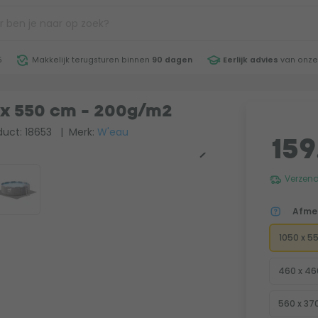
5
Makkelijk terugsturen binnen
90 dagen
Eerlijk advies
van onze
 x 550 cm - 200g/m2
uct: 18653
| Merk:
W'eau
159
Verzend
Afme
1050 x 5
460 x 4
560 x 37