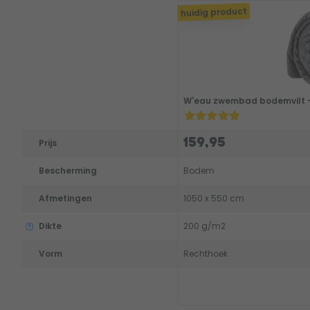
huidig product
W'eau zwembad bodemvilt -
159,95
Prijs
Bescherming
Bodem
Afmetingen
1050 x 550 cm
Dikte
200 g/m2
Vorm
Rechthoek