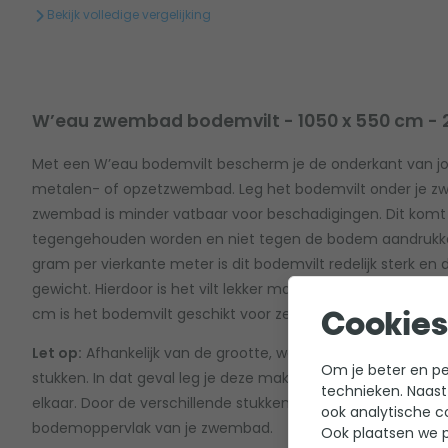
Bekijk volledige vergelijking
W’eau zwembad bodemvilt - 1050 x 550 cm -
Met een W’eau bodemvilt bescherm je de onderkant van j
metalen- of opzetzwembad. Leg het bodemvilt onder je 
zwembad is minder vatbaar voor beschadigingen. Dit kom
tegengehouden worden en niet tegen de bodem aandrukke
gram per vierkante meter is dit bodemvilt redelijk sterk en d
gewicht. Hierdoor is het vilt lekker makkelijk in gebruik. En
cm is het bodemvilt geschikt voor zelfs het grootste opze
Cookies
Let op:
Afhankelijk van de grootte, wordt het grondzeil af 
Om je beter en per
stukken. In dat geval leg je deze makkelijk tegen elkaar of
technieken. Naast
elkaar. Door de verschillende stukken met elkaar te verbinde
ook analytische c
bodemoppervlak van je zwembad.
Ook plaatsen we p