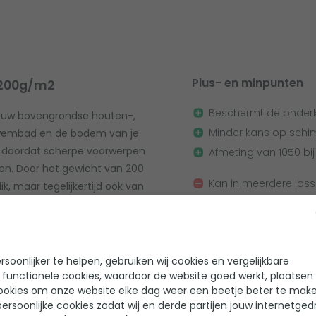
Plus- en minpunten
 200g/m2
Beschermt de onderk
ouw bovengrondse houten-,
Minder kans op schi
zwembad en de bodem van je
t doordat scherpe voorwerpen
Afmeting van 1050 bi
n. Door het gewicht van 200
Kan in meerdere los
ik, maar tegelijkertijd ook van
 met een afmeting van 1050 bij 550
tbad van 975 bij 488 cm!
en toe geleverd in meerdere
soonlijker te helpen, gebruiken wij cookies en vergelijkbare
 verbind je ze met duct tape aan
 functionele cookies, waardoor de website goed werkt, plaatsen
Belangrijkste specific
n, bedek je altijd het volledige
ookies om onze website elke dag weer een beetje beter te make
ersoonlijke cookies zodat wij en derde partijen jouw internetged
Type ondervloer