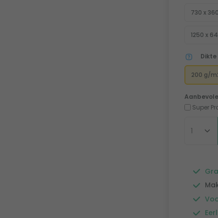
730 x 36
1250 x 6
Dikte
200 g/m
Aanbevole
Super Pr
Gra
Mak
Voo
Eerl