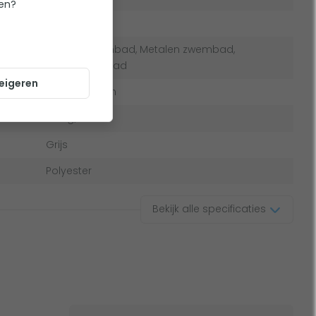
ten?
Bodem
Houten zwembad, Metalen zwembad,
Opzetzwembad
eigeren
1050 x 550 cm
200 g/m2
Grijs
Polyester
Bekijk alle specificaties