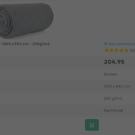
 1050 x 550 cm - 200g/m2
W'eau zwembad 
(6)
204,95
Bodem
1250 x 640 cm
200 g/m2
Rechthoek