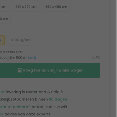
0 cm
730 x 730 cm
860 x 490 cm
40 cm
100 g/m2
2
n accessoire:
25,60
o spuitlijm 500 ml
bekijk
Voeg toe aan mijn winkelwagen
tis
levering in Nederland & België
kelijk retourneren binnen
90 dagen
raf of achteraf
, betaal zoals je wilt
ijk
advies van onze experts