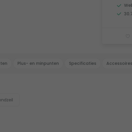
Web
30.
cten
Plus- en minpunten
Specificaties
Accessoire
ondzeil