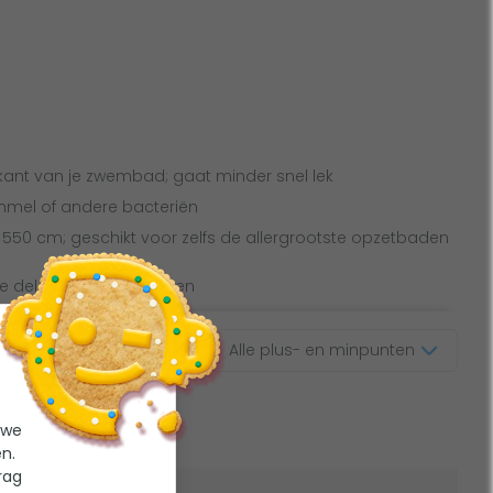
ant van je zwembad; gaat minder snel lek
mmel of andere bacteriën
j 550 cm; geschikt voor zelfs de allergrootste opzetbaden
se delen geleverd worden
Alle plus- en minpunten
 we
aties
n.
rag
Bodemvilt