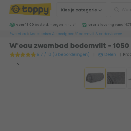
Kies je
categorie
Voor 18:00
besteld, morgen in huis
*
Gratis
levering vanaf €7
Zwembad
/
Accessoires & speelgoed
/
Bodemvilt & ondervloeren
W'eau zwembad bodemvilt - 1050
9.7 / 10 (6 beoordelingen)
|
Delen
| Prod