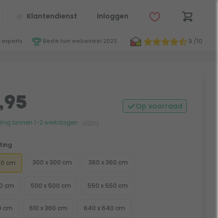
Klantendienst
Inloggen
9 /10
 experts
Beste tuin webwinkel 2023
,95
Op voorraad
ing binnen 1-2 werkdagen
uitleg
ting
300 x 300 cm
360 x 360 cm
50 cm
60 cm
500 x 500 cm
550 x 550 cm
0 cm
610 x 360 cm
640 x 640 cm