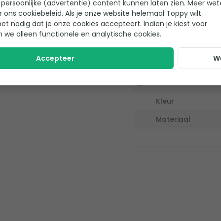
persoonlijke (advertentie) content kunnen laten zien. Meer we
r ons cookiebeleid. Als je onze website helemaal Toppy wilt
Bescherming
het nodig dat je onze cookies accepteert. Indien je kiest voor
n we alleen functionele en analytische cookies.
Geschikt voor
Accepteer
W
Afmetingen
Dikte
Kleur
Materiaal