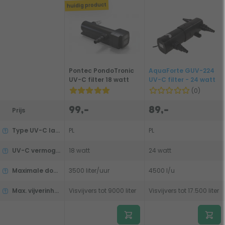
huidig product
Pontec PondoTronic
AquaForte GUV-224
UV-C filter 18 watt
UV-C filter - 24 watt
(0)
99,-
89,-
Prijs
Type UV-C lamp
PL
PL
UV-C vermogen
18 watt
24 watt
Maximale doorstroming
3500 liter/uur
4500 l/u
Max. vijverinhoud (visvijver)
Visvijvers tot 9000 liter
Visvijvers tot 17.500 liter