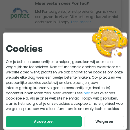
20, 25, 32 of 40 mm.
Meer weten over Pontec?
Met Pontec geniet je met plezier én gemak van
een gezonde vijver. Dit merk mag dus zeker niet
ontbreken bij Toppy.
Lees meer >
Belangrijkste specificaties
Cookies
UV-C vermogen
18 watt
Om je beter en persoonlijker te helpen, gebruiken wij cookies en
vergelijkbare technieken. Naast functionele cookies, waardoor de
Maximale
3500 liter/uur
website goed werkt, plaatsen we ook analytische cookies om onze
doorstroming
website elke dag weer een beetje beter te maken. Ook plaatsen we
persoonlijke cookies zodat wij en derde partijen jouw
Regenwaterbestendig
internetgedrag kunnen volgen en persoonlijke (advertentie)
content kunnen laten zien. Meer weten? Lees
hier
alles over ons
Voorzien van
Controlevenster
cookiebeleid. Als je onze website helemaal Toppy wilt gebruiken,
dan is het nodig dat je onze cookies accepteert. Indien je kiest voor
Max. vijverinhoud
Vijvers tot 18.000 liter
weigeren, plaatsen we alleen functionele en analytische cookies.
(geen vissen)
Bekijk alle specificaties
Accepteer
Weigeren
Max. vijverinhoud
Visvijvers tot 9000 liter