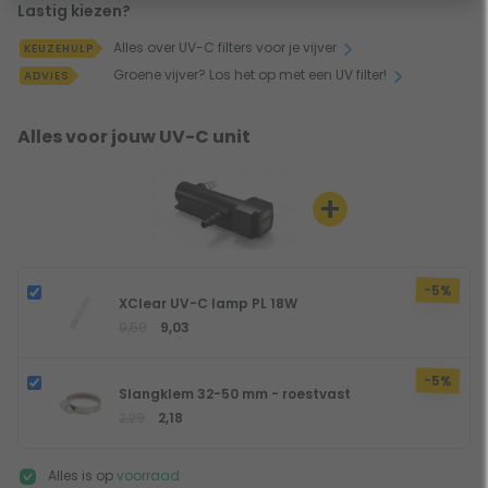
(visvijver)
Lastig kiezen?
Max. vijverinhoud
Koivijvers tot 6000 liter
Alles over UV-C filters voor je vijver
KEUZEHULP
(koivijver)
Groene vijver? Los het op met een UV filter!
ADVIES
Alles voor jouw UV-C unit
+
-5%
XClear UV-C lamp PL 18W
9,50
9,03
-5%
Slangklem 32-50 mm - roestvast
2,29
2,18
Alles is op
voorraad