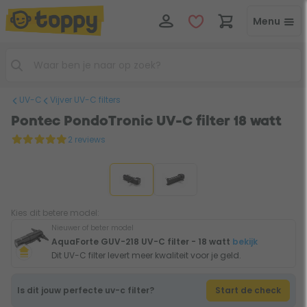
Menu
UV-C
Vijver UV-C filters
Pontec PondoTronic UV-C filter 18 watt
2 reviews
Kies dit betere model:
Nieuwer of beter model
AquaForte GUV-218 UV-C filter - 18 watt
bekijk
Dit UV-C filter levert meer kwaliteit voor je geld.
Is dit jouw perfecte uv-c filter?
Start de check