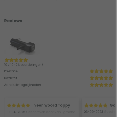
Reviews
10 / 10 (2 beoordelingen)
Prestatie
Kwaliteit
Aansluitmogelijkheden
In een woord Toppy
Goe
03-09-2023
Geschre
19-04-2025
Geschreven door Van Egmond