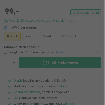
99,-
Op voorraad
Voor 22:00 besteld, vandaag verzonden
uitleg
UV-C vermogen
7 watt
11 watt
24 watt
18 watt
Aanbevolen accessoire:
2,18
Slangklem 32-50 mm - roestvast
bekijk
In mijn winkelwagen
Gratis
levering in Nederland & België
Makkelijk retourneren binnen
90 dagen
Vooraf of achteraf
, betaal zoals je wilt
Eerlijk
advies van onze experts
Webwinkel Shopping Awards 2023
winaars