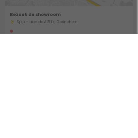
Bezoek de showroom
Spijk - aan de A15 bij Gorinchem
Route & Openingstijden
Volg ons:
Beoordeeld door klanten met een 9,0 uit 30744 beoordelingen •
Onderdeel van Toppy B.V. • Alle prijzen zijn inclusief BTW •
Copyright 2006 - 2026
Cookies
•
Algemene voorwaarden
•
Privacy