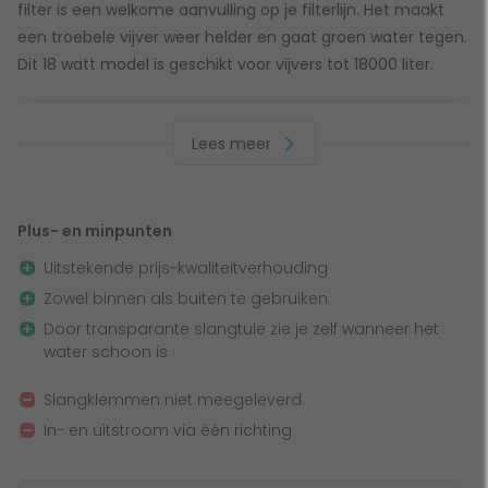
filter is een welkome aanvulling op je filterlijn. Het maakt
een troebele vijver weer helder en gaat groen water tegen.
Dit 18 watt model is geschikt voor vijvers tot 18000 liter.
Werking makkelijk te controleren
Lees meer
Van buitenaf zie je normaal gesproken niet of de lamp in
het UV-C filter werkt. Doordat Pontec hier gekozen heeft
voor een transparante slangtule is het eenvoudig om te
Plus- en minpunten
zien of de lamp nog aan staat. Zeker als het donker is, kun
Uitstekende prijs-kwaliteitverhouding
je goed zien of de lamp nog werkt.
Zowel binnen als buiten te gebruiken
Door transparante slangtule zie je zelf wanneer het
Hoe plaats je de Pontec PondoTronic?
water schoon is
Dit UV-C filter sluit je aan op de filterlijn na de vijverpomp
Slangklemmen niet meegeleverd
en voor het vijverfilter. Het is te gebruiken in combinatie
In- en uitstroom via één richting
met verschillende vijverfillters. Door de getrapte slangtule
is dit UV-C filter aan te sluiten met een slangdiameter van