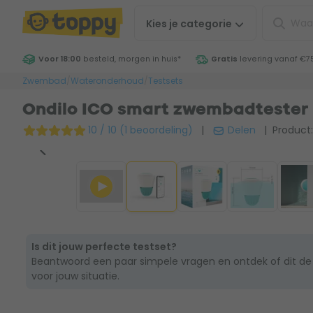
Kies je
categorie
Voor 18:00
besteld, morgen in huis
*
Gratis
levering vanaf €7
Zwembad
/
Wateronderhoud
/
Testsets
Ondilo ICO smart zwembadtester
10 / 10 (1 beoordeling)
|
Delen
| Product:
Is dit jouw perfecte testset?
Beantwoord een paar simpele vragen en ontdek of dit de
voor jouw situatie.