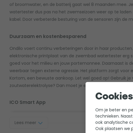
of broomwater, en de batterij gaat wel 8 maanden mee. J
watertester dus pas na het zwemseizoen weer op te lade
kabel. Door verbeterde besturing van de sensoren zijn de m
Duurzaam en kostenbesparend
Ondilo voert continu verbeteringen door in haar producten
elektronische printplaat van de zwembad watertester erg s
goed voor het milieu en jouw portemonnee. Daarnaast is d
weerbaar tegen externe agressie. Het platform zorgt voor 
Kortom, een bewuste aankoop. Let wel goed op! Gebruik je
zoutwaterelektrolyse? Dan moet je een aparte versie van 
Cookies
ICO Smart App
Om je beter en per
Je hoeft niet langer waarden af te lezen op een klein sche
technieken. Naast
Zwembad watertester en de bijbehorende app heb je alle ge
ook analytische c
Lees meer
Ook plaatsen we p
hand. Download de app in de Apple Appstore of Android Pla