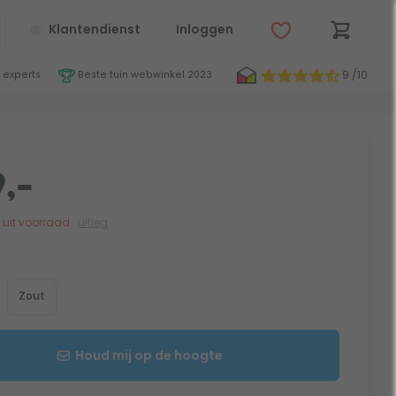
Klantendienst
Inloggen
9 /10
 experts
Beste tuin webwinkel 2023
,-
jk uit voorraad
uitleg
Zout
Houd mij op de hoogte