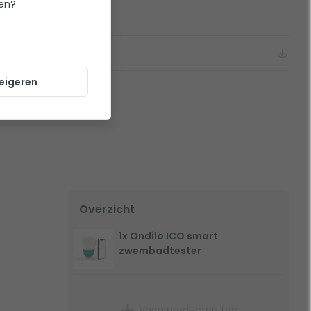
ten?
menten
er
eigeren
Overzicht
1x Ondilo ICO smart
zwembadtester
Voeg producten toe