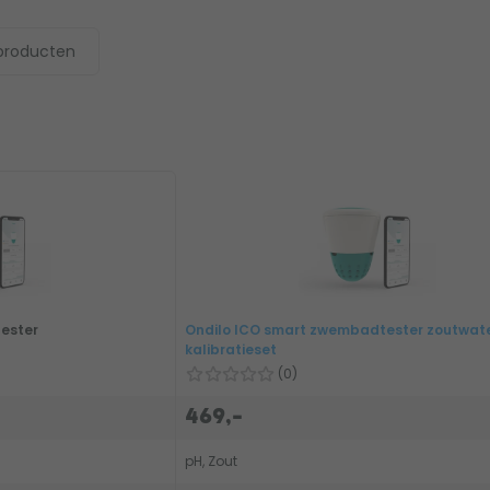
producten
ester
Ondilo ICO smart zwembadtester zoutwat
kalibratieset
(0)
469,-
pH, Zout