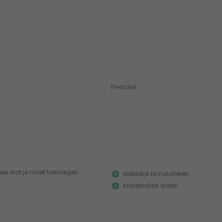
Prestatie
ecies wat je moet toevoegen
Makkelijk te installeren
Kraakhelder water