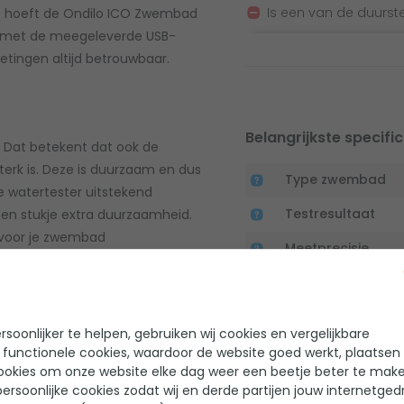
Is een van de duurs
e hoeft de Ondilo ICO Zwembad
n met de meegeleverde USB-
etingen altijd betrouwbaar.
Belangrijkste specific
. Dat betekent dat ook de
terk is. Deze is duurzaam en dus
Type zwembad
e watertester uitstekend
Testresultaat
een stukje extra duurzaamheid.
 voor je zwembad
Meetprecisie
de ICO aanschaffen.
Manier van testen
Testmedium
soonlijker te helpen, gebruiken wij cookies en vergelijkbare
rmpje. Met de Ondilo ICO
 functionele cookies, waardoor de website goed werkt, plaatsen
gevens overzichtelijk bij de
ookies om onze website elke dag weer een beetje beter te make
ersoonlijke cookies zodat wij en derde partijen jouw internetged
y Store, koppel deze met de