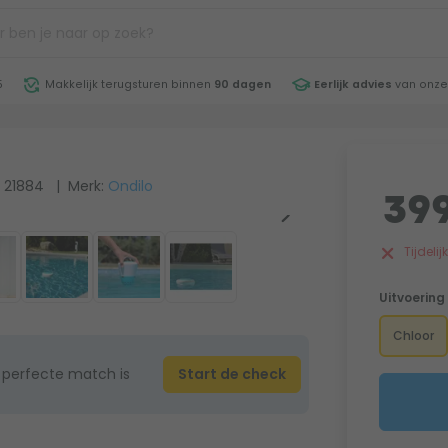
5
Makkelijk terugsturen binnen
90 dagen
Eerlijk advies
van onze
 21884
| Merk:
Ondilo
399
Tijdeli
Uitvoering
Chloor
 perfecte match is
Start de check