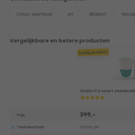
Chloor zwembad
pH
Alkaliteit
Navul
Vergelijkbare en betere producten
huidig product
Ondilo ICO smart zwembadt
399,-
Prijs
Testresultaat
Chloor, pH