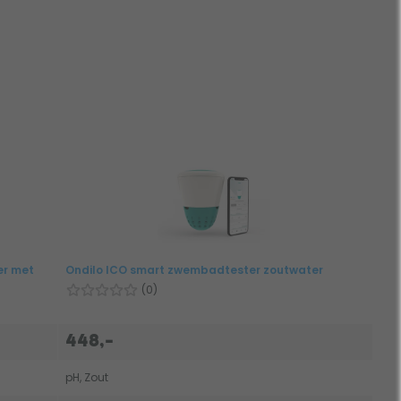
er met
Ondilo ICO smart zwembadtester zoutwater
(0)
448,-
pH, Zout