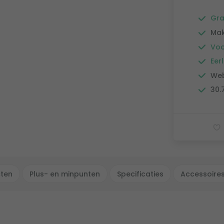
Gra
Mak
Voo
Eerl
Web
30.
cten
Plus- en minpunten
Specificaties
Accessoire