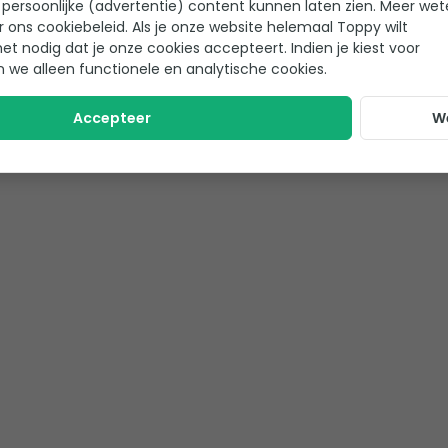
persoonlijke (advertentie) content kunnen laten zien. Meer we
af nu regelt de Ondilo ICO
Handleiding en docu
r ons cookiebeleid. Als je onze website helemaal Toppy wilt
tests uitvoeren. De handige ICO
het nodig dat je onze cookies accepteert. Indien je kiest voor
 je welke chemicaliën en
n we alleen functionele en analytische cookies.
Ondilo ICO watertest
gen.
n!
Accepteer
W
iet namelijk in één overzicht al
e metingen van elke variabele
ft. Je kiest zelf of je de
k is het mogelijk nog beter op
, bijvoorbeeld door de huidige
je nog specifieker wat je eraan
gen.
e manieren worden verbonden