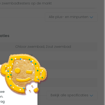
te zwembadtesters op de markt
Alle plus- en minpunten
aties
Chloor zwembad, Zout zwembad
Chloor, pH
Uitstekend
Automatisch
Sensor
 we
Bekijk alle specificaties
n.
rag