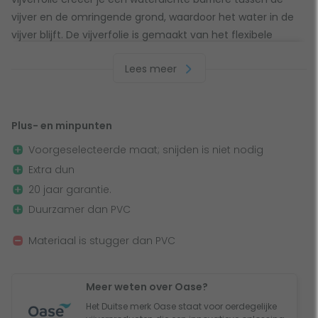
vijver en de omringende grond, waardoor het water in de
vijver blijft. De vijverfolie is gemaakt van het flexibele
materiaal EPDM en heeft een levensduur van gemiddeld 20
Lees meer
jaar. De Oase Eurofol EPDM vijverfolie heeft een afmeting
van 4 bij 3 meter en een dikte van 0,75 mm. Door de
voorgeselecteerde maat is het niet nodig om te snijden en
dankzij het extra dunne materiaal leg je de vijverfolie
Plus- en minpunten
simpel aan!
Voorgeselecteerde maat; snijden is niet nodig
Extra dun
Werking vijverfolie
20 jaar garantie.
Duurzamer dan PVC
Vijverfolie is als een stevige regenjas voor je vijver. Het
houdt het water binnen en zorgt ervoor dat het water niet
Materiaal is stugger dan PVC
weglekt naar de grond eromheen. Gemaakt van een
buigzaam materiaal genaamd EPDM, gaat deze vijverfolie
ongeveer 20 jaar mee. Het is een handige manier om
Meer weten over Oase?
ervoor te zorgen dat je vijver altijd gevuld blijft en de
Het Duitse merk Oase staat voor oerdegelijke
omgeving beschermd wordt.