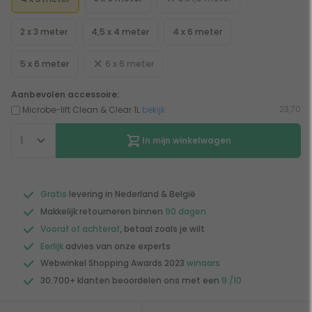
2 x 3 meter
4,5 x 4 meter
4 x 6 meter
5 x 6 meter
6 x 6 meter
Aanbevolen accessoire:
23,70
Microbe-lift Clean & Clear 1L
bekijk
In mijn winkelwagen
Gratis
levering in Nederland & België
Makkelijk retourneren binnen
90 dagen
Vooraf of achteraf
, betaal zoals je wilt
Eerlijk
advies van onze experts
Webwinkel Shopping Awards 2023
winaars
30.700+ klanten beoordelen ons met een
9 /10