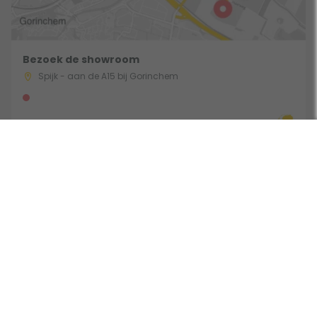
Bezoek de showroom
Spijk - aan de A15 bij Gorinchem
Route & Openingstijden
Volg ons:
Beoordeeld door klanten met een 9,0 uit 30771 beoordelingen •
Onderdeel van Toppy B.V. • Alle prijzen zijn inclusief BTW •