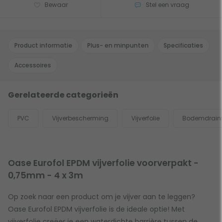
Bewaar
Stel een vraag
Product informatie
Plus- en minpunten
Specificaties
Accessoires
Gerelateerde categorieën
PVC
Vijverbescherming
Vijverfolie
Bodemdrain
Oase Eurofol EPDM vijverfolie voorverpakt -
0,75mm - 4 x 3m
Op zoek naar een product om je vijver aan te leggen?
Oase Eurofol EPDM vijverfolie is de ideale optie! Met
vijverfolie creëer je een waterdichte barrière tussen de