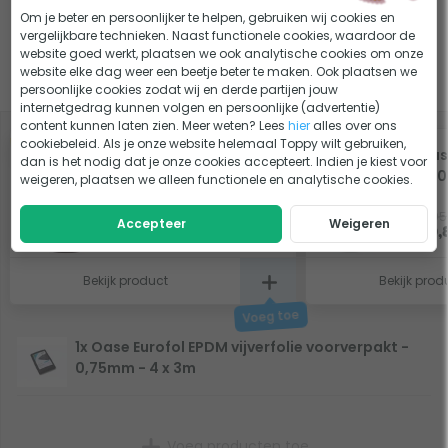
Welke vijverfolie is het beste voor jouw vijver?
KEUZEHULP
Om je beter en persoonlijker te helpen, gebruiken wij cookies en
Een vijver aanleggen in je tuin
ADVIES
vergelijkbare technieken. Naast functionele cookies, waardoor de
website goed werkt, plaatsen we ook analytische cookies om onze
website elke dag weer een beetje beter te maken. Ook plaatsen we
Slim combineren
persoonlijke cookies zodat wij en derde partijen jouw
internetgedrag kunnen volgen en persoonlijke (advertentie)
content kunnen laten zien. Meer weten? Lees
hier
alles over ons
cookiebeleid. Als je onze website helemaal Toppy wilt gebruiken,
-5%
-5%
Microbe-lift Clean &
Oase
dan is het nodig dat je onze cookies accepteert. Indien je kiest voor
Clear 1L
500
weigeren, plaatsen we alleen functionele en analytische cookies.
24,95
21,95
Accepteer
Weigeren
Op voorraad
23,70
20,
Bekijk product
Bekijk prod
1x Oase Eurofol EPDM vijverfolie voorverpakt -
0,75mm - 4 x 3m
Voeg producten toe