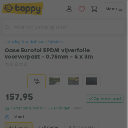
Menu
Aanleg & onderhoud
Vijverfolie
Oase Eurofol EPDM vijverfolie
voorverpakt - 0,75mm - 4 x 3m
157,95
Op voorraad
Verzending binnen 1-2 werkdagen
uitleg
Maat
8 x 6 meter
2 x 1,5 meter
4 x 3 meter