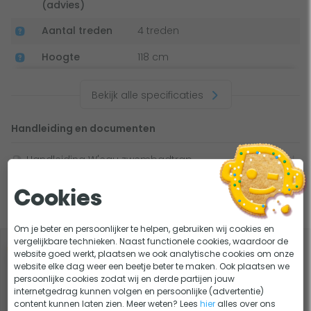
(advies)
Aantal treden
4 treden
Hoogte
118 cm
Materiaal
RVS 304
Bekijk alle specificaties
Handleiding en documenten
Handleiding W'eau zwembadtrap
Cookies
Slim combineren
Om je beter en persoonlijker te helpen, gebruiken wij cookies en
vergelijkbare technieken. Naast functionele cookies, waardoor de
website goed werkt, plaatsen we ook analytische cookies om onze
-5%
JEE-O Protect Cleaner &
website elke dag weer een beetje beter te maken. Ook plaatsen we
Protector
persoonlijke cookies zodat wij en derde partijen jouw
internetgedrag kunnen volgen en persoonlijke (advertentie)
42,-
content kunnen laten zien. Meer weten? Lees
hier
alles over ons