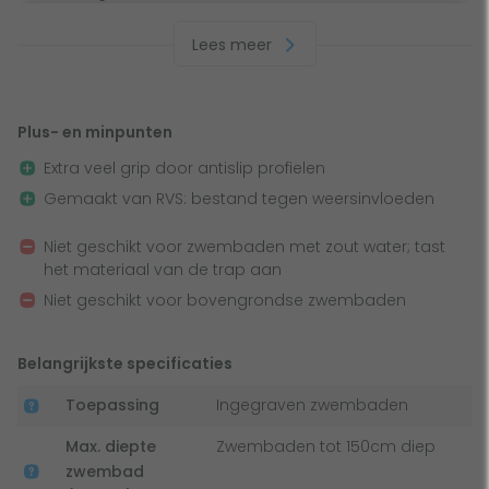
beschermdoppen die de liner van je zwembad
Lees meer
beschermen. Maak je dus geen zorgen dat je zwembad
beschadigd raakt. De antislip profielen op de treden zorgen
ook nog voor een extra stukje veiligheid. Door het RVS
materiaal is de trap bestand tegen verschillende
Plus- en minpunten
weersinvloeden en gaat hij lekker lang mee. Ideaal!
Extra veel grip door antislip profielen
Let op:
deze zwembadtrap is niet geschikt voor
Gemaakt van RVS: bestand tegen weersinvloeden
zwembaden met zout water. Zout water kan het materiaal
Niet geschikt voor zwembaden met zout water; tast
aantasten en zorgen voor scheuren in de zwembadtrap.
het materiaal van de trap aan
Heb je een zwembad met zout water? Ga dan voor een
Niet geschikt voor bovengrondse zwembaden
zwembadtrap gemaakt van RVS 316.
Belangrijkste specificaties
Toepassing
Ingegraven zwembaden
Max. diepte
Zwembaden tot 150cm diep
zwembad