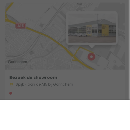
Bezoek de showroom
Spijk - aan de A15 bij Gorinchem
Route & Openingstijden