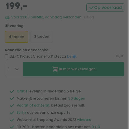
199,-
Op voorraad
Voor 22:00 besteld, vandaag verzonden
uitleg
Uitvoering
3 treden
4 treden
Aanbevolen accessoire:
39,90
JEE-O Protect Cleaner & Protector
bekijk
In mijn winkelwagen
Gratis
levering in Nederland & België
Makkelijk retourneren binnen
90 dagen
Vooraf of achteraf
, betaal zoals je wilt
Eerlijk
advies van onze experts
Webwinkel Shopping Awards 2023
winaars
30.700+ klanten beoordelen ons met een
9 /10