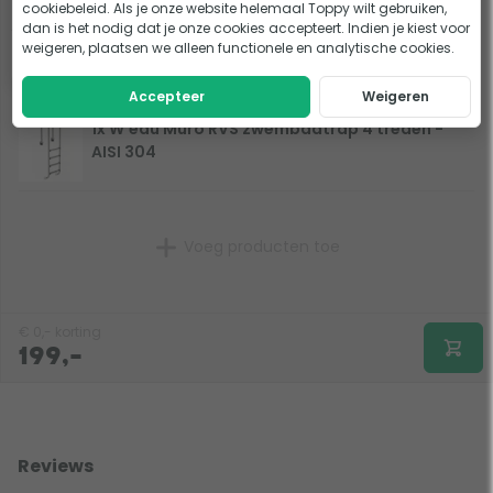
Op voorraad
39,90
cookiebeleid. Als je onze website helemaal Toppy wilt gebruiken,
dan is het nodig dat je onze cookies accepteert. Indien je kiest voor
weigeren, plaatsen we alleen functionele en analytische cookies.
Bekijk product
Accepteer
Weigeren
1x W'eau Muro RVS zwembadtrap 4 treden -
AISI 304
Voeg producten toe
€
0,-
korting
199,-
Reviews