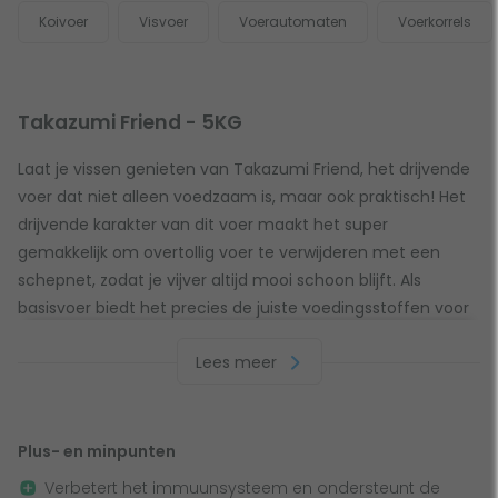
Koivoer
Visvoer
Voerautomaten
Voerkorrels
Takazumi Friend - 5KG
Laat je vissen genieten van Takazumi Friend, het drijvende
voer dat niet alleen voedzaam is, maar ook praktisch! Het
drijvende karakter van dit voer maakt het super
gemakkelijk om overtollig voer te verwijderen met een
schepnet, zodat je vijver altijd mooi schoon blijft. Als
basisvoer biedt het precies de juiste voedingsstoffen voor
je vissen, en daarnaast ondersteunt het ook hun groei,
Lees meer
kleur en weerstand, zodat ze er op hun best uitzien. Perfect
voor de herfst, lente en zomer, wanneer het water
minimaal 12 graden is, zorgt dit voer voor gezonde en
gelukkige vissen het hele seizoen door. Een ideale keuze
Plus- en minpunten
voor een sterke en kleurrijke vijver!
Verbetert het immuunsysteem en ondersteunt de