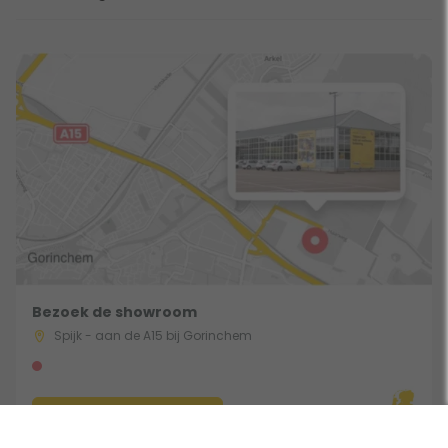
Bezoek de showroom
Spijk - aan de A15 bij Gorinchem
Route & Openingstijden