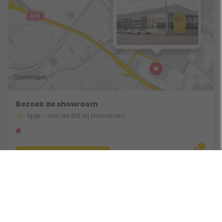
Bezoek de showroom
Spijk - aan de A15 bij Gorinchem
Route & Openingstijden