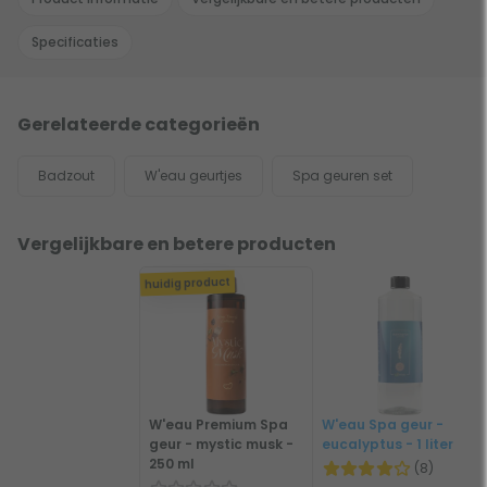
Specificaties
Gerelateerde categorieën
Badzout
W'eau geurtjes
Spa geuren set
Vergelijkbare en betere producten
huidig product
W'eau Premium Spa
W'eau Spa geur -
geur - mystic musk -
eucalyptus - 1 liter
250 ml
(8)