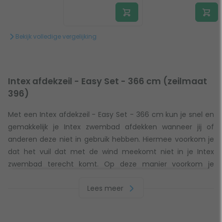
Bekijk volledige vergelijking
Intex afdekzeil - Easy Set - 366 cm (zeilmaat
396)
Met een Intex afdekzeil - Easy Set - 366 cm kun je snel en
gemakkelijk je Intex zwembad afdekken wanneer jij of
anderen deze niet in gebruik hebben. Hiermee voorkom je
dat het vuil dat met de wind meekomt niet in je Intex
zwembad terecht komt. Op deze manier voorkom je
onnodig vuil in je Intex zwembad. Daarnaast zorgt de Intex
Lees meer
afdekzeil - Easy Set - 366 cm er voor dat de
watertemperatuur minder snel daalt. Dit is voornamelijk
belangrijk en efficiënt wanneer je bijvoorbeeld gebruikt