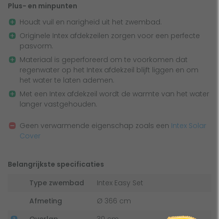
maakt van een
Intex Solar Mat
of een warmtepomp om
Plus- en minpunten
het water in je Intex zwembad te verwarmen. Zorg er
Houdt vuil en narigheid uit het zwembad.
daarom altijd voor dat je jouw Intex zwembad zo snel
Originele Intex afdekzeilen zorgen voor een perfecte
mogelijk afdekt met de Intex afdekzeil - Easy Set - 366 cm.
pasvorm.
Materiaal is geperforeerd om te voorkomen dat
regenwater op het Intex afdekzeil blijft liggen en om
het water te laten ademen.
Met een Intex afdekzeil wordt de warmte van het water
langer vastgehouden.
Geen verwarmende eigenschap zoals een
Intex Solar
Cover
Belangrijkste specificaties
Type zwembad
Intex Easy Set
Afmeting
Ø 366 cm
Overlap
30 cm