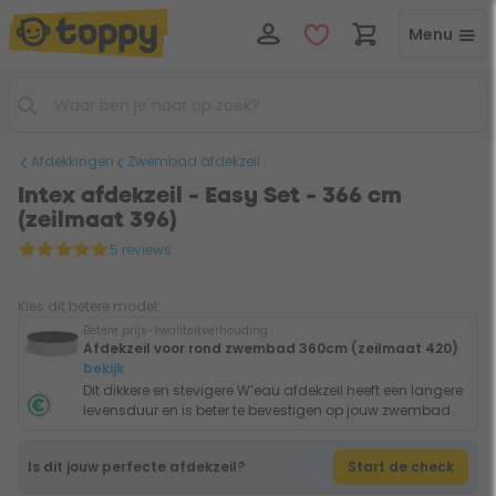
Menu
Afdekkingen
Zwembad afdekzeil
Intex afdekzeil - Easy Set - 366 cm
(zeilmaat 396)
5 reviews
Kies dit betere model:
Betere prijs-kwaliteitverhouding
Afdekzeil voor rond zwembad 360cm (zeilmaat 420)
bekijk
Dit dikkere en stevigere W’eau afdekzeil heeft een langere
levensduur en is beter te bevestigen op jouw zwembad.
Is dit jouw perfecte afdekzeil?
Start de check