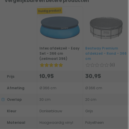
Vergelijkbare en betere producten
huidig product
Intex afdekzeil - Easy
Bestway Premium
Set - 366 cm
afdekzeil - Rond - 366
(zeilmaat 396)
cm
(0)
10,95
30,95
Prijs
Afmeting
Ø 366 cm
Ø 366 cm
Overlap
30 cm
20 cm
Kleur
Donkerblauw
Grijs
Materiaal
Hoogwaardig vinyl
Polyetheen