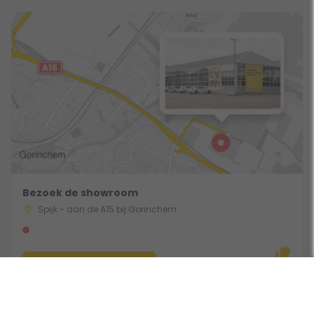
Bezoek de showroom
Spijk - aan de A15 bij Gorinchem
Route & Openingstijden