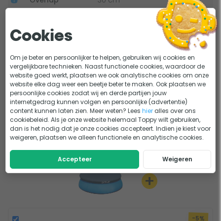
Vorm
Rond
Cookies
Materiaal
Hoogwaardig vinyl
Om je beter en persoonlijker te helpen, gebruiken wij cookies en
vergelijkbare technieken. Naast functionele cookies, waardoor de
Bekijk alle specificaties
website goed werkt, plaatsen we ook analytische cookies om onze
website elke dag weer een beetje beter te maken. Ook plaatsen we
Lastig kiezen?
persoonlijke cookies zodat wij en derde partijen jouw
internetgedrag kunnen volgen en persoonlijke (advertentie)
Afdekzeil & Solar Cover. De perfecte combi voor je
ADVIES
content kunnen laten zien. Meer weten? Lees
hier
alles over ons
cookiebeleid. Als je onze website helemaal Toppy wilt gebruiken,
opzetzwembad!
dan is het nodig dat je onze cookies accepteert. Indien je kiest voor
weigeren, plaatsen we alleen functionele en analytische cookies.
Aanbevolen set
Accepteer
Weigeren
+
-5%