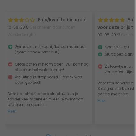
Prijs/kwaliteit in orde!!
Pri
voor deze prijs t
10-08-2018
Geschreven door Jürgen
Vandenberghe
09-08-2022
Geschre
Gemaakt met zacht, flexibel materiaal
Kwaliteit - dik
(goed handelbaar dus).
Sluit goed aan,
Grote gaten in het midden. Vuil kan nog
Zit touwtje in om
steeds in het water komen!
zou net wat fijner 
Afsluiting is strop koord. Elastiek was
beter geweest!
Voor zeer scherpe pri
Stevig en sterk plast
Door de lichte, flexibele structuur kun je
gehad maar dit ...
zonder veel moeite en alleen je zwembad
Meer
afdekken en openm...
Meer