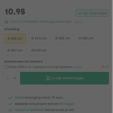
10,95
Op voorraad
Voor 22:00 besteld, vandaag verzonden
uitleg
Afmeting
Ø 244 cm
Ø 305 cm
Ø 396 cm
Ø 366 cm
Ø 457 cm
Ø 549 cm
Aanbevolen accessoire:
18,95
W'eau DPD 3-in-1 testset inclusief tabletten
bekijk
In mijn winkelwagen
Gratis
bezorging vanaf 75 euro
Makkelijk retourneren binnen
90 dagen
Vooraf of achteraf
, betaal zoals je wilt