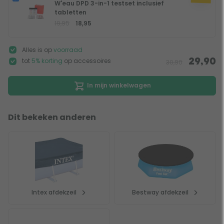
W'eau DPD 3-in-1 testset inclusief
tabletten
19,95
18,95
Alles is op
voorraad
tot
5% korting
op accessoires
29,90
30,90
In mijn winkelwagen
Dit bekeken anderen
Intex afdekzeil
Bestway afdekzeil