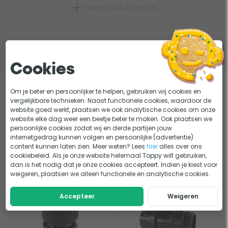
Voeg producten toe
€
0,-
korting
6,95
Cookies
Om je beter en persoonlijker te helpen, gebruiken wij cookies en
Dit bekeken anderen
vergelijkbare technieken. Naast functionele cookies, waardoor de
website goed werkt, plaatsen we ook analytische cookies om onze
website elke dag weer een beetje beter te maken. Ook plaatsen we
persoonlijke cookies zodat wij en derde partijen jouw
internetgedrag kunnen volgen en persoonlijke (advertentie)
content kunnen laten zien. Meer weten? Lees
hier
alles over ons
cookiebeleid. Als je onze website helemaal Toppy wilt gebruiken,
dan is het nodig dat je onze cookies accepteert. Indien je kiest voor
PVC
T-stuk
weigeren, plaatsen we alleen functionele en analytische cookies.
Accepteer
Weigeren