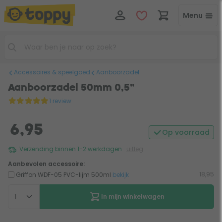
Menu
Accessoires & speelgoed
Aanboorzadel
Aanboorzadel 50mm 0,5"
1 review
6,95
Op voorraad
Verzending binnen 1-2 werkdagen
uitleg
Aanbevolen accessoire:
18,95
Griffon WDF-05 PVC-lijm 500ml
bekijk
In mijn winkelwagen