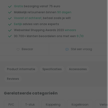
Gratis
bezorging vanaf 75 euro
Makkelijk retourneren binnen
90 dagen
Vooraf of achteraf
, betaal zoals je wilt
Eerlijk
advies van onze experts
Webwinkel Shopping Awards 2023
winaars
30.700+ klanten beoordelen ons met een
9 /10
Bewaar
Stel een vraag
Product informatie
Specificaties
Accessoires
Reviews
Gerelateerde categorieën
PVC
T-stuk
Koppeling
Kogelkraan
Verlo