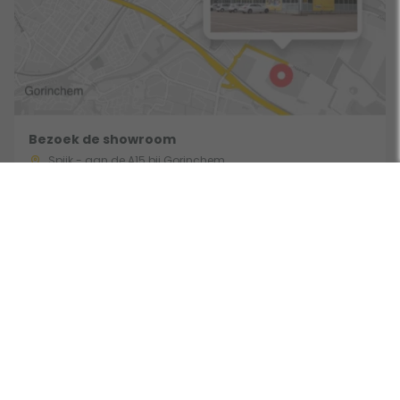
Bezoek de showroom
Spijk - aan de A15 bij Gorinchem
Route & Openingstijden
Volg ons: