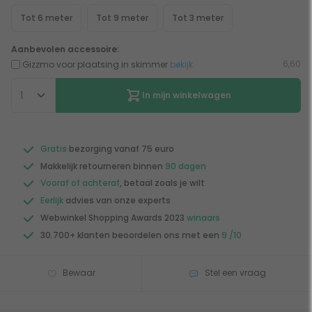
Tot 6 meter
Tot 9 meter
Tot 3 meter
Aanbevolen accessoire:
6,60
Gizzmo voor plaatsing in skimmer
bekijk
In mijn winkelwagen
Gratis
bezorging vanaf 75 euro
Makkelijk retourneren binnen
90 dagen
Vooraf of achteraf
, betaal zoals je wilt
Eerlijk
advies van onze experts
Webwinkel Shopping Awards 2023
winaars
30.700+ klanten beoordelen ons met een
9 /10
Bewaar
Stel een vraag