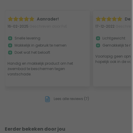
Aanrader!
Deg
16-02-2025
Geschreven door FvE
17-12-2022
Geschreve
Snelle levering
Lichtgewicht
Makkelijk in gebruik te nemen
Gemakkelijk te 
Doet wat het belooft
Voorlopig geen opme
hopelijk ook in de vo
Handig en makkelijk product om het
zwembad te beschermen tegen
vorstschade.
Lees alle reviews (7)
Eerder bekeken door jou