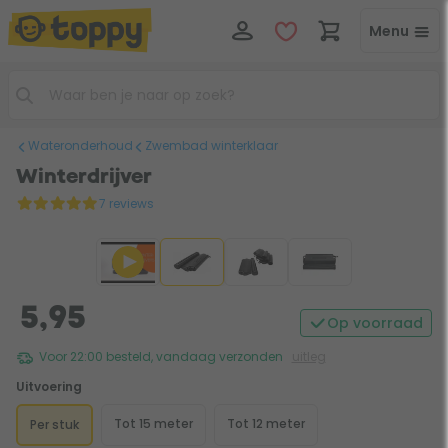
Menu
Wateronderhoud
Zwembad winterklaar
Winterdrijver
7 reviews
5,95
Op voorraad
Voor 22:00 besteld, vandaag verzonden
uitleg
Uitvoering
Tot 15 meter
Tot 12 meter
Per stuk