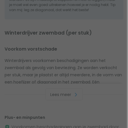
je moet wel even goed uitrekenen hoeveel je er nodig hebt. Tip
van mij: leg ze diagonaal, dat werkt het beste!
Winterdrijver zwembad (per stuk)
Voorkom vorstschade
Winterdrijvers voorkomen beschadigingen aan het
zwembad als gevolg van bevriezing. Ze worden verkocht
per stuk, maar je plaatst er altijd meerdere, in de vorm van
een hoefijzer of diagonaal in het zwembad. Eén
winterdrijver heeft een lengte van 50 cm. Je hebt dus altijd
Lees meer
meerdere winterdrijvers nodig; hoeveel is afhankelijk van de
afmetingen van je zwembad. Neem de lengte of het
diagonaal van je bad in cm, en je weet hoeveel cm aan
Plus- en minpunten
winterdrijvers je nodig hebt als je de richtlijnen hieronder
volgt.
Voorkomen beschadegingen aan je zwembad door