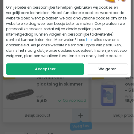
Bekijk voordelige winterdrijver sets >
Om je beter en persoonlijker te helpen, gebruiken wij cookies en
vergelijkbare technieken. Naast functionele cookies, waardoor de
Bekijk alle specificaties
Plaats de winterdrijver-ketting altijd diagonaal (schuin van
website goed werkt, plaatsen we ook analytische cookies om onze
website elke dag weer een beetje beter te maken. Ook plaatsen we
hoek tot hoek) of in de vorm van een hoefijzer in je
Lastig kiezen?
persoonlijke cookies zodat wij en derde partijen jouw
zwembad.
internetgedrag kunnen volgen en persoonlijke (advertentie)
Zwembad winterklaar maken, hoe doe je dat?
ADVIES
content kunnen laten zien. Meer weten? Lees
hier
alles over ons
cookiebeleid. Als je onze website helemaal Toppy wilt gebruiken,
dan is het nodig dat je onze cookies accepteert. Indien je kiest voor
Slim combineren
weigeren, plaatsen we alleen functionele en analytische cookies.
Accepteer
Weigeren
-5%
-5%
Gizzmo voor
W'e
plaatsing in skimmer
ove
- 5 l
6,95
19,95
Op voorraad
6,60
18,
Bekijk product
Bekijk prod