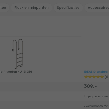
cten
Plus- en minpunten
Specificaties
Accessoire
 4 treden - AISI 316
IDEAL Standaar
(1)
309,-
Ingegraven zw
Zwembaden tot 1