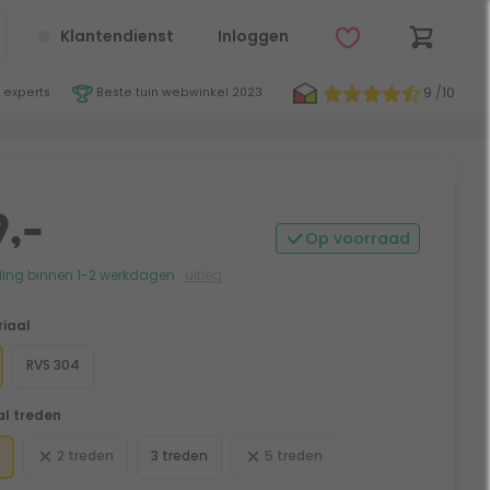
Klantendienst
Inloggen
9 /10
 experts
Beste tuin webwinkel 2023
,-
Op voorraad
ing binnen 1-2 werkdagen
uitleg
iaal
RVS 304
l treden
2 treden
3 treden
5 treden