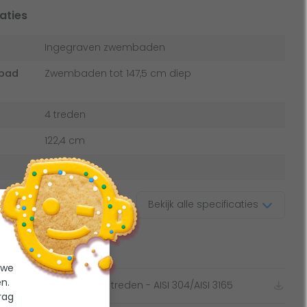
aties
Ingegraven zwembaden
mbad
Zwembaden tot 147,5 cm diep
4 treden
122,4 cm
RVS 316
Bekijk alle specificaties
menten
 we
n.
o RVS zwembadtrap 4 treden - AISI 304/AISI 3165
rag