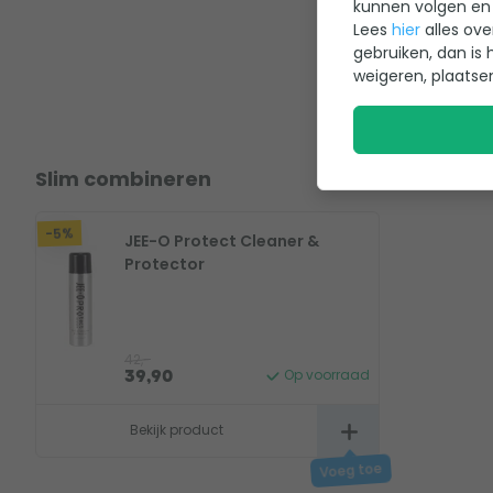
kunnen volgen en 
Lees
hier
alles ove
gebruiken, dan is 
weigeren, plaatse
Slim combineren
-5%
JEE-O Protect Cleaner &
Protector
42,-
Op voorraad
39,90
Bekijk product