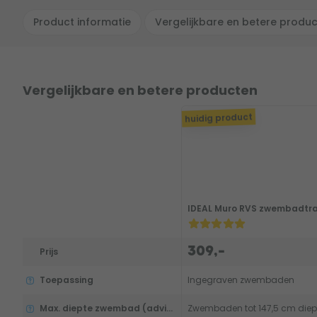
Product informatie
Vergelijkbare en betere produ
Vergelijkbare en betere producten
huidig product
IDEAL Muro RVS zwembadtrap
309,-
Prijs
Toepassing
Ingegraven zwembaden
Max. diepte zwembad (advies)
Zwembaden tot 147,5 cm diep