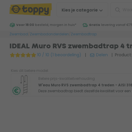
Kies je
categorie
Voor 18:00
besteld, morgen in huis
*
Gratis
levering vanaf €7
Zwembad
/
Zwembadonderdelen
/
Zwembadtrap
IDEAL Muro RVS zwembadtrap 4 tre
10 / 10 (1 beoordeling)
|
Delen
| Product:
Kies dit betere model:
Betere prijs-kwaliteitverhouding
W'eau Muro RVS zwembadtrap 4 treden - AISI 31
Deze zwembadtrap biedt dezelfde kwaliteit voor een v