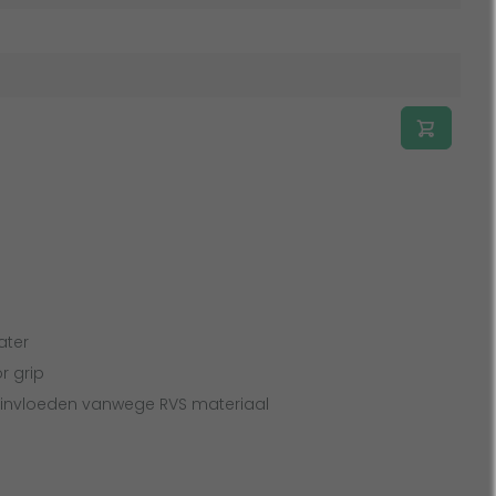
ater
or grip
invloeden vanwege RVS materiaal