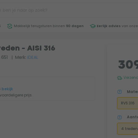
5
Makkelijk terugsturen binnen
90 dagen
Eerlijk advies
van onze
den - AISI 316
 651
| Merk:
IDEAL
309
Verzend
6
bekijk
Mater
oordeligere prijs.
RVS 316
Aanta
4 treden