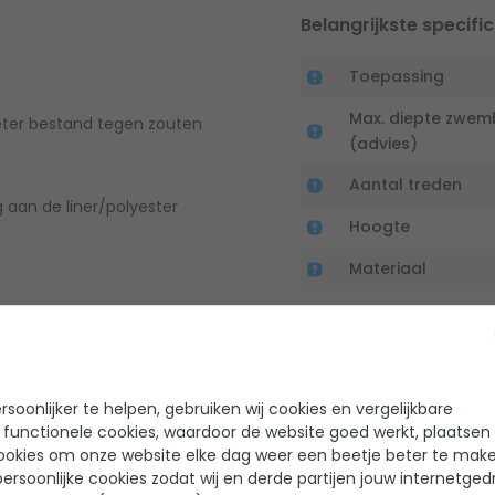
Belangrijkste specific
Toepassing
Max. diepte zwe
eter bestand tegen zouten
(advies)
Aantal treden
an de liner/polyester
Hoogte
Materiaal
Handleiding en docu
soonlijker te helpen, gebruiken wij cookies en vergelijkbare
 functionele cookies, waardoor de website goed werkt, plaatsen
ookies om onze website elke dag weer een beetje beter te make
Handleiding IDEAL Mur
ersoonlijke cookies zodat wij en derde partijen jouw internetged