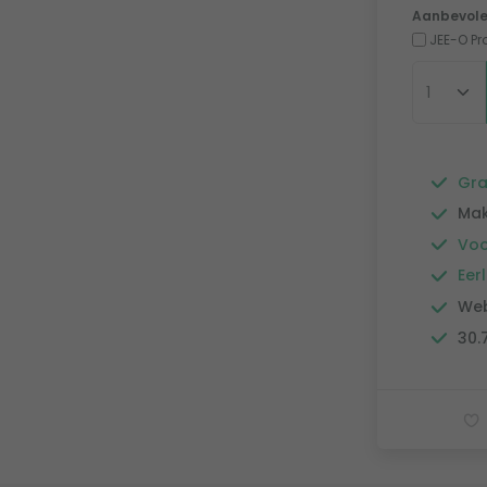
Aanbevole
JEE-O Pr
Gra
Mak
Voo
Eerl
Web
30.