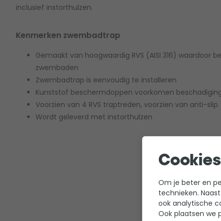
inclusief instorthulzen.
Kenmerken zwembadtrap
Gemaakt van hoogwaardig RVS (AISI 316) waardoor b
zwembaden
Zwembadtrap is eenvoudig te installeren
Kunststof beschermdoppen voorkomen beschadiging a
Voorzien van 4 RVS traptreden, voorzien van anti-slip
Wordt geleverd met instorthulzen
Cookies
Om je beter en per
technieken. Naast
ook analytische c
Ook plaatsen we p