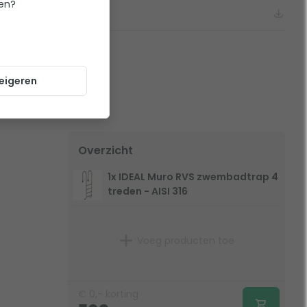
ten?
uro zwembadtrap serie
eigeren
Overzicht
1x IDEAL Muro RVS zwembadtrap 4
treden - AISI 316
Voeg producten toe
€
0,-
korting