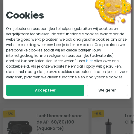
Handleiding en documenten
Voor een lange levensduur en het optimale resultaat is het
Cookies
Handleiding
belangrijk om de Aquaforte AP-60 op een juiste manier te
gebruiken. Onderstaand geven we je een aantal adviezen.
Om je beter en persoonlijker te helpen, gebruiken wij cookies en
Tips voor de installatie
Neem bij vragen of twijfel gerust contact op met een van
vergelijkbare technieken. Naast functionele cookies, waardoor de
website goed werkt, plaatsen we ook analytische cookies om onze
onze medewerkers. Wij helpen je graag aan de juiste
website elke dag weer een beetje beter te maken. Ook plaatsen we
luchtpomp.
persoonlijke cookies zodat wij en derde partijen jouw
Lastig kiezen?
internetgedrag kunnen volgen en persoonlijke (advertentie)
Plaats de Aquaforte AP-60 op een droge plek
content kunnen laten zien. Meer weten? Lees
hier
alles over ons
Ademruimte voor je vijver: Alles over luchtpompen
KEUZEHULP
cookiebeleid. Als je onze website helemaal Toppy wilt gebruiken,
Plaats de luchtpomp boven waterniveau of gebruik
Welke capaciteit luchtpomp heb ik nodig voor mijn
ADVIES
dan is het nodig dat je onze cookies accepteert. Indien je kiest voor
een terugslagklep
weigeren, plaatsen we alleen functionele en analytische cookies.
vijver?
Plaats de luchtpomp niet in de volle zon of in kleine
afgesloten ruimtes
Accepteer
Weigeren
Slim combineren
Voorkom knikken in de luchtslang
Voorkom te lange lengtes 4mm luchtslang
Plaats de luchtstenen niet te diep (advies: 30
-5%
-5%
Luchtkamer set voor
Luc
centimeter diepte)
de AP-60/80/100
Cili
Plaats voldoende luchtstenen: minimaal 15 stenen
(AquaForte)