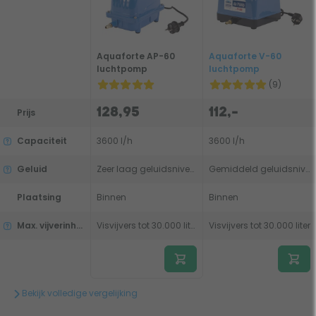
Aquaforte AP-60
Aquaforte V-60
luchtpomp
luchtpomp
(9)
128,95
112,-
Prijs
Capaciteit
3600 l/h
3600 l/h
Geluid
Zeer laag geluidsniveau
Gemiddeld geluidsniveau
Plaatsing
Binnen
Binnen
Max. vijverinhoud (visvijver)
Visvijvers tot 30.000 liter
Visvijvers tot 30.000 liter
Bekijk volledige vergelijking