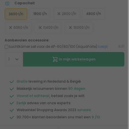
Capaciteit
1800 l/h
2800 l/h
4800 l/h
3600 l/h
6360 l/h
11400 l/h
15000 l/h
Aanbevolen accessoire:
9,31
Luchtkamer set voor de AP-60/80/100 (AquaForte)
bekijk
In mijn winkelwagen
Gratis
levering in Nederland & België
Makkelijk retourneren binnen
90 dagen
Vooraf of achteraf
, betaal zoals je wilt
Eerlijk
advies van onze experts
Webwinkel Shopping Awards 2023
winaars
30.700+ klanten beoordelen ons met een
9 /10