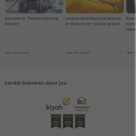
Keuzehulp: Zwembadpomp
Inhoud zwembad berekenen
Ener
kiezen?
in liters en m³: zo doe je dat!
bere
reke
Lees het advies
Lees het advies
Lees 
Eerder bekeken door jou