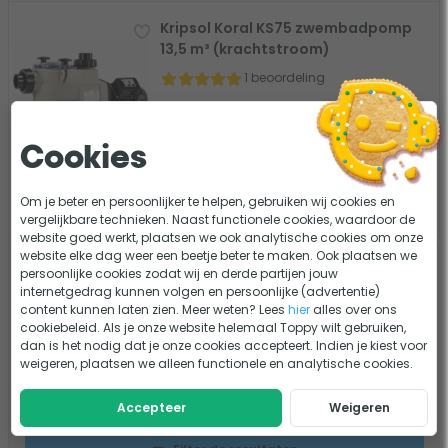
Kripsol Koral KS75 zwembadpomp
13,5 m³ (krachtstroom)
1 beoordeling
Standaard - vaste snelheid
Gebruiksadvies: alle weerstand
Max. inhoud zwembad: 64 m³
Cookies
409,-
Vergelijk
Om je beter en persoonlijker te helpen, gebruiken wij cookies en
Op voorraad
vergelijkbare technieken. Naast functionele cookies, waardoor de
website goed werkt, plaatsen we ook analytische cookies om onze
website elke dag weer een beetje beter te maken. Ook plaatsen we
persoonlijke cookies zodat wij en derde partijen jouw
Voor 18:00
besteld, morgen in huis
*
internetgedrag kunnen volgen en persoonlijke (advertentie)
Gratis levering vanaf €75
content kunnen laten zien. Meer weten? Lees
hier
alles over ons
Eerlijk aabeveling van onze experts
cookiebeleid. Als je onze website helemaal Toppy wilt gebruiken,
dan is het nodig dat je onze cookies accepteert. Indien je kiest voor
90 dagen bedenktijd
weigeren, plaatsen we alleen functionele en analytische cookies.
Accepteer
Weigeren