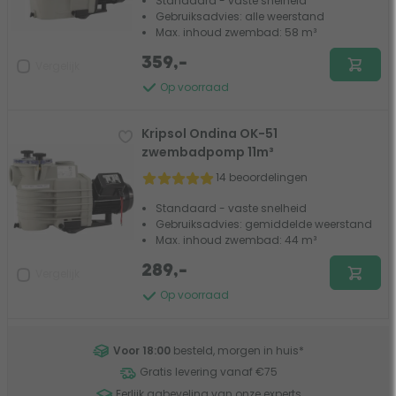
Standaard - vaste snelheid
Gebruiksadvies: alle weerstand
Max. inhoud zwembad: 58 m³
359,-
Vergelijk
Op voorraad
Kripsol Ondina OK-51
zwembadpomp 11m³
14 beoordelingen
Standaard - vaste snelheid
Gebruiksadvies: gemiddelde weerstand
Max. inhoud zwembad: 44 m³
289,-
Vergelijk
Op voorraad
Voor 18:00
besteld, morgen in huis
*
Gratis levering vanaf €75
Eerlijk aabeveling van onze experts