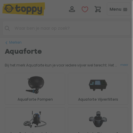
Menu
Merken
Aquaforte
Bij het merk Aquaforte kun je voor iedere vijver wel terecht. Het Nederlandse Aquaforte heeft alles in het assortiment voor aanleg en onderhoud van de vijver. De hoogwaardige producten komen van pas voor een kleine hobbyvijver, maar ook voor de professionele koivijver en alles wat daar tussenin zit. Betrouwbaarheid en innovativiteit staan bij Aquaforte hoog in het vaandel, dat zie je dan ook terug in de vijverpompen, vijverfilters, vijverskimmers, luchtpompen en UV-C filters in het Aquaforte assortiment.
meer
AquaForte Pompen
Aquaforte Vijverfilters