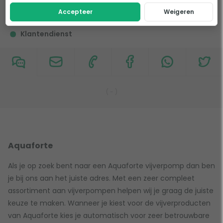
Accepteer
Weigeren
Klantendienst
(
-
)
Aquaforte
Als je op zoek bent naar een Aquaforte vijverpomp dan ben
je bij ons aan het juiste adres. Met een zeer compleet
assortiment aan vijverpompen helpen wij je graag de juiste
keuze te maken. Wanneer je kiest voor de vijverproducten
van Aquaforte kies je automatisch voor zeer betrouwbare