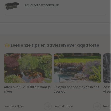
AquaForte watervallen
Lees onze tips en adviezen over aquaforte
Alles over UV-C filters voor je
Je vijver schoonmaken in het
Zo in
vijver
voorjaar
vijv
Lees het advies
Lees het advies
Lees 