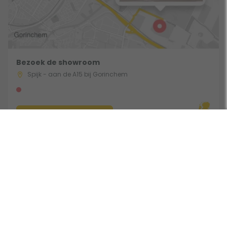
Bezoek de showroom
Spijk - aan de A15 bij Gorinchem
Route & Openingstijden
Volg ons: