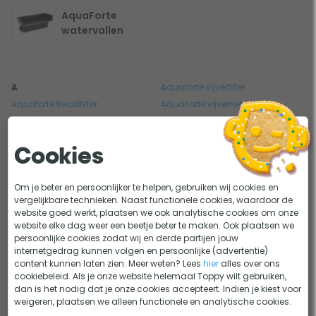
AquaForte
watervallen
A
Aquaforte vijverfilter
Aquaforte Beadfilter
AquaForte vijvernet
Aquaforte luchtpompen
Aquaforte Vijverpompen
Aquaforte Meerkamerfilters
AquaForte vijverstofzuiger
Cookies
AquaForte pomp
Aquaforte Vijververlichting
AquaForte reigerverjager
Aquaforte Vliesfilters
Om je beter en persoonlijker te helpen, gebruiken wij cookies en
Aquaforte Skimmers &
AquaForte voerautomaat
vergelijkbare technieken. Naast functionele cookies, waardoor de
Bodemdrains
Aquaforte Voorfilters
website goed werkt, plaatsen we ook analytische cookies om onze
AquaForte UV lamp
Aquaforte Waterbehandeling
website elke dag weer een beetje beter te maken. Ook plaatsen we
AquaForte UV vervanglamp
persoonlijke cookies zodat wij en derde partijen jouw
AquaForte waterval
internetgedrag kunnen volgen en persoonlijke (advertentie)
Aquaforte UV-C filter
content kunnen laten zien. Meer weten? Lees
hier
alles over ons
cookiebeleid. Als je onze website helemaal Toppy wilt gebruiken,
dan is het nodig dat je onze cookies accepteert. Indien je kiest voor
Eerder bekeken door jou
weigeren, plaatsen we alleen functionele en analytische cookies.