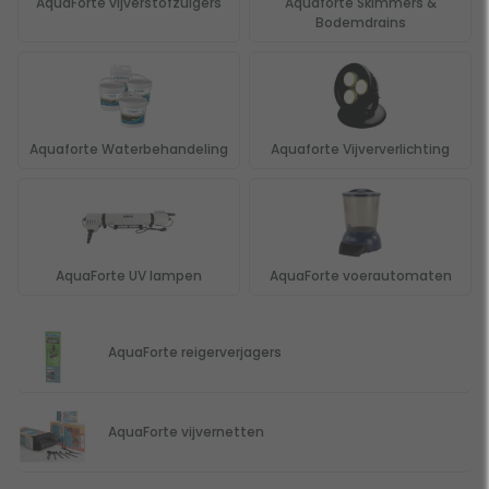
AquaForte vijverstofzuigers
Aquaforte Skimmers &
Bodemdrains
Aquaforte Waterbehandeling
Aquaforte Vijververlichting
AquaForte UV lampen
AquaForte voerautomaten
AquaForte reigerverjagers
AquaForte vijvernetten