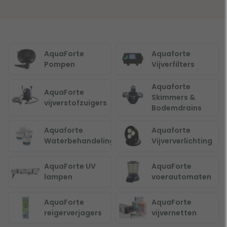
AquaForte
Aquaforte
Pompen
Vijverfilters
Aquaforte
AquaForte
Skimmers &
vijverstofzuigers
Bodemdrains
Aquaforte
Aquaforte
Waterbehandeling
Vijververlichting
AquaForte UV
AquaForte
lampen
voerautomaten
AquaForte
AquaForte
reigerverjagers
vijvernetten