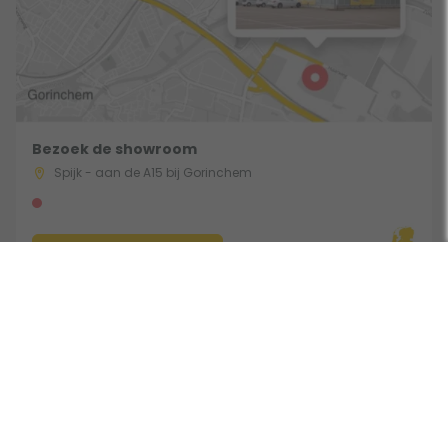
Bezoek de showroom
Spijk - aan de A15 bij Gorinchem
Route & Openingstijden
Gebruik een filter
Volg ons: