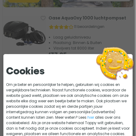
Oase AquaOxy 1000 luchtpompset
11 beoordelingen
Laag geluidsniveau
Plaatsing: Binnen & Buiten
Visvijvers tot 8000 liter
137,95
Vergelijk
Tijdelijk uit voorraad
Cookies
Om je beter en persoonlijker te helpen, gebruiken wij cookies en
vergelijkbare technieken. Naast functionele cookies, waardoor de
website goed werkt, plaatsen we ook analytische cookies om onze
website elke dag weer een beetje beter te maken. Ook plaatsen we
persoonlijke cookies zodat wij en derde partijen jouw
internetgedrag kunnen volgen en persoonlijke (advertentie)
Oase Beluchting & IJsvrijhouders
content kunnen laten zien. Meer weten? Lees
hier
alles over ons
cookiebeleid. Als je onze website helemaal Toppy wilt gebruiken,
dan is het nodig dat je onze cookies accepteert. Indien je kiest voor
weigeren, plaatsen we alleen functionele en analytische cookies.