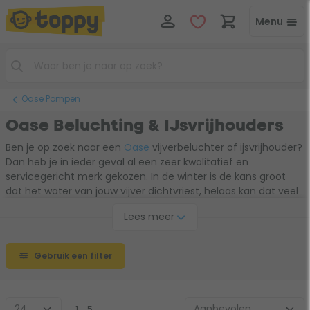
Menu
Oase Pompen
Oase Beluchting & IJsvrijhouders
Ben je op zoek naar een
Oase
vijverbeluchter of ijsvrijhouder?
Dan heb je in ieder geval al een zeer kwalitatief en
servicegericht merk gekozen. In de winter is de kans groot
dat het water van jouw vijver dichtvriest, helaas kan dat veel
schade aanrichten. Een Oase-ijsvrijhouder zorgt ervoor dat er
Lees meer
altijd één plek van jouw vijver ijsvrij blijft. Daardoor kunnen de
rottingsgassen ontsnappen en blijft jouw vijver perfect intact.
Tijdens de warme zomermaanden, waarin het
Gebruik een filter
zuurstofgehalte in het vijverwater daalt, is een Oase
vijverbeluchter de redder in nood. Maar welk Oase product
heb jij nu precies nodig? Maak gebruik van de filters in de
keuzehulp om tot een geschikt model te komen. Klik op het
1 - 5