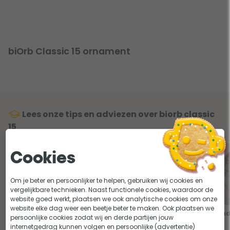
biOrb Classic 15 ornament
Lees onze tips en adviezen over biorb classic
15
Cookies
Om je beter en persoonlijker te helpen, gebruiken wij cookies en
vergelijkbare technieken. Naast functionele cookies, waardoor de
website goed werkt, plaatsen we ook analytische cookies om onze
website elke dag weer een beetje beter te maken. Ook plaatsen we
De decoratie van een biOrb,
5 stijlen om je biOrb mee te
Zond
persoonlijke cookies zodat wij en derde partijen jouw
wat past er bij jou?
decoreren
internetgedrag kunnen volgen en persoonlijke (advertentie)