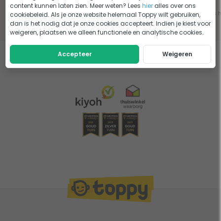
content kunnen laten zien. Meer weten? Lees
hier
alles over ons
Lees het advies
Lees het advies
Lees 
cookiebeleid. Als je onze website helemaal Toppy wilt gebruiken,
dan is het nodig dat je onze cookies accepteert. Indien je kiest voor
weigeren, plaatsen we alleen functionele en analytische cookies.
Accepteer
Weigeren
Eerder bekeken door jou