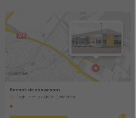
Bezoek de showroom
Spijk - aan de A15 bij Gorinchem
Route & Openingstijden
Gebruik een filter