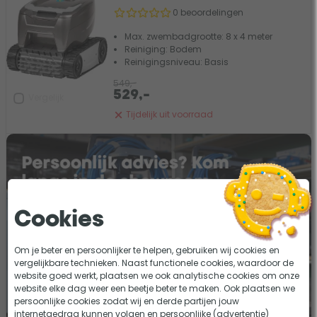
0 beoordelingen
Max. zwembadgrootte: 8 x 4 meter
Reiniging: Bodem
Reinigingsniveau: Basis
549,-
529,-
Vergelijk
Tijdelijk uit voorraad
Cookies
Om je beter en persoonlijker te helpen, gebruiken wij cookies en
vergelijkbare technieken. Naast functionele cookies, waardoor de
website goed werkt, plaatsen we ook analytische cookies om onze
website elke dag weer een beetje beter te maken. Ook plaatsen we
persoonlijke cookies zodat wij en derde partijen jouw
internetgedrag kunnen volgen en persoonlijke (advertentie)