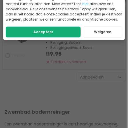
content kunnen laten zien. Meer weten? Lees
hier
alles over ons
cookiebeleid. Als je onze website helemaal Toppy wilt gebruiken,
Bestway Aquatronix G100
dan is het nodig dat je onze cookies accepteert. Indien je kiest voor
zwembadrobot met accu
weigeren, plaatsen we alleen functionele en analytische cookies.
2 beoordelingen
Accepteer
Weigeren
Max. zwembadgrootte: 5 x 4 meter
Reiniging: Bodem
Reinigingsniveau: Basis
119,95
Vergelijk
Tijdelijk uit voorraad
Zwembad bodemreiniger
Een zwembad bodemreiniger is een handige toevoeging,