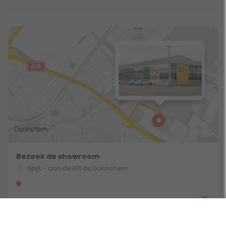
Bezoek de showroom
Spijk - aan de A15 bij Gorinchem
Route & Openingstijden
Gebruik een filter