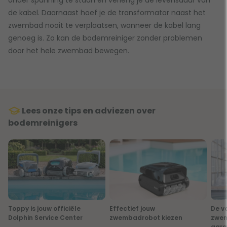
de kabel. Daarnaast hoef je de transformator naast het
zwembad nooit te verplaatsen, wanneer de kabel lang
genoeg is. Zo kan de bodemreiniger zonder problemen
door het hele zwembad bewegen.
Lees onze tips en adviezen over
bodemreinigers
Toppy is jouw officiële
Effectief jouw
De v
Dolphin Service Center
zwembadrobot kiezen
zwe
gara