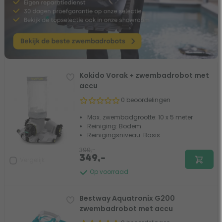
Kokido Vorak + zwembadrobot met
accu
0 beoordelingen
Max. zwembadgrootte: 10 x 5 meter
Reiniging: Bodem
Reinigingsniveau: Basis
399,-
349,-
Vergelijk
Op voorraad
Bestway Aquatronix G200
zwembadrobot met accu