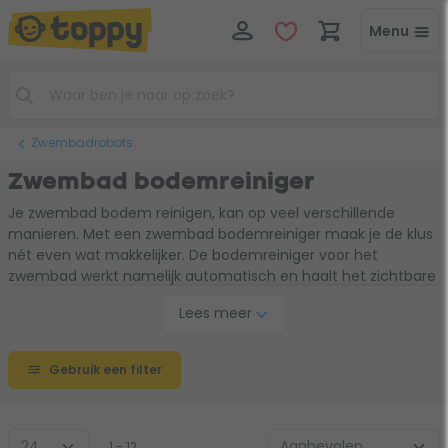
Menu
Zwembadrobots
Zwembad bodemreiniger
Je zwembad bodem reinigen, kan op veel verschillende
manieren. Met een zwembad bodemreiniger maak je de klus
nét even wat makkelijker. De bodemreiniger voor het
zwembad werkt namelijk automatisch en haalt het zichtbare
vuil effectief uit het water. Dit doet de zwembad
Lees meer
bodemreiniger door middel van zuigkracht in combinatie
met schrobborstels. Zo geniet je binnen no-time weer van
een verzorgd zwembad, zonder er zelf veel tijd aan kwijt te
Gebruik een filter
zijn.
1 - 12