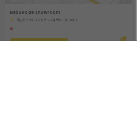
Bezoek de showroom
Spijk - aan de A15 bij Gorinchem
Route & Openingstijden
Gebruik een filter
Volg ons:
Beoordeeld door klanten met een 9,0 uit 30744 beoordelingen •
Onderdeel van Toppy B.V. • Alle prijzen zijn inclusief BTW •
Copyright 2006 - 2026
Cookies
•
Algemene voorwaarden
•
Privacy