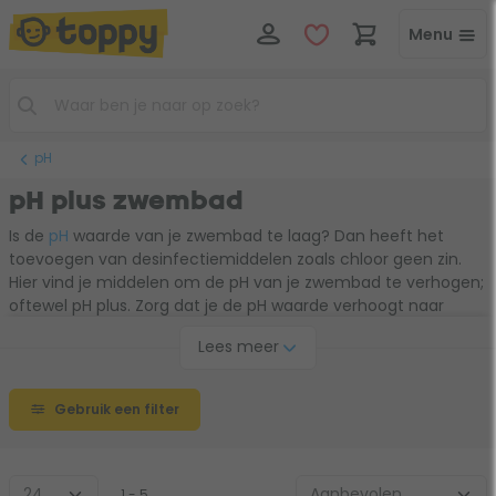
Menu
pH
pH plus zwembad
Is de
pH
waarde van je zwembad te laag? Dan heeft het
toevoegen van desinfectiemiddelen zoals chloor geen zin.
Hier vind je middelen om de pH van je zwembad te verhogen;
oftewel pH plus. Zorg dat je de pH waarde verhoogt naar
tussen de 7,0 en 7,6. 7,4 is perfect. Als je dit bereikt hebt,
Lees meer
heeft het weer effect om desinfectiemiddelen zoals chloor
toe te voegen. Kies hieronder je favoriete merk. Er zijn ook
voordeelverpakkingen verkrijgbaar.
Gebruik een filter
1 - 5