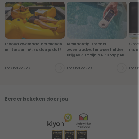
Inhoud zwembad berekenen
Melkachtig, troebel
Groe
in liters en m³: zo doe je dat!
zwembadwater weer helder
maak
krijgen? Dit zijn de 7 stappen!
Lees het advies
Lees het advies
Lees 
Eerder bekeken door jou