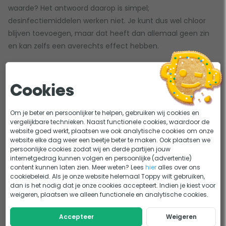
waarde? Het antwoord daarop is simpel;
desinfectiemiddelen werken niet. Je kunt dus wel chloor
blijven toevoegen, maar dat heeft dan allemaal geen zin
en kan zelfs een averechts effect hebben.
Hoe zit het precies?
Wanneer je desinfectiemiddelen, zoals
chloor
, toe blijft
Cookies
voegen terwijl de ph waarde van je zwembad te laag is,
wordt het chloorgehalte in je zwembadwater veel te hoog.
Om je beter en persoonlijker te helpen, gebruiken wij cookies en
vergelijkbare technieken. Naast functionele cookies, waardoor de
Je krijgt dan te maken met 'gebonden chloor'. Dit chloor is
website goed werkt, plaatsen we ook analytische cookies om onze
als het ware 'dood' en doet niks meer. De werking is er
website elke dag weer een beetje beter te maken. Ook plaatsen we
persoonlijke cookies zodat wij en derde partijen jouw
vanaf. Het is een soort stoffelijk overschot geworden en
internetgedrag kunnen volgen en persoonlijke (advertentie)
zorgt ervoor dat het water alleen maar viezer wordt. Dit
content kunnen laten zien. Meer weten? Lees
hier
alles over ons
voorkom je allemaal door simpelweg de pH waarde te
cookiebeleid. Als je onze website helemaal Toppy wilt gebruiken,
dan is het nodig dat je onze cookies accepteert. Indien je kiest voor
verhogen naar ongeveer 7,4. Je kunt het vergelijken met
weigeren, plaatsen we alleen functionele en analytische cookies.
de bouw van een huis; de muren zijn
pH
en het dak is
'chloor'. Storten de muren (pH) in? Dan stort het dak
Accepteer
Weigeren
(chloor) ook in. Wil je het dak (chloor) weer opbouwen?