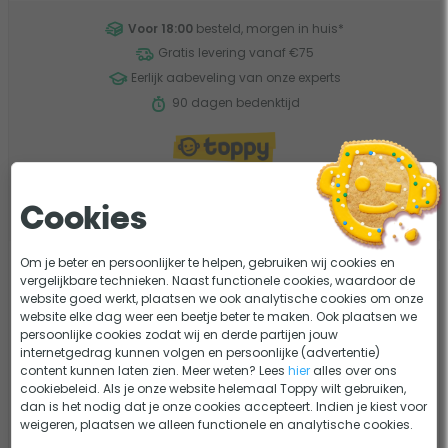
Voor 18:00
besteld, morgen in huis
*
Gratis levering vanaf €75
Eerlijk aabeveling van onze experts
90 dagen bedenktijd
Filter de resultaten
Cookies
Om je beter en persoonlijker te helpen, gebruiken wij cookies en
Koppelslang voor FSP 400
vergelijkbare technieken. Naast functionele cookies, waardoor de
zandfilterset
website goed werkt, plaatsen we ook analytische cookies om onze
website elke dag weer een beetje beter te maken. Ook plaatsen we
0 beoordelingen
persoonlijke cookies zodat wij en derde partijen jouw
internetgedrag kunnen volgen en persoonlijke (advertentie)
Merk: Mega Pool
content kunnen laten zien. Meer weten? Lees
hier
alles over ons
cookiebeleid. Als je onze website helemaal Toppy wilt gebruiken,
25,95
Vergelijk
dan is het nodig dat je onze cookies accepteert. Indien je kiest voor
Op voorraad
weigeren, plaatsen we alleen functionele en analytische cookies.