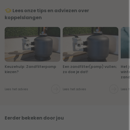
Lees onze tips en adviezen over
koppelslangen
Keuzehulp: Zandfilterpomp
Een zandfilter(pomp) vullen;
Het 
kiezen?
zo doe je dat!
wint
zand
Lees het advies
Lees het advies
Lees 
Eerder bekeken door jou