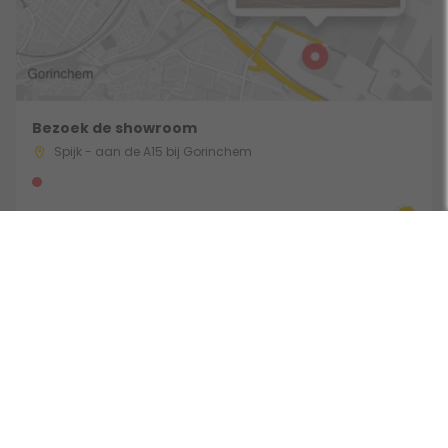
Bezoek de showroom
Spijk - aan de A15 bij Gorinchem
Route & Openingstijden
Gebruik een filter
Volg ons: