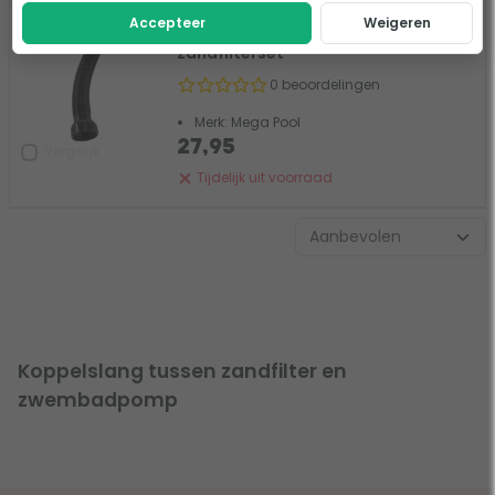
Accepteer
Weigeren
Koppelslang voor FSP 500
zandfilterset
0 beoordelingen
Merk: Mega Pool
27,95
Vergelijk
Tijdelijk uit voorraad
Koppelslang tussen zandfilter en
zwembadpomp