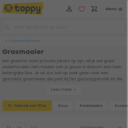
Menu
Gazononderhoud
Grasmaaier
Een grasmat waar je buren jaloers op zijn, wil je wel goed
onderhouden. Het maaien van je gazon is daarom een hele
belangrijke klus. Je wil dus ook op zoek gaan naar een
geschikte grasmaaier die past bij het gazonoppervlak en die
aansluit op de manier waarop je wil maaien. Ga je handmatig
Lees meer
met een
kooimaaier
aan de slag? Of kies je liever voor meer
gebruiksgemak met een
elektrische grasmaaier
of
accu
grasmaaier
?
Gebruik een filter
Accu
Kooimaaiers
Access
1 - 1