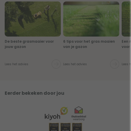
De beste grasmaaier voor
6 tips voor het gras maaien
Een 
jouw gazon
van je gazon
voor
Lees het advies
Lees het advies
Lees 
Eerder bekeken door jou