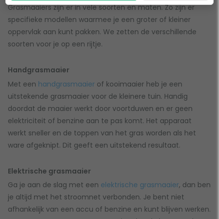
Grasmaaiers zijn er in vele soorten en maten. Zo zijn er
specifieke modellen waarmee je een groter of kleiner
oppervlak aan kunt pakken. We zetten de verschillende
soorten voor je op een rijtje.
Handgrasmaaier
Met een
handgrasmaaier
of kooimaaier heb je een
uitstekende grasmaaier voor de kleinere tuin. Handig
doordat de maaier werkt door voortduwen en er geen
elektriciteit of benzine aan te pas komt. Het apparaat
werkt sneller en de toppen van het gras worden als het
ware afgeknipt. Dit geeft een uitstekend resultaat.
Elektrische grasmaaier
Ga je aan de slag met een
elektrische grasmaaier
, dan ben
je altijd met het stroomnet verbonden. Je bent niet
afhankelijk van een accu of benzine en kunt blijven werken.