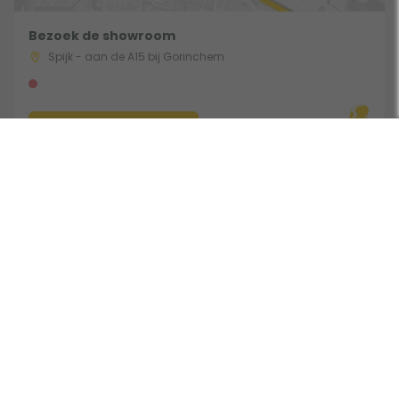
Bezoek de showroom
Spijk - aan de A15 bij Gorinchem
Route & Openingstijden
Gebruik een filter
Volg ons:
Beoordeeld door klanten met een 9,0 uit 30744 beoordelingen •
Onderdeel van Toppy B.V. • Alle prijzen zijn inclusief BTW •
Copyright 2006 - 2026
Cookies
•
Algemene voorwaarden
•
Privacy