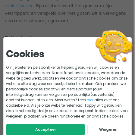
mulchfunctie
. Bij mulchen wordt het gras extra fijn
versnipperd en verspreid over het gazon. Dit is vervolgens
een meststof voor je grasmat.
Zelfrijdende grasmaaier
Meer gemak bij het maaien ervaar je met een
Cookies
grasmachine die zelfrijdend is en die je met minder energie
over je gras kunt bewegen. Kies je voor een gzaonmaaier
Om je beter en persoonlijker te helpen, gebruiken wij cookies en
met een centrale maaihoogte instelling, dan kun je met
vergelijkbare technieken. Naast functionele cookies, waardoor de
website goed werkt, plaatsen we ook analytische cookies om onze
een hendel heel eenvoudig de maaihoogte aanpassen.
website elke dag weer een beetje beter te maken. Ook plaatsen we
Ook kan het geluidsniveau van een grasmaaier een
persoonlijke cookies zodat wij en derde partijen jouw
internetgedrag kunnen volgen en persoonlijke (advertentie)
belangrijke afweging zijn. Een stille grasmaaier is prettiger
content kunnen laten zien. Meer weten? Lees
hier
alles over ons
voor jezelf als je aan het werk bent, maar zeker ook voor je
cookiebeleid. Als je onze website helemaal Toppy wilt gebruiken,
buren.
dan is het nodig dat je onze cookies accepteert. Indien je kiest voor
weigeren, plaatsen we alleen functionele en analytische cookies.
Verschillende grasmaaiers
Accepteer
Weigeren