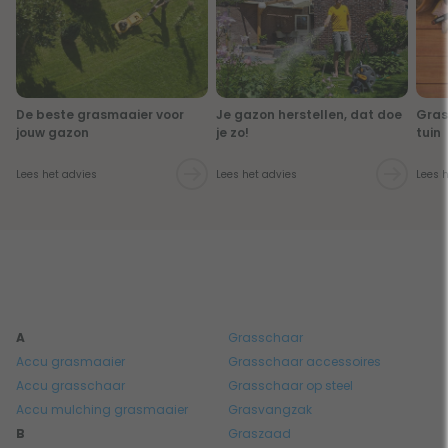
De beste grasmaaier voor
Je gazon herstellen, dat doe
Gras
jouw gazon
je zo!
tuin
Lees het advies
Lees het advies
Lees 
A
Grasschaar
Accu grasmaaier
Grasschaar accessoires
Accu grasschaar
Grasschaar op steel
Accu mulching grasmaaier
Grasvangzak
B
Graszaad