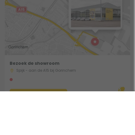
Bezoek de showroom
Spijk - aan de A15 bij Gorinchem
Route & Openingstijden