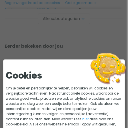
Begrenzingsdraad accessoires
Grote grasmaaier
Beste grasschaar 2023: Top 3
K
H,
I,
J,
Beste graszaad 2023: Top 8
Kooimaaier
Alle subcategoriën
C
Kooimaaier accessoires
Complete grasschaarset
M
L,
E
Mulching grasmaaier
D,
Elektrische verticuteermachine
O
N,
Eerder bekeken door jou
F
Onderdelen verticuteermachine
Fiskars kooimaaier
Onderhoud
G
R
P,
Q,
Klantendienst
Garages
Robomow robotmaaier
Cookies
Gardena accu grasmaaier
Robomow robotmaaier
accessoires
Gardena accu grasschaar
Om je beter en persoonlijker te helpen, gebruiken wij cookies en
Robomow RT
Gardena ClassicCut
vergelijkbare technieken. Naast functionele cookies, waardoor de
Robotmaaier
website goed werkt, plaatsen we ook analytische cookies om onze
Gardena ComfortCut
website elke dag weer een beetje beter te maken. Ook plaatsen we
Robotmaaier 100m²
(
-
)
Gardena elektrische grasmaaier
persoonlijke cookies zodat wij en derde partijen jouw
Robotmaaier 200m²
Gardena grasmaaier
internetgedrag kunnen volgen en persoonlijke (advertentie)
Robotmaaier accessoires
content kunnen laten zien. Meer weten? Lees
hier
alles over ons
Gardena grasschaar
cookiebeleid. Als je onze website helemaal Toppy wilt gebruiken,
Robotmaaier kanten maaien
Gardena kooimaaier