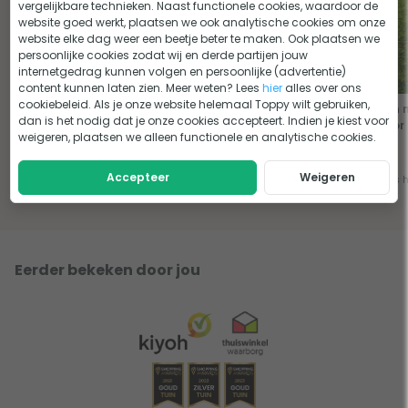
vergelijkbare technieken. Naast functionele cookies, waardoor de
website goed werkt, plaatsen we ook analytische cookies om onze
website elke dag weer een beetje beter te maken. Ook plaatsen we
persoonlijke cookies zodat wij en derde partijen jouw
internetgedrag kunnen volgen en persoonlijke (advertentie)
content kunnen laten zien. Meer weten? Lees
hier
alles over ons
cookiebeleid. Als je onze website helemaal Toppy wilt gebruiken,
De beste grasmaaier voor
6 tips voor het gras maaien
Een 
dan is het nodig dat je onze cookies accepteert. Indien je kiest voor
jouw gazon
van je gazon
voor
weigeren, plaatsen we alleen functionele en analytische cookies.
Accepteer
Weigeren
Lees het advies
Lees het advies
Lees 
Eerder bekeken door jou