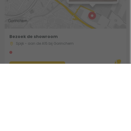
Bezoek de showroom
Spijk - aan de A15 bij Gorinchem
Route & Openingstijden
Gebruik een filter
Volg ons: