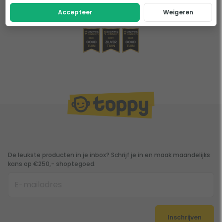
Accepteer
Weigeren
De leukste producten in je inbox? Schrijf je in en maak maandelijks
kans op €250,- shoptegoed.
Inschrijven