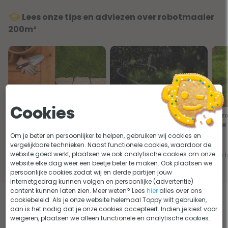
Lees onze tips en adviezen over robotmaaier
200m²
Cookies
Grasmaaier voor een kleine
Zorgeloos op vakantie? Maak
De r
tuin
je tuin vakantiebestendig
jouw 
Om je beter en persoonlijker te helpen, gebruiken wij cookies en
vergelijkbare technieken. Naast functionele cookies, waardoor de
website goed werkt, plaatsen we ook analytische cookies om onze
Lees het advies
Lees het advies
Lees 
website elke dag weer een beetje beter te maken. Ook plaatsen we
persoonlijke cookies zodat wij en derde partijen jouw
internetgedrag kunnen volgen en persoonlijke (advertentie)
content kunnen laten zien. Meer weten? Lees
hier
alles over ons
cookiebeleid. Als je onze website helemaal Toppy wilt gebruiken,
Eerder bekeken door jou
dan is het nodig dat je onze cookies accepteert. Indien je kiest voor
weigeren, plaatsen we alleen functionele en analytische cookies.