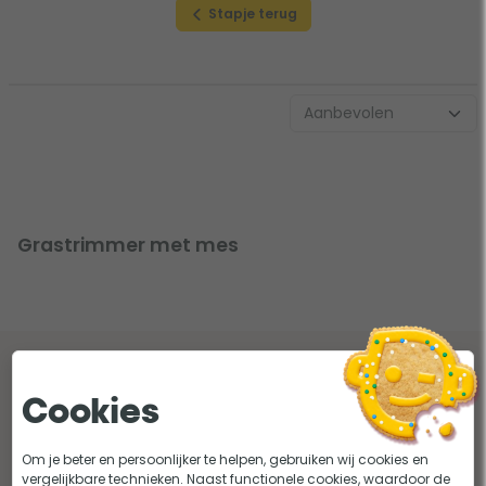
Stapje terug
Grastrimmer met mes
Lees onze tips en adviezen over grastrimmers
met mes
Cookies
Om je beter en persoonlijker te helpen, gebruiken wij cookies en
vergelijkbare technieken. Naast functionele cookies, waardoor de