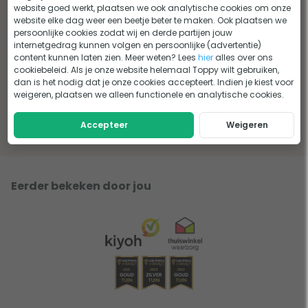
website goed werkt, plaatsen we ook analytische cookies om onze
website elke dag weer een beetje beter te maken. Ook plaatsen we
persoonlijke cookies zodat wij en derde partijen jouw
internetgedrag kunnen volgen en persoonlijke (advertentie)
content kunnen laten zien. Meer weten? Lees
hier
alles over ons
Een groen en gezond
Einhell Power-X-Change: één
cookiebeleid. Als je onze website helemaal Toppy wilt gebruiken,
gazonnetje
accusysteem voor al je
dan is het nodig dat je onze cookies accepteert. Indien je kiest voor
tuingereedschap
weigeren, plaatsen we alleen functionele en analytische cookies.
Lees het advies
Lees het advies
Accepteer
Weigeren
Eerder bekeken door jou