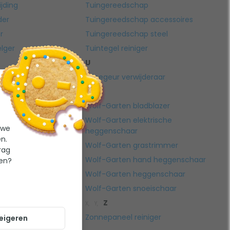
jding
Tuingereedschap
der
Tuingereedschap accessoires
r
Tuingereedschap steel
lger
Tuintegel reiniger
U
ing
Urinegeur verwijderaar
W
V,
Wolf-Garten bladblazer
Wolf-Garten elektrische
 we
heggenschaar
n.
Wolf-Garten grastrimmer
strijden
rag
Wolf-Garten hand heggenschaar
ten?
middelen
Wolf-Garten heggenschaar
ijden
Wolf-Garten snoeischaar
Z
X,
Y,
Zonnepaneel reiniger
eigeren