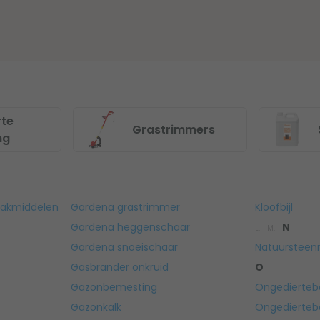
rte
Grastrimmers
ng
aakmiddelen
Gardena grastrimmer
Kloofbijl
Gardena heggenschaar
N
L,
M,
Gardena snoeischaar
Natuursteenr
Gasbrander onkruid
O
Gazonbemesting
Ongediertebe
Gazonkalk
Ongediertebe