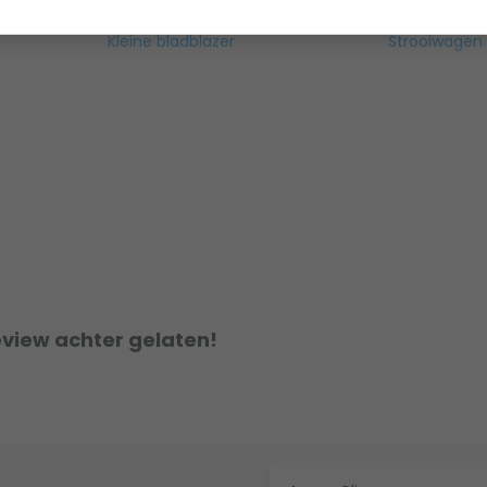
m
Klein tuingereedschap
Stekker safe
Kleine bladblazer
Strooiwagen
eview achter gelaten!