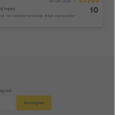
06-08-2026
|
bij toppy.
10
vlot. Van bestellen tot leveren. Ik ben erg tevreden.”
tegoed.
Inschrijven