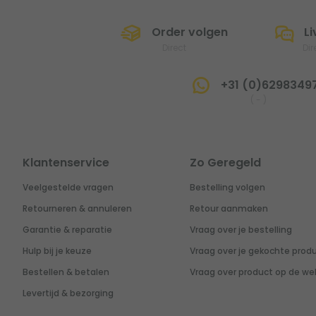
Order volgen
Li
Direct
Dir
+31 (0)6298349
(
-
)
Klantenservice
Zo Geregeld
Veelgestelde vragen
Bestelling volgen
Retourneren & annuleren
Retour aanmaken
Garantie & reparatie
Vraag over je bestelling
Hulp bij je keuze
Vraag over je gekochte prod
Bestellen & betalen
Vraag over product op de we
Levertijd & bezorging