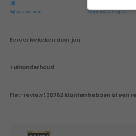
Bijl
Gardena Combisyste
Bijl accessoires
Gardena drukspuit
Eerder bekeken door jou
Tuinonderhoud
Fiet-review! 30762 klanten hebben al een r