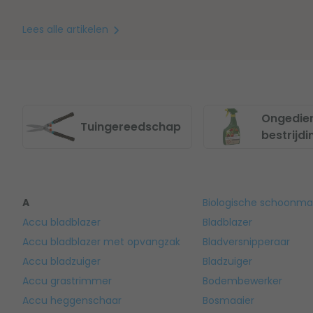
Lees alle artikelen
Ongedie
Tuingereedschap
bestrijdi
A
Biologische schoonm
Accu bladblazer
Bladblazer
Accu bladblazer met opvangzak
Bladversnipperaar
Accu bladzuiger
Bladzuiger
Accu grastrimmer
Bodembewerker
Accu heggenschaar
Bosmaaier