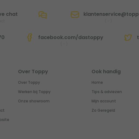
ve chat
klantenservice@toppy
ect
(
-
)
70
facebook.com/dastoppy
t
(
-
)
Over Toppy
Ook handig
Over Toppy
Home
Werken bij Toppy
Tips & adviezen
Onze showroom
Mijn account
uct
Zo Geregeld
bsite