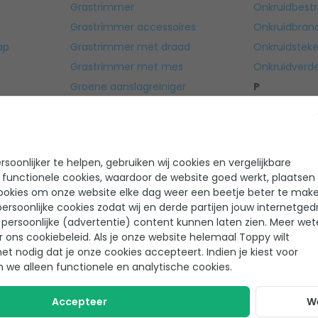
Grastrimmer
Onkruidbestri
Grastrimmer accessoires
Onkruidbran
ap
Grastrimmer met draad
Onkruidsteke
Grastrimmer met mes
Onkruidverde
Groene aanslagreiniger
P
H
Plantverzorg
trijden
Hand heggenschaar
R
Q,
Handstrooier
Rugspuit
soonlijker te helpen, gebruiken wij cookies en vergelijkbare
er
Handstrooiers en strooiwagens
RVS reiniger
 functionele cookies, waardoor de website goed werkt, plaatsen
aar
Heggenschaar
S
ookies om onze website elke dag weer een beetje beter te make
nder
Heggenschaar accessoires
Schimmels be
ersoonlijke cookies zodat wij en derde partijen jouw internetged
persoonlijke (advertentie) content kunnen laten zien. Meer we
er
Hogedrukreiniger
Schoonmaak
r ons cookiebeleid. Als je onze website helemaal Toppy wilt
Hogedrukreiniger accessoires
Slakken bestr
het nodig dat je onze cookies accepteert. Indien je kiest voor
I
Snoeischaar
n we alleen functionele en analytische cookies.
Insecten bestrijden
Spade
Accepteer
W
K
Spitvork
J,