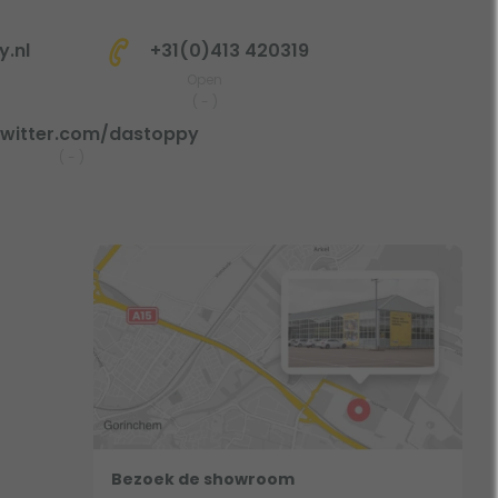
.nl
+31(0)413 420319
Open
(
-
)
witter.com/dastoppy
(
-
)
Bezoek de showroom