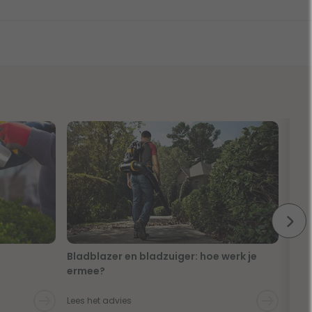
Bladblazer en bladzuiger: hoe werk je
Zo w
ermee?
Lees het advies
Lees 