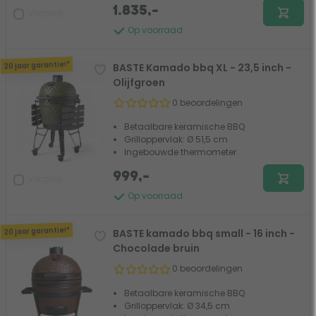
1.835,-
Vergelijk
Op voorraad
20 jaar garantie!*
BASTE Kamado bbq XL - 23,5 inch -
Olijfgroen
0 beoordelingen
Betaalbare keramische BBQ
Grilloppervlak: Ø 51,5 cm
Ingebouwde thermometer
999,-
Vergelijk
Op voorraad
20 jaar garantie!*
BASTE kamado bbq small - 16 inch -
Chocolade bruin
0 beoordelingen
Betaalbare keramische BBQ
Grilloppervlak: Ø 34,5 cm