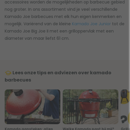
accessoires worden de mogelijkheden op barbecue gebied
nog groter. In ons assortiment vind je veel verschillende
Kamado Joe barbecues met elk hun eigen kenmerken en
mogelijk. Variërend van de kleine
Kamado Joe Junior
tot de
Kamado Joe Big Joe II met een grilloppervlak met een
diameter van maar liefst 61 cm.
Lees onze tips en adviezen over kamado
barbecues
Kamado aansteken: alles
Welke Kamado past bij mij?
Gril