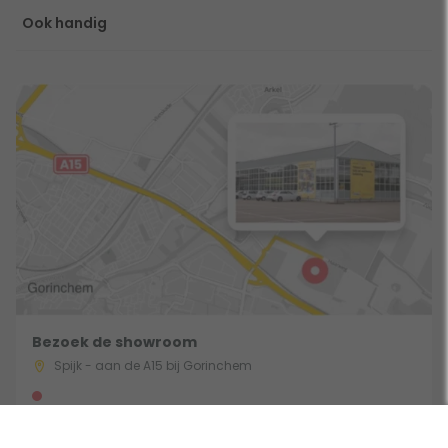
Ook handig
Bezoek de showroom
Spijk - aan de A15 bij Gorinchem
Gebruik een filter
Route & Openingstijden