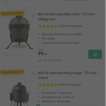
20 jaar garantie!*
BASTE kamado BBQ mini - 13 inch -
Olijfgroen
13 beoordelingen
Betaalbare keramische BBQ
Pre-order
Ingebouwde thermometer
149,-
99,-
Vergelijk
Op voorraad
20 jaar garantie!*
BASTE kamado bbq large - 21 inch -
Zwart
8 beoordelingen
Brandstof: Houtskool
Grilloppervlak: Ø 46 cm
Materiaal: Keramiek
+