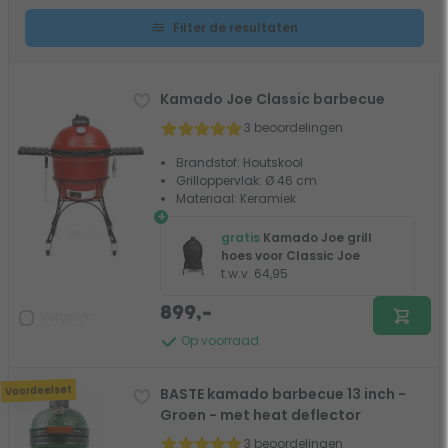
Filter de resultaten
Kamado Joe Classic barbecue
3 beoordelingen
Brandstof: Houtskool
Grilloppervlak: Ø 46 cm
Materiaal: Keramiek
+
gratis
Kamado Joe grill
hoes voor Classic Joe
t.w.v. 64,95
899,-
Vergelijk
Op voorraad
Voordeelset
BASTE kamado barbecue 13 inch -
Groen - met heat deflector
3 beoordelingen