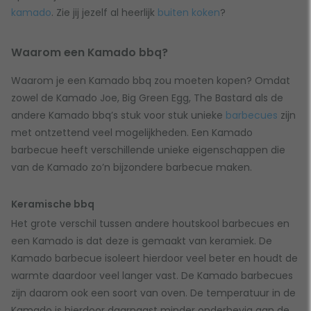
kamado
. Zie jij jezelf al heerlijk
buiten koken
?
Waarom een Kamado bbq?
Waarom je een Kamado bbq zou moeten kopen? Omdat
zowel de Kamado Joe, Big Green Egg, The Bastard als de
andere Kamado bbq’s stuk voor stuk unieke
barbecues
zijn
met ontzettend veel mogelijkheden. Een Kamado
barbecue heeft verschillende unieke eigenschappen die
van de Kamado zo’n bijzondere barbecue maken.
Keramische bbq
Het grote verschil tussen andere houtskool barbecues en
een Kamado is dat deze is gemaakt van keramiek. De
Kamado barbecue isoleert hierdoor veel beter en houdt de
warmte daardoor veel langer vast. De Kamado barbecues
zijn daarom ook een soort van oven. De temperatuur in de
Kamado is hierdoor daarnaast minder onderhevig aan de