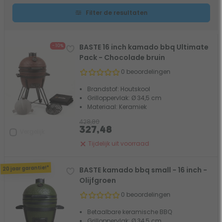
Filter de resultaten
BASTE 16 inch kamado bbq Ultimate
- 10%
Pack - Chocolade bruin
0 beoordelingen
Brandstof: Houtskool
Grilloppervlak: Ø 34,5 cm
Materiaal: Keramiek
428,80
327,48
Vergelijk
Tijdelijk uit voorraad
20 jaar garantie!*
BASTE kamado bbq small - 16 inch -
Olijfgroen
0 beoordelingen
Betaalbare keramische BBQ
Grilloppervlak: Ø 34,5 cm