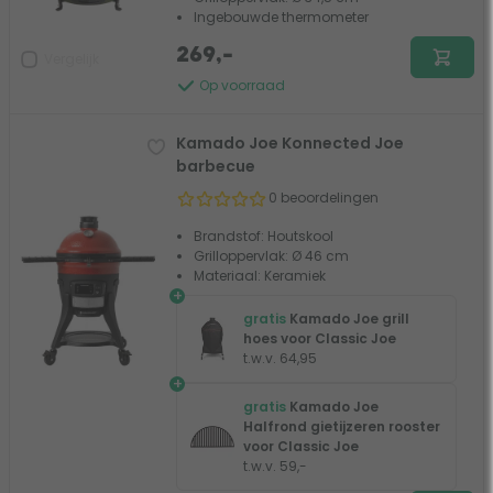
Ingebouwde thermometer
269,-
Vergelijk
Op voorraad
Kamado Joe Konnected Joe
barbecue
0 beoordelingen
Brandstof: Houtskool
Grilloppervlak: Ø 46 cm
Materiaal: Keramiek
+
gratis
Kamado Joe grill
hoes voor Classic Joe
t.w.v. 64,95
+
gratis
Kamado Joe
Halfrond gietijzeren rooster
voor Classic Joe
t.w.v. 59,-