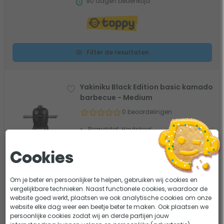
90 dagen bedenktijd
Filter de resultaten
Yakiniku Black Edition basic kamado
barbecue - Medium
0 beoordelingen
Brandstof: Houtskool
Grilloppervlak: Ø 41 cm
Materiaal: Keramiek
Cookies
720,-
Vergelijk
Op voorraad
Om je beter en persoonlijker te helpen, gebruiken wij cookies en
vergelijkbare technieken. Naast functionele cookies, waardoor de
website goed werkt, plaatsen we ook analytische cookies om onze
Yakiniku Basic Kamado barbecue -
website elke dag weer een beetje beter te maken. Ook plaatsen we
Mini
persoonlijke cookies zodat wij en derde partijen jouw