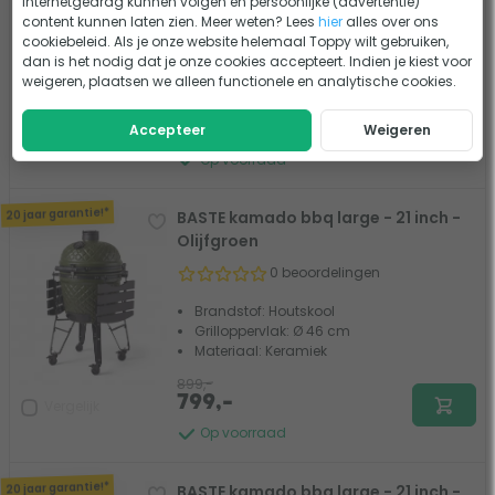
internetgedrag kunnen volgen en persoonlijke (advertentie)
0 beoordelingen
content kunnen laten zien. Meer weten? Lees
hier
alles over ons
cookiebeleid. Als je onze website helemaal Toppy wilt gebruiken,
Brandstof: Houtskool
dan is het nodig dat je onze cookies accepteert. Indien je kiest voor
Grilloppervlak: Ø 33 cm (13 inch)
weigeren, plaatsen we alleen functionele en analytische cookies.
Materiaal: Cordieriet keramiek
478,-
Accepteer
Weigeren
Vergelijk
Op voorraad
20 jaar garantie!*
BASTE kamado bbq large - 21 inch -
Olijfgroen
0 beoordelingen
Brandstof: Houtskool
Grilloppervlak: Ø 46 cm
Materiaal: Keramiek
899,-
799,-
Vergelijk
Op voorraad
20 jaar garantie!*
BASTE kamado bbq large - 21 inch -