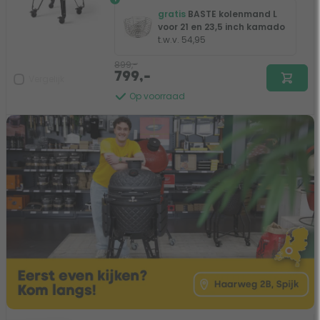
gratis
BASTE kolenmand L
voor 21 en 23,5 inch kamado
t.w.v. 54,95
899,-
799,-
Vergelijk
Op voorraad