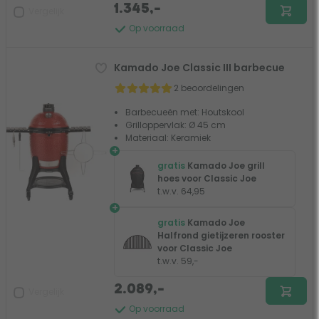
1.345,-
Vergelijk
Op voorraad
Kamado Joe Classic III barbecue
2 beoordelingen
Barbecueën met: Houtskool
Grilloppervlak: Ø 45 cm
Materiaal: Keramiek
+
gratis
Kamado Joe grill
hoes voor Classic Joe
t.w.v. 64,95
+
gratis
Kamado Joe
Halfrond gietijzeren rooster
voor Classic Joe
t.w.v. 59,-
2.089,-
Vergelijk
Op voorraad