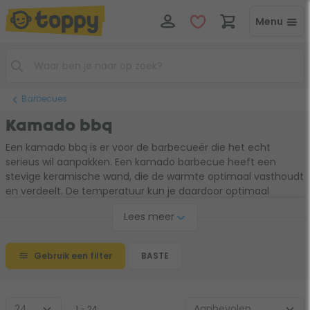
Menu
Barbecues
Kamado bbq
Een kamado bbq is er voor de barbecueër die het echt
serieus wil aanpakken. Een kamado barbecue heeft een
stevige keramische wand, die de warmte optimaal vasthoudt
en verdeelt. De temperatuur kun je daardoor optimaal
regelen en zo zorg je voor de perfecte barbecuesmaak. Je
Lees meer
gebruikt de kamado met houtskool. Uiteraard dé keuze voor
de echte barbecueliefhebber!
Gebruik een filter
BASTE
1 - 24