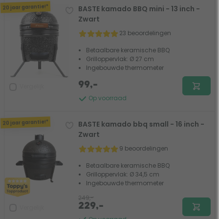
20 jaar garantie!*
BASTE kamado BBQ mini - 13 inch -
Zwart
23 beoordelingen
Betaalbare keramische BBQ
Grilloppervlak: Ø 27 cm
Ingebouwde thermometer
99,-
Vergelijk
Op voorraad
20 jaar garantie!*
BASTE kamado bbq small - 16 inch -
Zwart
9 beoordelingen
Betaalbare keramische BBQ
Grilloppervlak: Ø 34,5 cm
Ingebouwde thermometer
249,-
229,-
Vergelijk