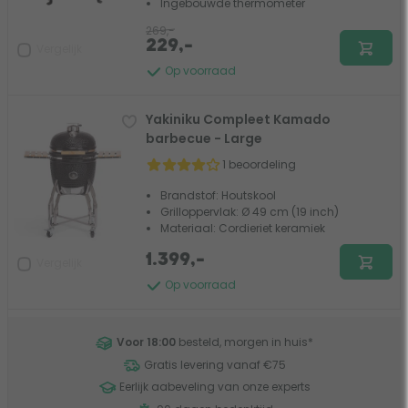
Ingebouwde thermometer
269,-
229,-
Vergelijk
Op voorraad
Yakiniku Compleet Kamado
barbecue - Large
1 beoordeling
Brandstof: Houtskool
Grilloppervlak: Ø 49 cm (19 inch)
Materiaal: Cordieriet keramiek
1.399,-
Vergelijk
Op voorraad
Voor 18:00
besteld, morgen in huis
*
Gratis levering vanaf €75
Eerlijk aabeveling van onze experts