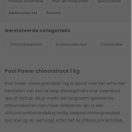
Product informatie
Plus- en minpunten
Specificaties
Aanbevolen set
Reviews
Gerelateerde categorieën
Chloordispensers
Wateronderhoud
Chloormeter
Pool Power chloorshock 1 kg
Pool Power chloorgranulaat 1 kg is ideaal voor het effectief
herstellen van een te laag chloorgehalte in je zwembad,
spa of hottub. Als je merkt dat langzaam oplossende
chloortabletten niet meer voldoende zijn, is een
chloorshockbehandeling nodig. Melpool chloorgranulaat
lost snel op en verhoogt effectief de chloorconcentratie,
waardoor je zwembadwater snel weer helder en veilig