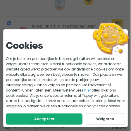
+
-5%
W'eau DPD 3-in-1 testset inclusief
tabletten
19,95
18,95
Cookies
-5%
W'eau pH minus poeder - 5 kg
Om je beter en persoonlijker te helpen, gebruiken wij cookies en
24,95
23,70
vergelijkbare technieken. Naast functionele cookies, waardoor de
website goed werkt, plaatsen we ook analytische cookies om onze
website elke dag weer een beetje beter te maken. Ook plaatsen we
-5%
persoonlijke cookies zodat wij en derde partijen jouw
W'eau TA- Alkaliteit 3 kg
internetgedrag kunnen volgen en persoonlijke (advertentie)
24,95
23,70
content kunnen laten zien. Meer weten? Lees
hier
alles over ons
cookiebeleid. Als je onze website helemaal Toppy wilt gebruiken,
-5%
dan is het nodig dat je onze cookies accepteert. Indien je kiest voor
W'eau TA+ Alkaliteit 1 kg
weigeren, plaatsen we alleen functionele en analytische cookies.
9,95
9,45
Accepteer
Weigeren
tot
5% korting
op accessoires
93,76
97,75