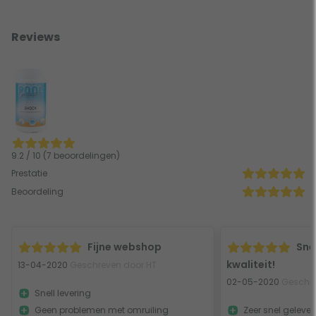
Reviews
9.2 / 10 (7 beoordelingen)
Prestatie
Beoordeling
Fijne webshop
Snel
kwaliteit!
13-04-2020
Geschreven door HT
02-05-2020
Geschre
Snell levering
Geen problemen met omruiling
Zeer snel gelever