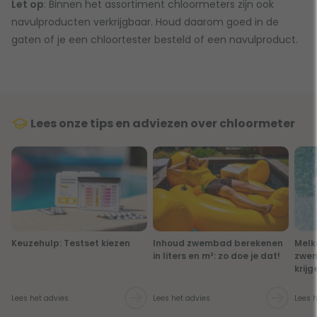
Let op
: Binnen het assortiment chloormeters zijn ook
navulproducten verkrijgbaar. Houd daarom goed in de
gaten of je een chloortester besteld of een navulproduct.
Lees onze tips en adviezen over chloormeter
Keuzehulp: Testset kiezen
Inhoud zwembad berekenen
Melk
in liters en m³: zo doe je dat!
zwem
krijg
Lees het advies
Lees het advies
Lees 