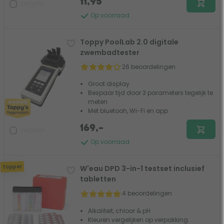
11,95
Vergelijk
Op voorraad
Toppy PoolLab 2.0 digitale
zwembadtester
26 beoordelingen
Groot display
Bespaar tijd door 3 parameters tegelijk te
meten
Met bluetooh, Wi-Fi en app
169,-
Vergelijk
Op voorraad
Topper
W'eau DPD 3-in-1 testset inclusief
tabletten
4 beoordelingen
Alkaliteit, chloor & pH
Kleuren vergelijken op verpakking