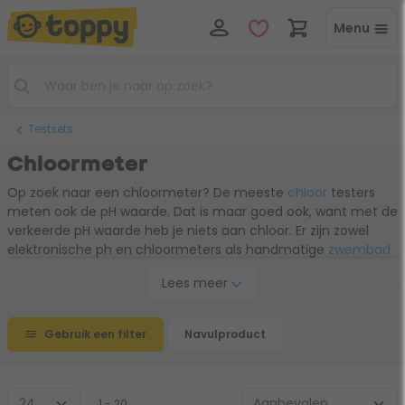
Menu
Testsets
Chloormeter
Op zoek naar een chloormeter? De meeste
chloor
testers
meten ook de pH waarde. Dat is maar goed ook, want met de
verkeerde pH waarde heb je niets aan chloor. Er zijn zowel
elektronische ph en chloormeters als handmatige
zwembad
testers
. Digitale chloormeters zijn nauwkeuriger dan manuele,
Lees meer
omdat je de chloorwaarde simpel af kunt lezen op een
display. Let verder goed op of je een echte chloor tester
neemt, of een navulproduct voor een tester. Gebruik de
Gebruik een filter
Navulproduct
filters in de keuzehulp om tot het geschikte product te
komen.
1 - 20