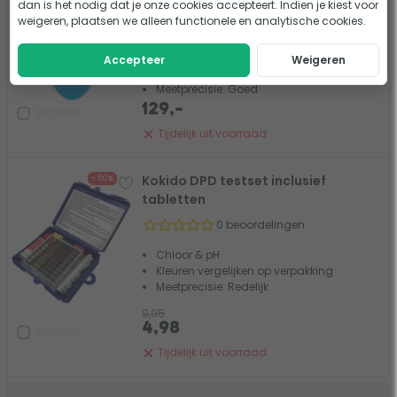
zwembadtester
dan is het nodig dat je onze cookies accepteert. Indien je kiest voor
weigeren, plaatsen we alleen functionele en analytische cookies.
39 beoordelingen
Compleet voor Chloor zwembaden
Accepteer
Weigeren
Cijferweergave op toestel
Meetprecisie: Goed
129,-
Vergelijk
Tijdelijk uit voorraad
Kokido DPD testset inclusief
- 50%
tabletten
0 beoordelingen
Chloor & pH
Kleuren vergelijken op verpakking
Meetprecisie: Redelijk
9,95
4,98
Vergelijk
Tijdelijk uit voorraad