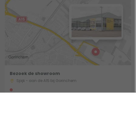
Bezoek de showroom
Spijk - aan de A15 bij Gorinchem
Gebruik een filter
Route & Openingstijden