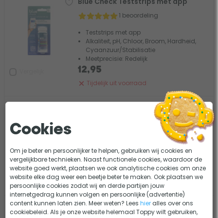
Blue Check Teststrips met app
1 beoordeling
Teststrips met app
Alkaliteit, pH, Chloor, Broom, Hardheid,
Cyaanzuur/Stabilisatie
Meetprecisie: Redelijk
12,95
Vergelijk
Tijdelijk uit voorraad
Ondilo ICO smart zwembadtester
1 beoordeling
Cookies
Compleet voor Chloor zwembaden
Smartphone integratie
Om je beter en persoonlijker te helpen, gebruiken wij cookies en
Meetprecisie: Uitstekend
vergelijkbare technieken. Naast functionele cookies, waardoor de
website goed werkt, plaatsen we ook analytische cookies om onze
399,-
Vergelijk
website elke dag weer een beetje beter te maken. Ook plaatsen we
Tijdelijk uit voorraad
persoonlijke cookies zodat wij en derde partijen jouw
internetgedrag kunnen volgen en persoonlijke (advertentie)
content kunnen laten zien. Meer weten? Lees
hier
alles over ons
Lovibond Scuba 2 digitale
cookiebeleid. Als je onze website helemaal Toppy wilt gebruiken,